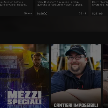
 e Aurélien Letheux
Gerry Blyenberg e Aurélien Letheux
Gerry Blyenb
auro di veicoli d’epoca.
lavorano al restauro di veicoli d’epoca.
lavorano al r
59 min
59 min
S9
:
E5
S9
:
E4