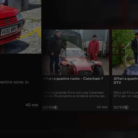
Affari a quattro ruote - Caterham 7
Affari a quatt
mentre sono in
GTV
Mike sorprende Elvis con una Caterham
Mike ed Elvis p
Seven. Riusciranno a renderla pronta per
GTV per un viagg
correre in tempo?
43 min
44 min
S27
:
E9
S27
:
E8