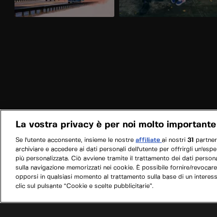
La vostra privacy è per noi molto importante
Se l'utente acconsente, insieme le nostre
affiliate
ai nostri
31
partne
archiviare e accedere ai dati personali dell'utente per offrirgli un'esp
più personalizzata. Ciò avviene tramite il trattamento dei dati personal
sulla navigazione memorizzati nei cookie. È possibile fornire/revocare
opporsi in qualsiasi momento al trattamento sulla base di un interes
clic sul pulsante “Cookie e scelte pubblicitarie”.