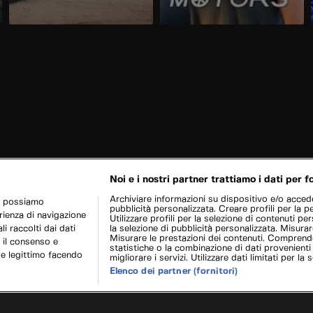
Noi e i nostri partner trattiamo i dati per fo
Archiviare informazioni su dispositivo e/o acceder
r possiamo
pubblicità personalizzata. Creare profili per la p
erienza di navigazione
Utilizzare profili per la selezione di contenuti pers
i raccolti dai dati
la selezione di pubblicità personalizzata. Misurar
Misurare le prestazioni dei contenuti. Comprende
 il consenso e
statistiche o la combinazione di dati provenienti
se legittimo facendo
migliorare i servizi. Utilizzare dati limitati per la 
Elenco dei partner (fornitori)