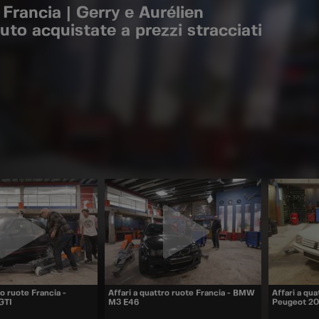
Francia | Gerry e Aurélien
uto acquistate a prezzi stracciati
ro ruote Francia -
Affari a quattro ruote Francia - BMW
Affari a qua
GTI
M3 E46
Peugeot 20