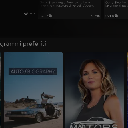
Gerry Blyenberg e Aurélien Letheux
Gerry Blyenberg
lavorano al restauro di veicoli d’epoca.
lavorano al rest
58 min
61 min
S9
:
E7
S9
:
E6
ogrammi preferiti