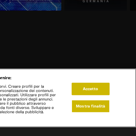
rnire:
vi. Creare profili per la
Accetto
ersonalizzazione dei contenuti.
onalizzati. Utilizzare profili per
e le prestazioni degli annunci.
re il pubblico attraverso
Mostra finalità
 da fonti diverse. Sviluppare e
selezione della pubblicità.
Live Now