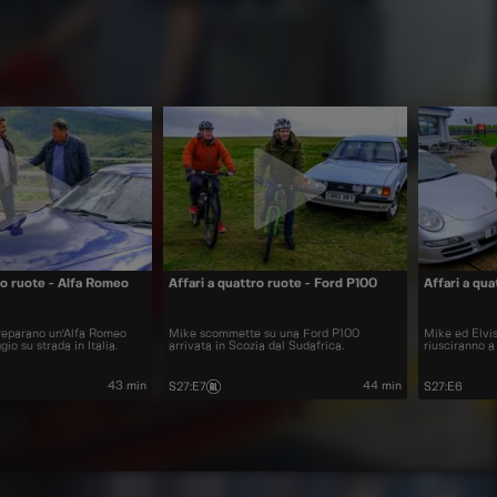
ro ruote - Alfa Romeo
Affari a quattro ruote - Ford P100
Affari a qu
reparano un'Alfa Romeo
Mike scommette su una Ford P100
Mike ed Elvis
io su strada in Italia.
arrivata in Scozia dal Sudafrica.
riusciranno 
43 min
44 min
S27
:
E7
S27
:
E6