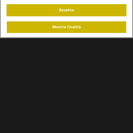
Accetto
Mostra finalità
Home
Programmi
Live
Cerca
Menu
/
Programmi
/
Garage Brothers
Condizioni d'uso
Informativa privacy
Cookie e scelte pubblicitarie
Problemi di ricezione?