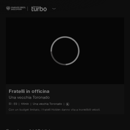
Fratelli in officina
Una vecchia Toronado
S
1
: E
9
|
44
min
|
Una vecchia Toronado
|
Con un budget limitato, i fratelli Holden danno vita a incredibili veicoli.