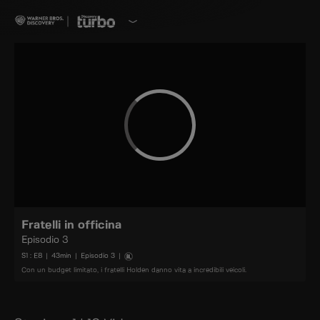
Fratelli in officina
Episodio 3
S
1
: E
8
|
43
min
|
Episodio 3
|
Con un budget limitato, i fratelli Holden danno vita a incredibili veicoli.