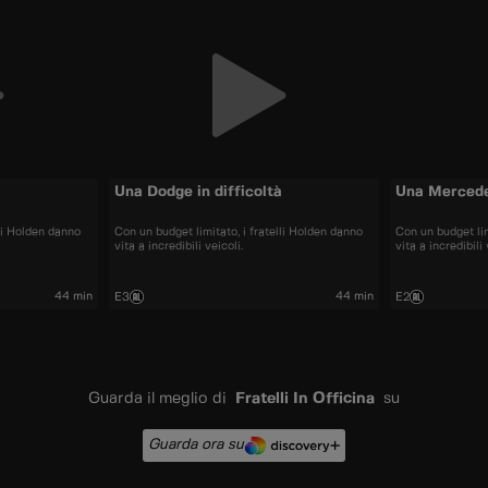
Una Dodge in difficoltà
Una Mercede
lli Holden danno
Con un budget limitato, i fratelli Holden danno
Con un budget lim
vita a incredibili veicoli.
vita a incredibili 
44 min
44 min
E3
E2
Guarda il meglio di
Fratelli In Officina
su
Guarda ora su