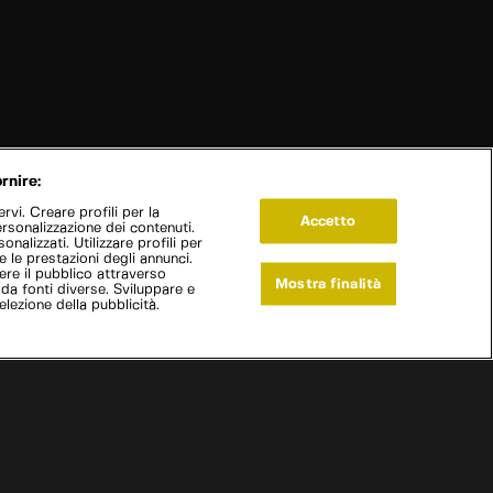
rnire:
vi. Creare profili per la
Accetto
ersonalizzazione dei contenuti.
onalizzati. Utilizzare profili per
e le prestazioni degli annunci.
re il pubblico attraverso
Mostra finalità
 da fonti diverse. Sviluppare e
selezione della pubblicità.
Live Now