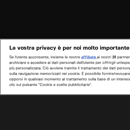
La vostra privacy è per noi molto importante
Se l'utente acconsente, insieme le nostre
affiliate
ai nostri
31
partne
archiviare e accedere ai dati personali dell'utente per offrirgli un'esp
più personalizzata. Ciò avviene tramite il trattamento dei dati personal
sulla navigazione memorizzati nei cookie. È possibile fornire/revocare
opporsi in qualsiasi momento al trattamento sulla base di un interes
clic sul pulsante “Cookie e scelte pubblicitarie”.
/
Programmi
/
Fratelli In Officina