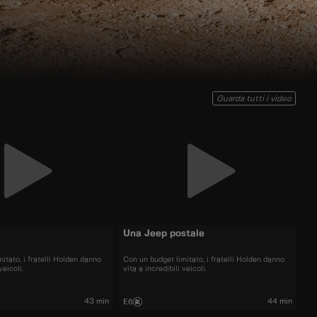
Guarda tutti i video
Una Jeep postale
itato, i fratelli Holden danno
Con un budget limitato, i fratelli Holden danno
veicoli.
vita a incredibili veicoli.
43 min
44 min
E6