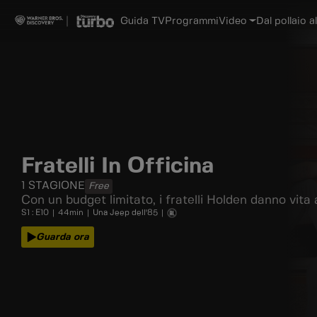
Guida TV
Programmi
Video
Dal pollaio al
Fratelli In Officina
1
STAGIONE
Free
Con un budget limitato, i fratelli Holden danno vita a 
S
1
: E
10
|
44
min
|
Una Jeep dell'85
|
Guarda ora