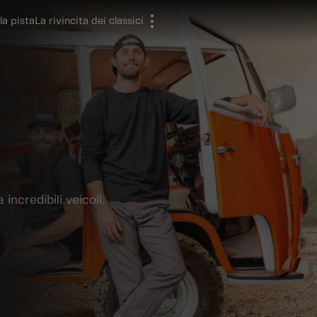
la pista
La rivincita dei classici
incredibili veicoli.