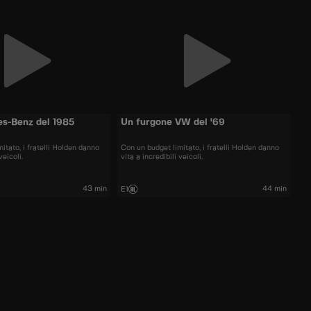
s-Benz del 1985
Un furgone VW del '69
itato, i fratelli Holden danno
Con un budget limitato, i fratelli Holden danno
veicoli.
vita a incredibili veicoli.
43 min
44 min
E1