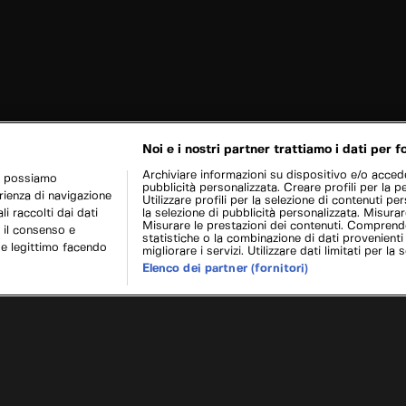
Noi e i nostri partner trattiamo i dati per fo
Archiviare informazioni su dispositivo e/o acceder
r possiamo
pubblicità personalizzata. Creare profili per la p
erienza di navigazione
Utilizzare profili per la selezione di contenuti pers
i raccolti dai dati
la selezione di pubblicità personalizzata. Misurar
Misurare le prestazioni dei contenuti. Comprende
 il consenso e
statistiche o la combinazione di dati provenienti
se legittimo facendo
migliorare i servizi. Utilizzare dati limitati per la 
Elenco dei partner (fornitori)