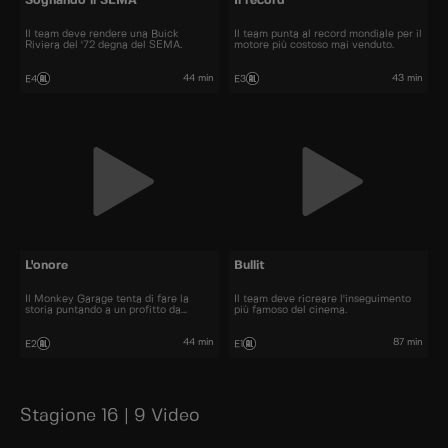
Sognando il SEMA
Il record
Il team deve rendere una Buick
Il team punta al record mondiale per il
Riviera del '72 degna del SEMA.
motore più costoso mai venduto.
44 min
43 min
E4
E3
L'onore
Bullit
Il Monkey Garage tenta di fare la
Il team deve ricreare l'inseguimento
storia puntando a un profitto da
più famoso del cinema.
record.
44 min
87 min
E2
E1
Stagione 16 | 9 Video