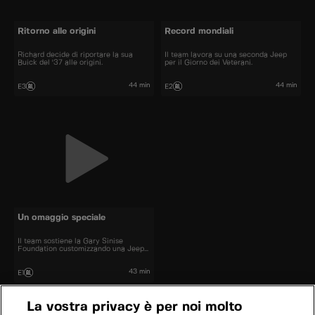
Ritorno alle origini
Record mondiali
Richard decide di riportare la sua
Il team lavora su una seconda Jeep
Buick del '37 alle origini.
per il Giorno dei Veterani.
44 min
44 min
E3
E2
Un omaggio speciale
Il team sostiene la Gary Sinise
Foundation customizzando una Jeep
CJ7.
43 min
E1
La vostra privacy è per noi molto