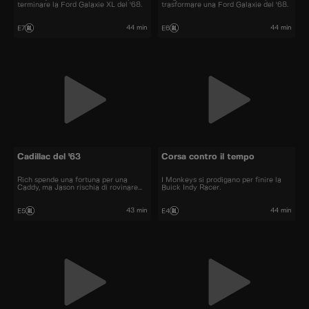
terminare la Ford Galaxie XL del '68.
trasformare una Ford Galaxie del '68.
44 min
44 min
E7
E6
Cadillac del '63
Corsa contro il tempo
Rich spende una fortuna per una
I Monkeys si prodigano per finire la
Caddy, ma Jason rischia di rovinare
Buick Indy Racer.
tutto.
43 min
44 min
E5
E4