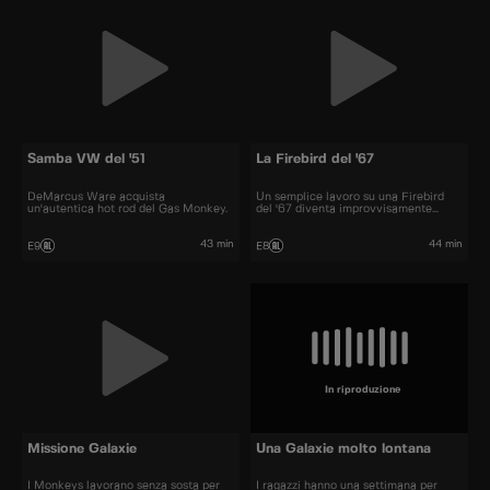
Samba VW del '51
La Firebird del '67
DeMarcus Ware acquista
Un semplice lavoro su una Firebird
un'autentica hot rod del Gas Monkey.
del '67 diventa improvvisamente
costoso.
43 min
44 min
E9
E8
In riproduzione
Missione Galaxie
Una Galaxie molto lontana
I Monkeys lavorano senza sosta per
I ragazzi hanno una settimana per