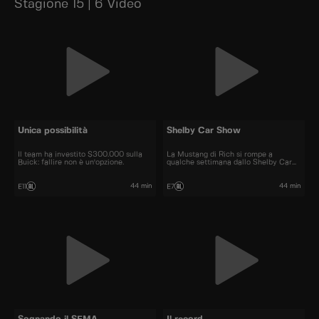
Stagione 15 | 6 Video
Unica possibilità
Shelby Car Show
Il team ha investito $300.000 sulla
La Mustang di Rich si rompe a
Buick: fallire non è un'opzione.
qualche settimana dallo Shelby Car
Show.
44 min
44 min
E11
E7