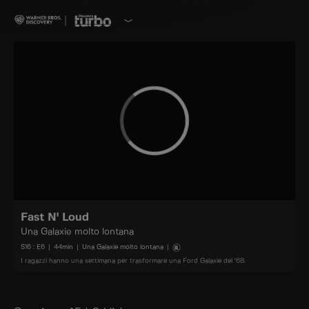
Fast N' Loud
Una Galaxie molto lontana
S
16
: E
6
|
44
min
|
Una Galaxie molto lontana
|
I ragazzi hanno una settimana per trasformare una Ford Galaxie del '68.