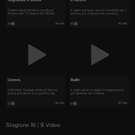
Sognando il SEMA
Il record
Il team deve rendere una Buick
Il team punta al record mondiale per il
Riviera del '72 degna del SEMA.
motore più costoso mai venduto.
44 min
43 min
E4
E3
L'onore
Bullit
Il Monkey Garage tenta di fare la
Il team deve ricreare l'inseguimento
storia puntando a un profitto da
più famoso del cinema.
record.
44 min
87 min
E2
E1
Stagione 16 | 9 Video