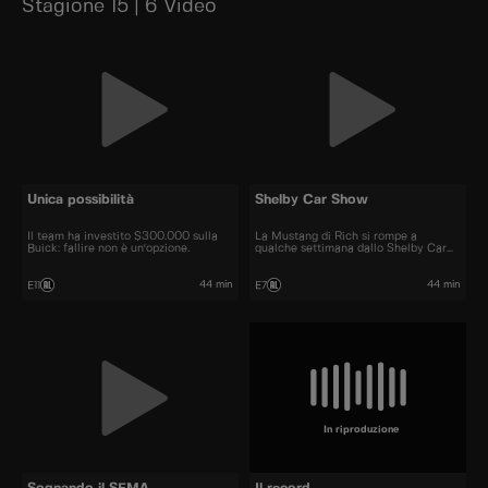
Stagione 15 | 6 Video
Unica possibilità
Shelby Car Show
Il team ha investito $300.000 sulla
La Mustang di Rich si rompe a
Buick: fallire non è un'opzione.
qualche settimana dallo Shelby Car
Show.
44 min
44 min
E11
E7
In riproduzione