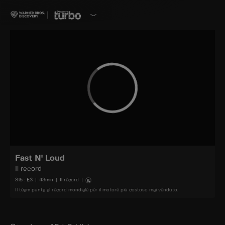
Fast N' Loud
Il record
S
15
: E
3
|
43
min
|
Il record
|
Il team punta al record mondiale per il motore più costoso mai venduto.