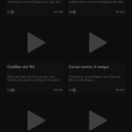
terminare la Ford Galaxie XL del '68.
trasformare una Ford Galaxie del '68.
44 min
44 min
E7
E6
Cadillac del '63
Corsa contro il tempo
Rich spende una fortuna per una
I Monkeys si prodigano per finire la
Caddy, ma Jason rischia di rovinare
Buick Indy Racer.
tutto.
43 min
44 min
E5
E4