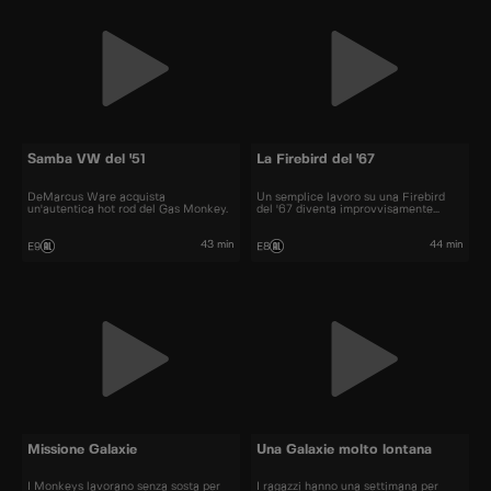
Samba VW del '51
La Firebird del '67
DeMarcus Ware acquista
Un semplice lavoro su una Firebird
un'autentica hot rod del Gas Monkey.
del '67 diventa improvvisamente
costoso.
43 min
44 min
E9
E8
Missione Galaxie
Una Galaxie molto lontana
I Monkeys lavorano senza sosta per
I ragazzi hanno una settimana per