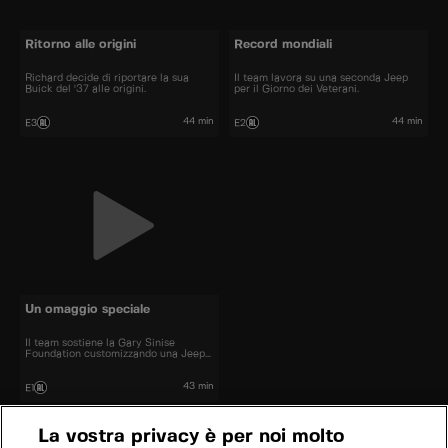
Ritorno alle origini
Record mondiali
Richard decide di riportare la sua
Il team lavora su una seconda Jeep
Buick del '37 alle origini.
per il Giorno dei Veterani.
44 min
44 min
E3
E2
Un omaggio speciale
Il team sostiene la Gary Sinise
Foundation customizzando una Jeep
CJ7.
43 min
E1
La vostra privacy è per noi molto