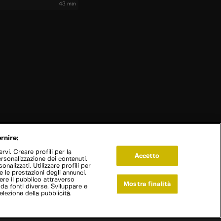
43 min
rnire:
vi. Creare profili per la
Accetto
ersonalizzazione dei contenuti.
onalizzati. Utilizzare profili per
e le prestazioni degli annunci.
re il pubblico attraverso
Mostra finalità
 da fonti diverse. Sviluppare e
selezione della pubblicità.
Live Now