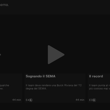
nema.
Sognando il SEMA
Il record
 qualche
Il team deve rendere una Buick Riviera del '72
Il team punta al 
ow.
degna del SEMA.
più costoso mai 
44 min
44 min
E4
E3