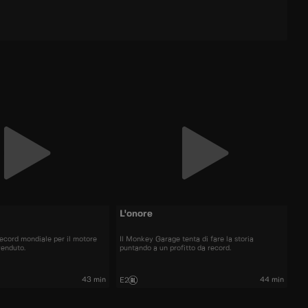
L'onore
record mondiale per il motore
Il Monkey Garage tenta di fare la storia
venduto.
puntando a un profitto da record.
43 min
44 min
E2