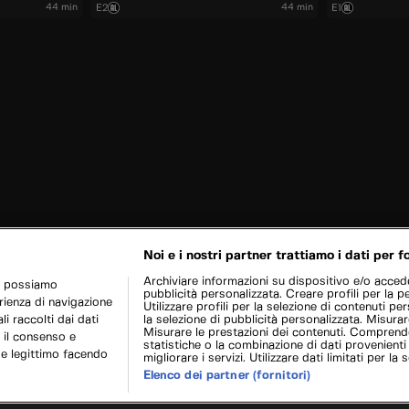
44 min
44 min
E2
E1
Noi e i nostri partner trattiamo i dati per fo
Archiviare informazioni su dispositivo e/o acceder
r possiamo
pubblicità personalizzata. Creare profili per la p
erienza di navigazione
Utilizzare profili per la selezione di contenuti pers
i raccolti dai dati
la selezione di pubblicità personalizzata. Misurar
Misurare le prestazioni dei contenuti. Comprende
 il consenso e
statistiche o la combinazione di dati provenienti
se legittimo facendo
migliorare i servizi. Utilizzare dati limitati per la 
Elenco dei partner (fornitori)