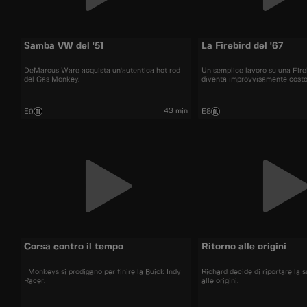
Samba VW del '51
La Firebird del '67
DeMarcus Ware acquista un'autentica hot rod
Un semplice lavoro su una Fireb
del Gas Monkey.
diventa improvvisamente costo
43 min
E9
E8
Corsa contro il tempo
Ritorno alle origini
I Monkeys si prodigano per finire la Buick Indy
Richard decide di riportare la s
Racer.
alle origini.