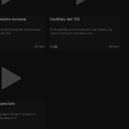
molto lontana
Cadillac del '63
una settimana per trasformare
Rich spende una fortuna per una Caddy, ma
del '68.
Jason rischia di rovinare tutto.
44 min
43 min
E5
speciale
la Gary Sinise Foundation
na Jeep CJ7.