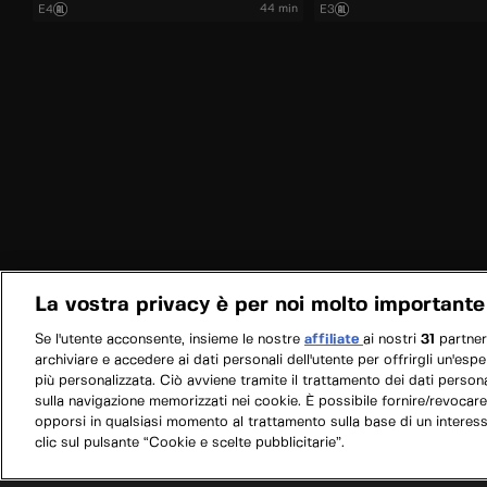
44 min
E4
E3
La vostra privacy è per noi molto importante
Se l'utente acconsente, insieme le nostre
affiliate
ai nostri
31
partne
archiviare e accedere ai dati personali dell'utente per offrirgli un'esp
più personalizzata. Ciò avviene tramite il trattamento dei dati personal
sulla navigazione memorizzati nei cookie. È possibile fornire/revocare
opporsi in qualsiasi momento al trattamento sulla base di un interes
clic sul pulsante “Cookie e scelte pubblicitarie”.