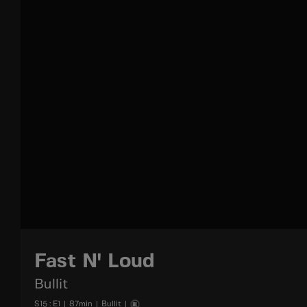
Fast N' Loud
Bullit
S
15
: E
1
|
87
min
|
Bullit
|