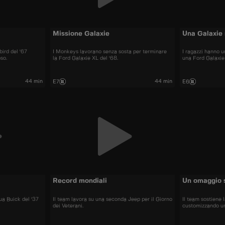
Missione Galaxie
Una Galaxie 
ird del '67
I Monkeys lavorano senza sosta per terminare
I ragazzi hanno 
so.
la Ford Galaxie XL del '68.
una Ford Galaxie 
44 min
44 min
E7
E6
Record mondiali
Un omaggio 
ua Buick del '37
Il team lavora su una seconda Jeep per il Giorno
Il team sostiene 
dei Veterani.
customizzando u