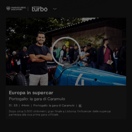
Europa in supercar
Portogallo: la gara di Caramulo
S
1
: E
8
|
44
min
|
Portogallo: la gara di Caramulo
|
Dopo circa 5.300 chilometri, gran finale a Lisbona: l’influencer delle supercar
partecipa alla sua prima gara ufficiale.