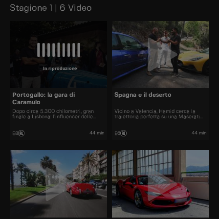
Stagione 1 | 6 Video
In riproduzione
Portogallo: la gara di
Spagna e il deserto
Caramulo
Dopo circa 5.300 chilometri, gran
Vicino a Valencia, Hamid cerca la
finale a Lisbona: l’influencer delle
traiettoria perfetta su una Maserati
supercar partecipa alla sua prima
MC20 da 630 cavalli. Poi il vero
gara ufficiale.
problema: non è ancora chiaro come
arriverà ad Almeida.
44 min
44 min
E8
E6