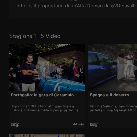
In Italia, il proprietario di un’Alfa Romeo da 520 cava
Stagione 1 | 6 Video
Portogallo: la gara di Caramulo
Spagna e il deserto
Dopo circa 5.300 chilometri, gran finale a
Vicino a Valencia, Hamid cerca 
Lisbona: l’influencer delle supercar partecipa
perfetta su una Maserati MC20
alla sua prima gara ufficiale.
Poi il vero problema: non è an
arriverà ad Almeida.
44 min
E8
E6