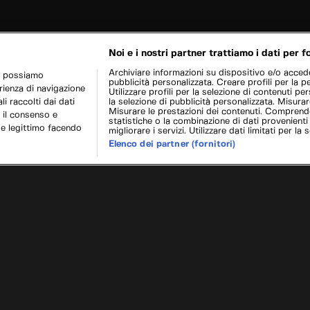
Noi e i nostri partner trattiamo i dati per fo
Archiviare informazioni su dispositivo e/o acceder
r possiamo
pubblicità personalizzata. Creare profili per la p
erienza di navigazione
Utilizzare profili per la selezione di contenuti pers
i raccolti dai dati
la selezione di pubblicità personalizzata. Misurar
Misurare le prestazioni dei contenuti. Comprende
 il consenso e
statistiche o la combinazione di dati provenienti
se legittimo facendo
migliorare i servizi. Utilizzare dati limitati per la 
Elenco dei partner (fornitori)
co
Europa