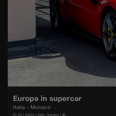
Europa in supercar
Italia - Monaco
S
1
: E
3
|
43
min
|
Italia - Monaco
|