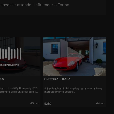
speciale attende l’influencer a Torino.
In riproduzione
aco
Svizzera - Italia
rietario di un’Alfa Romeo da 520
A Basilea, Hamid Mossadegh gira su una Ferrari
ottone e offre un passaggio ad
incredibilmente costosa.
to speciale attende
ino.
43 min
44 min
E2