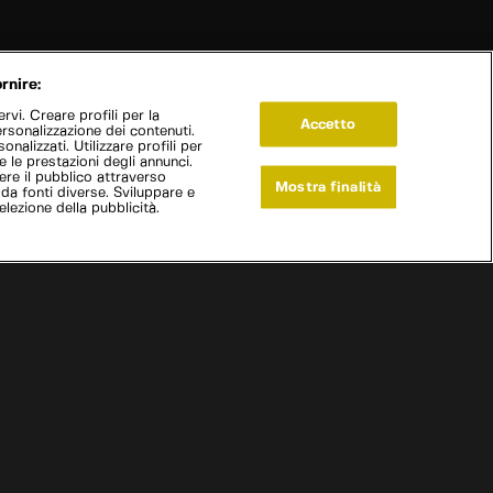
rnire:
vi. Creare profili per la
Accetto
ersonalizzazione dei contenuti.
onalizzati. Utilizzare profili per
e le prestazioni degli annunci.
re il pubblico attraverso
Mostra finalità
 da fonti diverse. Sviluppare e
selezione della pubblicità.
Live Now
 in supercar
|
Italia - Monaco
|
S
1
:E
3