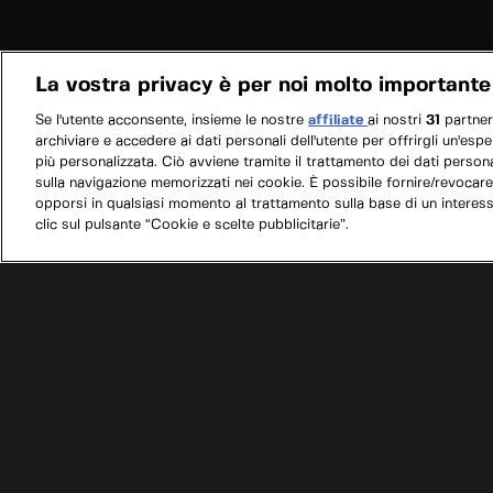
La vostra privacy è per noi molto importante
Se l'utente acconsente, insieme le nostre
affiliate
ai nostri
31
partne
archiviare e accedere ai dati personali dell'utente per offrirgli un'esp
più personalizzata. Ciò avviene tramite il trattamento dei dati personal
sulla navigazione memorizzati nei cookie. È possibile fornire/revocare
opporsi in qualsiasi momento al trattamento sulla base di un interes
clic sul pulsante “Cookie e scelte pubblicitarie”.
/
Programmi
/
Europa in supercar
/
Italia - Mona