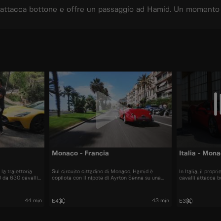
lli attacca bottone e offre un passaggio ad Hamid. Un momento 
Monaco - Francia
Italia - Mon
la traiettoria
Sul circuito cittadino di Monaco, Hamid è
In Italia, il prop
 da 630 cavalli.
copilota con il nipote di Ayrton Senna su una
cavalli attacca b
cora chiaro come
McLaren velocissima. A Toulon finalmente
Hamid. Un momen
riesce ad entrare nell’auto dei suoi sogni.
l’influencer a Tor
44 min
43 min
E4
E3