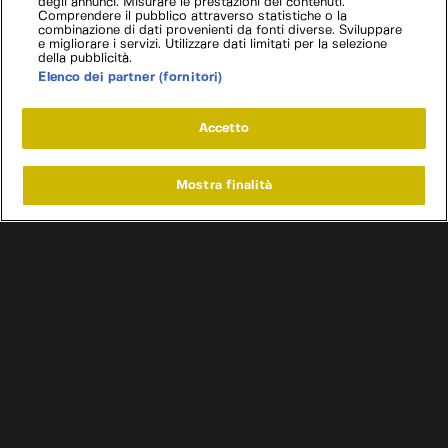
degli annunci. Misurare le prestazioni dei contenuti.
Comprendere il pubblico attraverso statistiche o la
combinazione di dati provenienti da fonti diverse. Sviluppare
e migliorare i servizi. Utilizzare dati limitati per la selezione
della pubblicità.
Elenco dei partner (fornitori)
Accetto
Mostra finalità
Home
Programmi
Live
Cerca
Menu
/
Programmi
/
Davide Cironi presenta: le Regine
/
Alfa Romeo Giulia GTA
Condizioni d'uso
Informativa privacy
Cookie e scelte pubblicitarie
Problemi di ricezione?