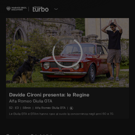
Davide Cironi presenta: le Regine
Alfa Romeo Giulia GTA
S
2
: E
3
|
58
min
|
Alfa Romeo Giulia GTA
|
Le Giulia GTA e GTAm hanno raso al suolo la concorrenza negli anni 60 e 70.