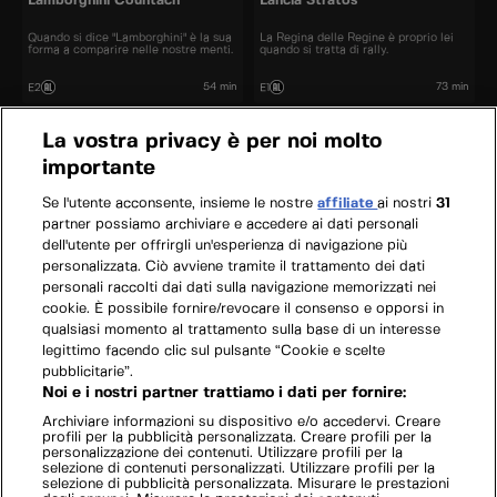
Lamborghini Countach
Lancia Stratos
Quando si dice "Lamborghini" è la sua
La Regina delle Regine è proprio lei
forma a comparire nelle nostre menti.
quando si tratta di rally.
54 min
73 min
E2
E1
La vostra privacy è per noi molto
importante
Se l'utente acconsente, insieme le nostre
affiliate
ai nostri
31
partner possiamo archiviare e accedere ai dati personali
dell'utente per offrirgli un'esperienza di navigazione più
personalizzata. Ciò avviene tramite il trattamento dei dati
personali raccolti dai dati sulla navigazione memorizzati nei
cookie. È possibile fornire/revocare il consenso e opporsi in
qualsiasi momento al trattamento sulla base di un interesse
legittimo facendo clic sul pulsante “Cookie e scelte
pubblicitarie”.
Noi e i nostri partner trattiamo i dati per fornire:
Archiviare informazioni su dispositivo e/o accedervi. Creare
profili per la pubblicità personalizzata. Creare profili per la
personalizzazione dei contenuti. Utilizzare profili per la
selezione di contenuti personalizzati. Utilizzare profili per la
selezione di pubblicità personalizzata. Misurare le prestazioni