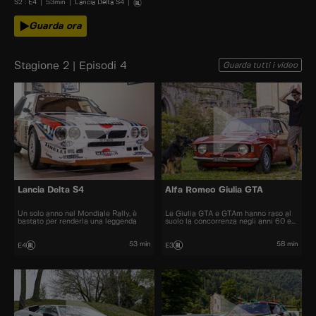
S
2
: E
4
|
53
min
|
Lancia Delta S4
|
Guarda ora
Stagione 2 | Episodi 4
Guarda tutti i video
Lancia Delta S4
Alfa Romeo Giulia GTA
Un solo anno nel Mondiale Rally, è
Le Giulia GTA e GTAm hanno raso al
bastato per renderla una leggenda
suolo la concorrenza negli anni 60 e
70.
53 min
58 min
E4
E3