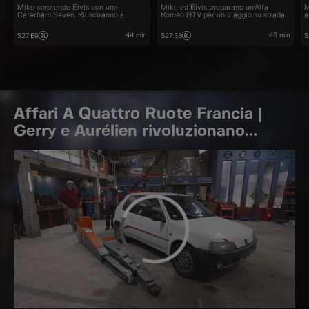
Mike sorprende Elvis con una
Mike ed Elvis preparano un'Alfa
M
Caterham Seven. Riusciranno a
Romeo GTV per un viaggio su strada
a
renderla pronta per correre in tempo?
in Italia.
44 min
43 min
S27
:
E9
S27
:
E8
S
Affari A Quattro Ruote Francia |
Gerry e Aurélien rivoluzionano
vecchie auto acquistate a prezzi
stracciati