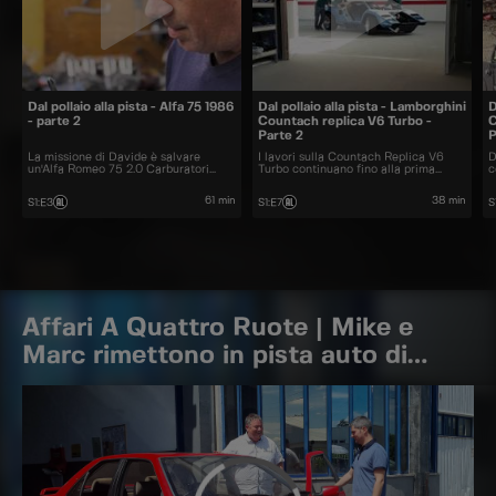
Dal pollaio alla pista - Alfa 75 1986
Dal pollaio alla pista - Lamborghini
D
- parte 2
Countach replica V6 Turbo -
C
Parte 2
P
La missione di Davide è salvare
I lavori sulla Countach Replica V6
D
un'Alfa Romeo 75 2.0 Carburatori
Turbo continuano fino alla prima
c
abbandonata da 20 anni. Il restauro
prova in pista, andrà forte come
L
sta per essere completato e il
l'originale?
c
61 min
38 min
S1
:
E3
S1
:
E7
S
risultato lascerà a bocca aperta.
m
Affari A Quattro Ruote | Mike e
Marc rimettono in pista auto di
riferimento