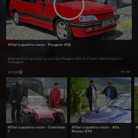
Affari a quattro ruote - Peugeot 405
Mike ed Elvis lavorano su una rara Peugeot 405 di 33 anni mentre sono in
Portogallo.
43 min
S27
:
E10
Affari a quattro ruote - Caterham
Affari a quattro ruote - Alfa
A
7
Romeo GTV