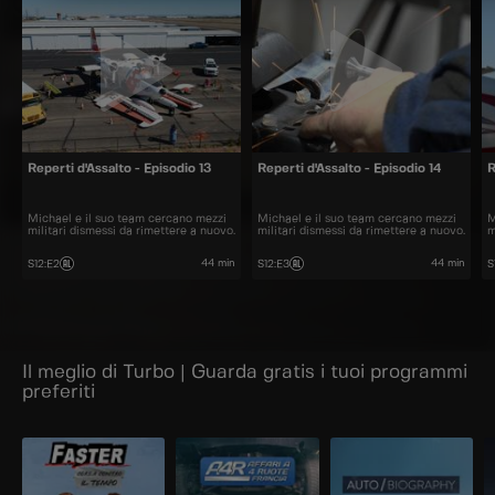
Reperti d'Assalto - Episodio 13
Reperti d'Assalto - Episodio 14
R
Michael e il suo team cercano mezzi
Michael e il suo team cercano mezzi
M
militari dismessi da rimettere a nuovo.
militari dismessi da rimettere a nuovo.
m
44 min
44 min
S12
:
E2
S12
:
E3
S
Il meglio di Turbo | Guarda gratis i tuoi programmi
preferiti