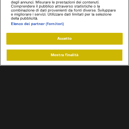
degli annunci. Misurare le prestazioni dei contenuti.
Comprendere il pubblico attraverso statistiche o la
combinazione di dati provenienti da fonti diverse. Sviluppare
e migliorare i servizi. Utilizzare dati limitati per la selezione
della pubblicità.
Elenco dei partner (fornitori)
Accetto
Mostra finalità
Home
Programmi
Live
Cerca
Menu
/
Programmi
/
Davide Cironi presenta: le Regine
Condizioni d'uso
Informativa privacy
Cookie e scelte pubblicitarie
Problemi di ricezione?