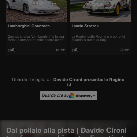
Lamborghini Countach
Lancia Stratos
Quando si dice "Lamborghini" è la sua
La Regina delle Regine è proprio lei
forma a comparire nelle nostre menti.
quando si tratta di rally.
54 min
73 min
E2
E1
Guarda il meglio di
Davide Cironi presenta: le Regine
su
Guarda ora su
Dal pollaio alla pista | Davide Cironi