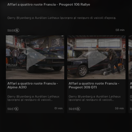
Affari a quattro ruote Francia - Peugeot 106 Rallye
Gerry Blyenberg e Aurélien Letheux lavorano al restauro di veicoli d’epoca.
58 min
S9
:
E8
Affari a quattro ruote Francia -
Affari a quattro ruote Francia -
A
Alpine A310
Peugeot 309 GTI
Gerry Blyenberg e Aurélien Letheux
Gerry Blyenberg e Aurélien Letheux
G
lavorano al restauro di veicoli
lavorano al restauro di veicoli
l
d’epoca.
d’epoca.
d
61 min
59 min
S9
:
E7
S9
:
E6
S