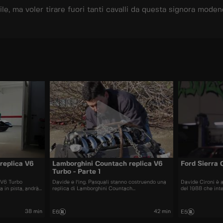
e, ma voler tirare fuori tanti cavalli da questa signora modenes
replica V6
Lamborghini Countach replica V6
Ford Sierra
Turbo - Parte 1
a V6 Turbo
Davide e l'ing. Pasquali stanno costruendo una
Davide Cironi è 
a in pista, andrà
replica di Lamborghini Countach
del 1988 che inte
completamente fatta a mano, con motore turbo
anni '80, il perio
38 min
42 min
E6
E5