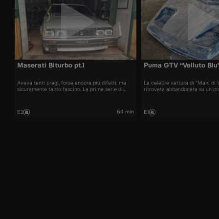
Maserati Biturbo pt.1
Puma GTV “Velluto Blu
Aveva tanti pregi, forse ancora più difetti, ma
La celebre vettura di “Mani di V
sicuramente tanto fascino. La prima serie di
ritrovata abbandonata su un pr
Biturbo aspetta da 40 anni il momento della sua
figlio di Adriano Gatto, costrut
redenzione, ma la strada per la pista non è per
l’ha riconosciuta. Riuscirà a rip
niente facile.
splendore che aveva nel film?
54 min
E2
E1