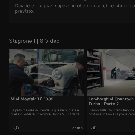
Davide e i ragazzi sapevano che non sarebbe stato facil
previsto.
Stagione 1 | 8 Video
Mini Mayfair 1.0 1989
Lamborghini Countach 
Turbo - Parte 2
La pessima idea di Davide in questa puntata è
I lavori sulla Countach Replic
quella di infilare un motore Honda VTEC da 200
continuano fino alla prima prov
cv dentro una piccola Mini d'epoca.
forte come l'originale?
57 min
E8
E7