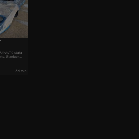
”
elluto” è stata
ato. Gianluca,
tore delle Puma,
ortarla allo
54 min