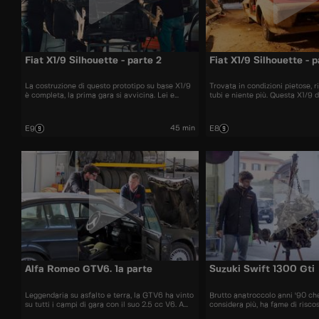
Fiat X1/9 Silhouette - parte 2
Fiat X1/9 Silhouette - p
La costruzione di questo prototipo su base X1/9
Trovata in condizioni pietose, r
è completa, la prima gara si avvicina. Lei e
tubi e niente più. Questa X1/9 
Davide andranno subito d'accordo?
costruita da zero e portata da
di gara.
45 min
E9
E8
Alfa Romeo GTV6. 1a parte
Suzuki Swift 1300 Gti
Leggendaria su asfalto e terra, la GTV6 ha vinto
Brutto anatroccolo anni '90 ch
su tutti i campi di gara con il suo 2.5 cc V6. A
considera più, ha fame di risco
questi ragazzi qui però non bastava proprio...
darà pane per i denti delle sue 