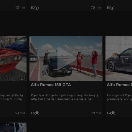
gerarchie nel qua
40 min
75 min
E2
E1
Alfa Romeo 156 GTA
Alfa Romeo 
inarrestabile, fa
Davide e Riccardo trasformano una sfortunata
Un sogno di Dav
mitica Multipla
Alfa 156 GTA da Selespeed a manuale, per
presentata, non 
renderle giustizia in pista e su strada.
doverla trovare 
maltrattata.
53 min
78 min
E5
E4