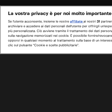
La vostra privacy è per noi molto importante
Se l'utente acconsente, insieme le nostre
affiliate
ai nostri
31
partne
archiviare e accedere ai dati personali dell'utente per offrirgli un'esp
più personalizzata. Ciò avviene tramite il trattamento dei dati personal
sulla navigazione memorizzati nei cookie. È possibile fornire/revocare
opporsi in qualsiasi momento al trattamento sulla base di un interes
clic sul pulsante “Cookie e scelte pubblicitarie”.
/
Programmi
/
Dal pollaio alla pista
/
Maserati Bi
Condizioni d'uso