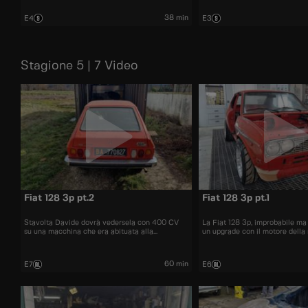
38 min
E4
E3
Stagione 5 | 7 Video
Fiat 128 3p pt.2
Fiat 128 3p pt.1
Stavolta Davide dovrà vedersela con 400 CV
La Fiat 128 3p, improbabile ma 
su una macchina che era abituata alla
un upgrade con il motore della 
campagna, la 128 Multiplower non guarda in
grazie a Davide.
faccia a nessuna supercar!
60 min
E7
E6