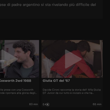
e di padre argentino si sta rivelando più difficile del
 Cosworth 2wd 1988
Giulia GT del '67
alle prese con una Cosworth
Davide Cironi racconta la storia dell' Alfa Giulia
nde riportare alla gloria degli
GT Junior da cui tutto è iniziato e che ha
do d'oro dei turbo e dei cavalli.
inseguito fino ad oggi.
63 min
65 min
E4