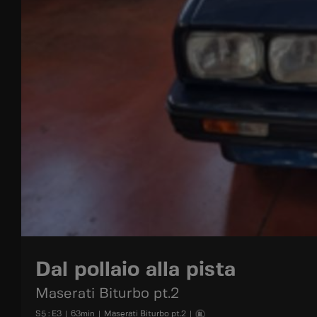
Dal pollaio alla pista
Maserati Biturbo pt.2
S
5
: E
3
|
63
min
|
Maserati Biturbo pt.2
|