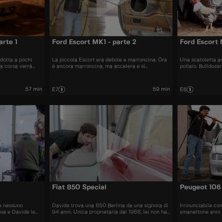
arte 1
Ford Escort MK1 - parte 2
Ford Escort 
idotta a pochi
La piccola Escort era debole e marroncina. Ora
Una scatoletta a
da corsa verrà
è ancora marroncina, ma accelera e si
pollaio, Bulldoze
 Davide sui campi
intraversa come se non ci fosse un domani.
scommesse su qua
57 min
59 min
E7
E6
Fiat 850 Special
Peugeot 106
e nessuno
Davide trova una 850 Berlina da una signora di
Irrinunciabile c
ssa e Davide le
94 anni. Unica proprietaria dal 1968, lei non ha
smanettone anni
pulegge a vista.
idea di che mostro verrà fuori
parcheggiare fuori