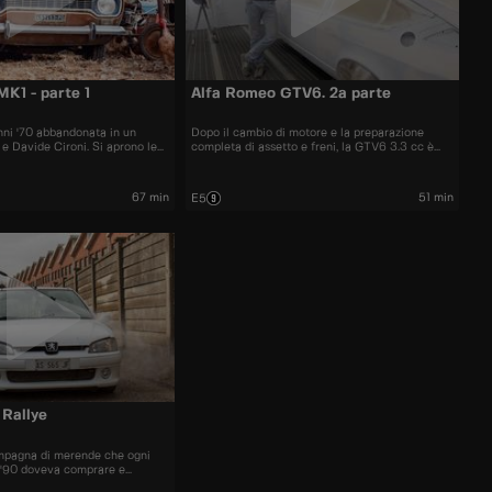
MK1 - parte 1
Alfa Romeo GTV6. 2a parte
nni '70 abbandonata in un
Dopo il cambio di motore e la preparazione
r e Davide Cironi. Si aprono le
completa di assetto e freni, la GTV6 3.3 cc è
nti CV ne verranno fuori.
pronta a bruciare le gomme in pista.
67 min
51 min
E5
 Rallye
ompagna di merende che ogni
 '90 doveva comprare e
 la sala giochi, per stabilire le