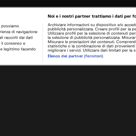
Noi e i nostri partner trattiamo i dati per fo
Archiviare informazioni su dispositivo e/o acceder
r possiamo
pubblicità personalizzata. Creare profili per la p
erienza di navigazione
Utilizzare profili per la selezione di contenuti pers
i raccolti dai dati
la selezione di pubblicità personalizzata. Misurar
Misurare le prestazioni dei contenuti. Comprende
 il consenso e
statistiche o la combinazione di dati provenienti
se legittimo facendo
migliorare i servizi. Utilizzare dati limitati per la 
Elenco dei partner (fornitori)
turbo pt.2
Dal pol
Cookie e scelte pubblicitarie