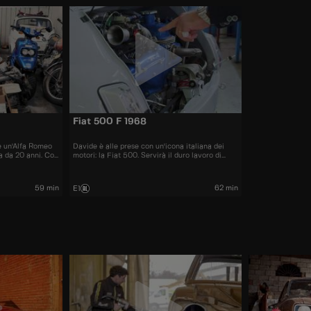
Fiat 500 F 1968
e un'Alfa Romeo
Davide è alle prese con un'icona italiana dei
a da 20 anni. Con
motori: la Fiat 500. Servirà il duro lavoro di
d'Italia, il
grandi professionisti per ridare a quest'auto lo
splendore che merita.
59 min
62 min
E1