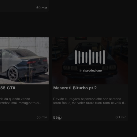
rtiere
69 min
In riproduzione
156 GTA
Maserati Biturbo pt.2
ide da quando venne
Davide e i ragazzi sapevano che non sarebbe
avrebbe mai immaginato di
stato facile, ma voler tirare fuori tanti cavalli da
a Dubai tutta impolverata e
questa signora modenese di padre argentino si
sta rivelando più difficile del previsto.
56 min
63 min
E3