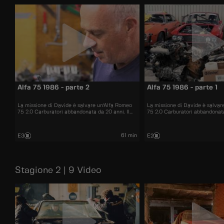
Alfa 75 1986 - parte 2
Alfa 75 1986 - parte 1
La missione di Davide è salvare un'Alfa Romeo
La missione di Davide è salvar
75 2.0 Carburatori abbandonata da 20 anni. Il
75 2.0 Carburatori abbandonat
restauro sta per essere completato e il risultato
l'aiuto dei migliori professionisti 
lascerà a bocca aperta.
restauro ha inizio.
61 min
E3
E2
Stagione 2 | 9 Video