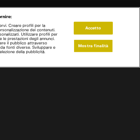
rnire:
vi. Creare profili per la
Accetto
ersonalizzazione dei contenuti.
onalizzati. Utilizzare profili per
e le prestazioni degli annunci.
re il pubblico attraverso
Mostra finalità
 da fonti diverse. Sviluppare e
selezione della pubblicità.
Live Now
laio alla pista
|
Maserati Biturbo pt.2
|
S
5
:E
3