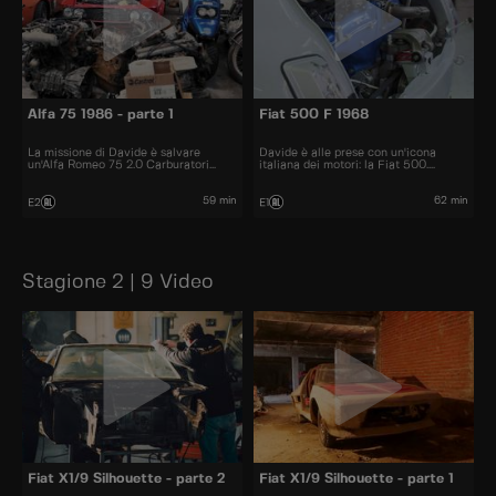
Alfa 75 1986 - parte 1
Fiat 500 F 1968
La missione di Davide è salvare
Davide è alle prese con un'icona
un'Alfa Romeo 75 2.0 Carburatori
italiana dei motori: la Fiat 500.
abbandonata da 20 anni. Con l'aiuto
Servirà il duro lavoro di grandi
dei migliori professionisti d'Italia, il
professionisti per ridare a quest'auto
restauro ha inizio.
lo splendore che merita.
59 min
62 min
E2
E1
Stagione 2 | 9 Video
Fiat X1/9 Silhouette - parte 2
Fiat X1/9 Silhouette - parte 1