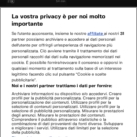
riconosciuta. Riuscirà a riportarla allo
54 min
E1
splendore che aveva nel film?
La vostra privacy è per noi molto
importante
Se l'utente acconsente, insieme le nostre
affiliate
ai nostri
31
partner possiamo archiviare e accedere ai dati personali
dell'utente per offrirgli un'esperienza di navigazione più
personalizzata. Ciò avviene tramite il trattamento dei dati
personali raccolti dai dati sulla navigazione memorizzati nei
cookie. È possibile fornire/revocare il consenso e opporsi in
qualsiasi momento al trattamento sulla base di un interesse
legittimo facendo clic sul pulsante “Cookie e scelte
pubblicitarie”.
Noi e i nostri partner trattiamo i dati per fornire:
Archiviare informazioni su dispositivo e/o accedervi. Creare
profili per la pubblicità personalizzata. Creare profili per la
personalizzazione dei contenuti. Utilizzare profili per la
selezione di contenuti personalizzati. Utilizzare profili per la
selezione di pubblicità personalizzata. Misurare le prestazioni
degli annunci. Misurare le prestazioni dei contenuti.
Comprendere il pubblico attraverso statistiche o la
combinazione di dati provenienti da fonti diverse. Sviluppare
e migliorare i servizi. Utilizzare dati limitati per la selezione
della pubblicità.