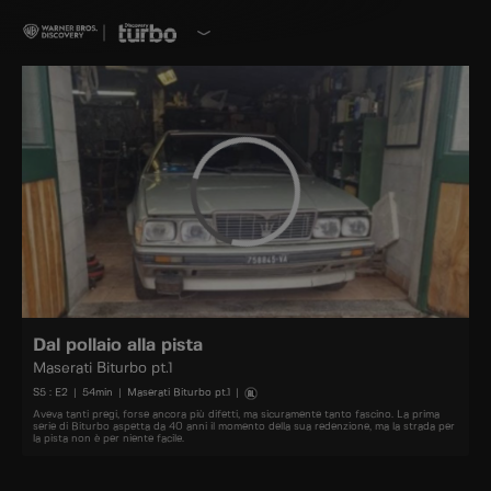
Dal pollaio alla pista
Maserati Biturbo pt.1
S
5
: E
2
|
54
min
|
Maserati Biturbo pt.1
|
Aveva tanti pregi, forse ancora più difetti, ma sicuramente tanto fascino. La prima
serie di Biturbo aspetta da 40 anni il momento della sua redenzione, ma la strada per
la pista non è per niente facile.