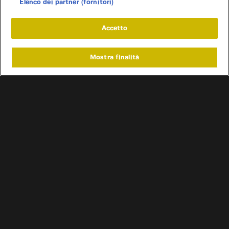
Elenco dei partner (fornitori)
Accetto
Mostra finalità
Home
Programmi
Live
Cerca
Menu
/
Programmi
/
Dal pollaio alla pista
/
Maserati Biturbo pt.1
Condizioni d'uso
Informativa privacy
Cookie e scelte pubblicitarie
Problemi di ricezione?