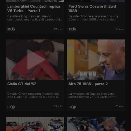
Lamborghini Countach replica
Ford Sierra Cosworth 2wd
V6 Turbo - Parte 1
1988
Davide e l'ing. Pasquali stanno
Davide Cironi è alle prese con una
costruendo una replica di Lamborghini
Cosworth del 1988 che intende
Countach completamente fatta a
riportare alla gloria degli anni '80, il
mano, con motore turbo
periodo d'oro dei turbo e dei cavalli.
42 min
63 min
E6
E5
Giulia GT del '67
Alfa 75 1986 - parte 2
Davide Cironi racconta la storia dell'
La missione di Davide è salvare
Alfa Giulia GT Junior da cui tutto è
un'Alfa Romeo 75 2.0 Carburatori
iniziato e che ha inseguito fino ad
abbandonata da 20 anni. Il restauro
oggi.
sta per essere completato e il
risultato lascerà a bocca aperta.
65 min
61 min
E4
E3