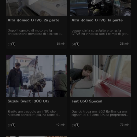
Alfa Romeo GTV6. 2a parte
Alfa Romeo GTV6. 1a parte
Dopo il cambio di motore e la
Leggendaria su asfalto e terra, la
preparazione completa di assetto e
GTV6 ha vinto su tutti i campi di gara
freni, la GTV6 3.3 cc è pronta a
con il suo 2.5 cc V6. A questi ragazzi
bruciare le gomme in pista.
qui però non bastava proprio...
51 min
38 min
E5
E4
Suzuki Swift 1300 Gti
Fiat 850 Special
Brutto anatroccolo anni '90 che
Davide trova una 850 Berlina da una
nessuno considera più, ha fame di
signora di 94 anni. Unica proprietaria
riscossa e Davide le darà pane per i
dal 1968, lei non ha idea di che
denti delle sue pulegge a vista.
mostro verrà fuori
40 min
75 min
E3
E2