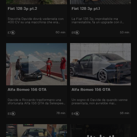
Fiat 128 3p pt.2
Fiat 128 3p pt.1
Stavolta Davide dovrà vedersela con
La Fiat 128 3p, improbabile ma
400 CV su una macchina che era
inarrestabile, fa un upgrade con il
abituata alla campagna, la 128
motore della mitica Multipla grazie a
Multiplower non guarda in faccia a
Davide.
nessuna supercar!
60 min
53 min
E7
E6
Alfa Romeo 156 GTA
Alfa Romeo 156 GTA
Davide e Riccardo trasformano una
Un sogno di Davide da quando venne
sfortunata Alfa 156 GTA da Selespeed
presentata, non avrebbe mai
a manuale, per renderle giustizia in
immaginato di doverla trovare a
pista e su strada.
Dubai tutta impolverata e maltrattata.
78 min
56 min
E5
E4