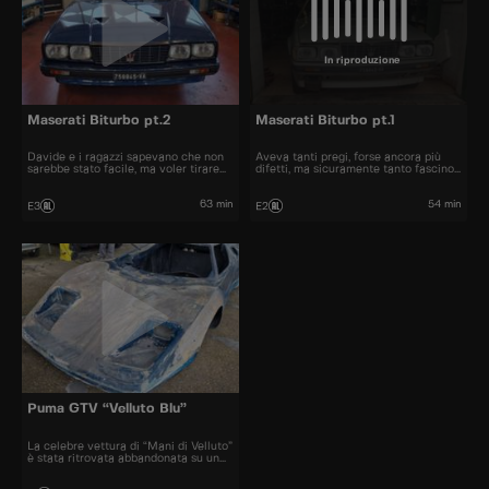
In riproduzione
Maserati Biturbo pt.2
Maserati Biturbo pt.1
Davide e i ragazzi sapevano che non
Aveva tanti pregi, forse ancora più
sarebbe stato facile, ma voler tirare
difetti, ma sicuramente tanto fascino.
fuori tanti cavalli da questa signora
La prima serie di Biturbo aspetta da
modenese di padre argentino si sta
40 anni il momento della sua
rivelando più difficile del previsto.
redenzione, ma la strada per la pista
63 min
54 min
E3
E2
non è per niente facile.
Puma GTV “Velluto Blu”
La celebre vettura di “Mani di Velluto”
è stata ritrovata abbandonata su un
prato. Gianluca, figlio di Adriano
Gatto, costruttore delle Puma, l’ha