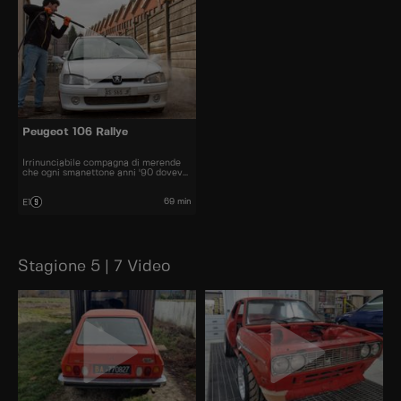
Peugeot 106 Rallye
Irrinunciabile compagna di merende
che ogni smanettone anni '90 doveva
comprare e parcheggiare fuori la sala
giochi, per stabilire le gerarchie nel
quartiere
69 min
E1
Stagione 5 | 7 Video