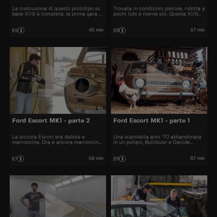
La costruzione di questo prototipo su
Trovata in condizioni pietose, ridotta a
base X1/9 è completa, la prima gara si
pochi tubi e niente più. Questa X1/9
avvicina. Lei e Davide andranno
da corsa verrà costruita da zero e
subito d'accordo?
portata da Davide sui campi di gara.
45 min
57 min
E9
E8
Ford Escort MK1 - parte 2
Ford Escort MK1 - parte 1
La piccola Escort era debole e
Una scatoletta anni '70 abbandonata
marroncina. Ora è ancora marroncina,
in un pollaio, Bulldozer e Davide
ma accelera e si intraversa come se
Cironi. Si aprono le scommesse su
non ci fosse un domani.
quanti CV ne verranno fuori.
59 min
67 min
E7
E6