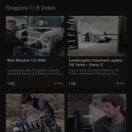
Stagione 1 | 8 Video
Mini Mayfair 1.0 1989
Lamborghini Countach replica
V6 Turbo - Parte 2
La pessima idea di Davide in questa
I lavori sulla Countach Replica V6
puntata è quella di infilare un motore
Turbo continuano fino alla prima
Honda VTEC da 200 cv dentro una
prova in pista, andrà forte come
piccola Mini d'epoca.
l'originale?
57 min
38 min
E8
E7