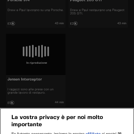
Porsche 914
Peugeot 205 GTI
Drew e Paul lavorano su una Porsche.
Drew e Paul restaurano una Peugeot
205 GTI.
43 min
43 min
E3
E2
In riproduzione
Jensen Interceptor
I ragazzi sono alle prese con un
grande lavoro di restauro.
44 min
E1
La vostra privacy è per noi molto
importante