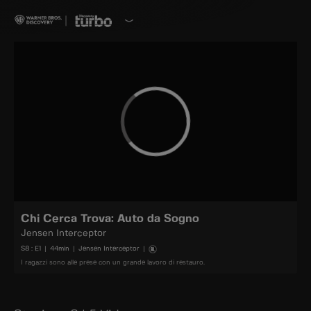
Chi Cerca Trova: Auto da Sogno
Jensen Interceptor
S
8
: E
1
|
44
min
|
Jensen Interceptor
|
I ragazzi sono alle prese con un grande lavoro di restauro.