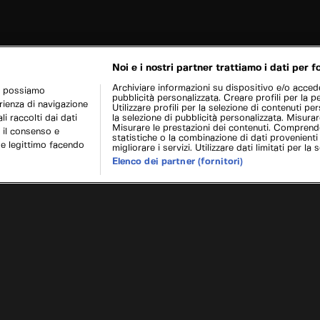
Noi e i nostri partner trattiamo i dati per fo
Archiviare informazioni su dispositivo e/o acceder
r possiamo
pubblicità personalizzata. Creare profili per la p
erienza di navigazione
Utilizzare profili per la selezione di contenuti pers
i raccolti dai dati
la selezione di pubblicità personalizzata. Misurar
Misurare le prestazioni dei contenuti. Comprende
 il consenso e
statistiche o la combinazione di dati provenienti
se legittimo facendo
migliorare i servizi. Utilizzare dati limitati per la 
Elenco dei partner (fornitori)
ezzogiorno di fuoco e il tempo stringe
Camper