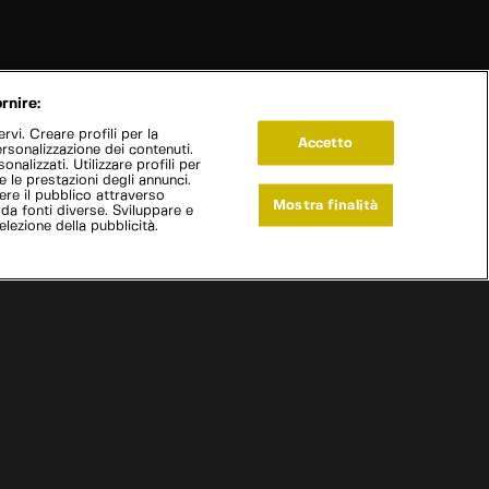
rnire:
vi. Creare profili per la
Accetto
ersonalizzazione dei contenuti.
onalizzati. Utilizzare profili per
e le prestazioni degli annunci.
re il pubblico attraverso
Mostra finalità
 da fonti diverse. Sviluppare e
selezione della pubblicità.
Live Now
 garage: sogni su ruote
|
Mezzogiorno di fuoco e il tempo stringe
|
S
1
:E
7