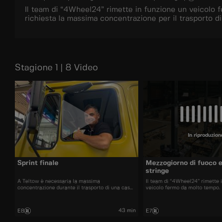
Il team di “4Wheel24” rimette in funzione un veicolo 
richiesta la massima concentrazione per il trasporto di
Stagione 1 | 8 Video
In riproduzion
Sprint finale
Mezzogiorno di fuoco e
stringe
A Teltow è necessaria la massima
Il team di “4Wheel24” rimette 
concentrazione durante il trasporto di una casa
veicolo fermo da molto tempo.
galleggiante.
“Camperwerk” gli apprendisti 
componenti da installare. A Tel
massima concentrazione per il 
43 min
E8
E7
casa galleggiante lunga 16 metr