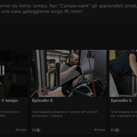
fermo da molto tempo. Nel “Camperwerk” gli apprendisti prod
 una casa galleggiante lunga 16 metri.
e
 il tempo
Episodio 6
Episodio 5
in funzione un
Una squadra prepara un camion per un tour
Una squadra di pr
 Nel
attraverso il Sahara.
per rispettare le
producono nuovi
tow è richiesta la
trasporto di una
44 min
44 min
E6
E5
i.