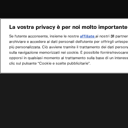
La vostra privacy è per noi molto importante
Se l'utente acconsente, insieme le nostre
affiliate
ai nostri
31
partne
archiviare e accedere ai dati personali dell'utente per offrirgli un'esp
più personalizzata. Ciò avviene tramite il trattamento dei dati personal
sulla navigazione memorizzati nei cookie. È possibile fornire/revocare
opporsi in qualsiasi momento al trattamento sulla base di un interes
clic sul pulsante “Cookie e scelte pubblicitarie”.
/
Programmi
/
Camper garage: sogni su ruote
/
M