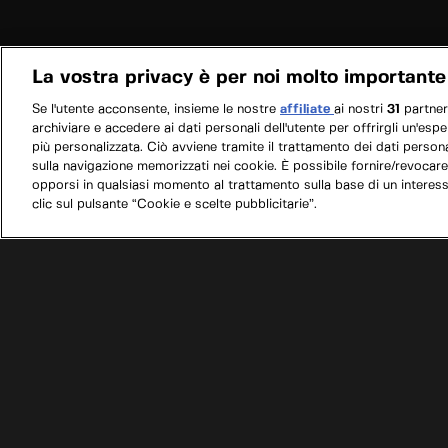
La vostra privacy è per noi molto importante
Se l'utente acconsente, insieme le nostre
affiliate
ai nostri
31
partne
archiviare e accedere ai dati personali dell'utente per offrirgli un'esp
più personalizzata. Ciò avviene tramite il trattamento dei dati personal
sulla navigazione memorizzati nei cookie. È possibile fornire/revocare
opporsi in qualsiasi momento al trattamento sulla base di un interes
clic sul pulsante “Cookie e scelte pubblicitarie”.
/
Programmi
/
Camper garage: sogni su ruote
/
E