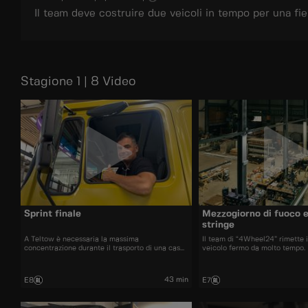
Il team deve costruire due veicoli in tempo per una fie
Stagione 1 | 8 Video
Sprint finale
Mezzogiorno di fuoco e
stringe
A Teltow è necessaria la massima
Il team di “4Wheel24” rimette 
concentrazione durante il trasporto di una casa
veicolo fermo da molto tempo.
galleggiante.
“Camperwerk” gli apprendisti 
componenti da installare. A Tel
massima concentrazione per il 
43 min
E8
E7
casa galleggiante lunga 16 metr