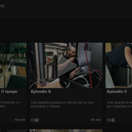
ra.
 il tempo
Episodio 6
Episodio 5
in funzione un
Una squadra prepara un camion per un tour
Una squadra di pr
 Nel
attraverso il Sahara.
per rispettare le
producono nuovi
tow è richiesta la
trasporto di una
44 min
44 min
E6
E5
i.