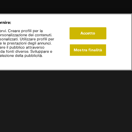
rnire:
vi. Creare profili per la
Accetto
ersonalizzazione dei contenuti.
onalizzati. Utilizzare profili per
e le prestazioni degli annunci.
re il pubblico attraverso
Mostra finalità
 da fonti diverse. Sviluppare e
selezione della pubblicità.
Live Now
 garage: sogni su ruote
|
Episodio 2
|
S
1
:E
2