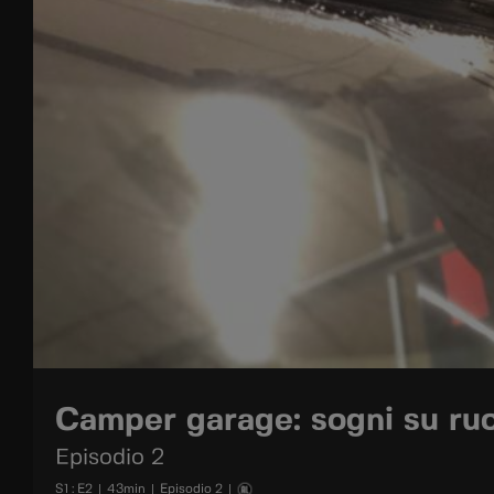
Camper garage: sogni su ru
Episodio 2
S
1
: E
2
|
43
min
|
Episodio 2
|