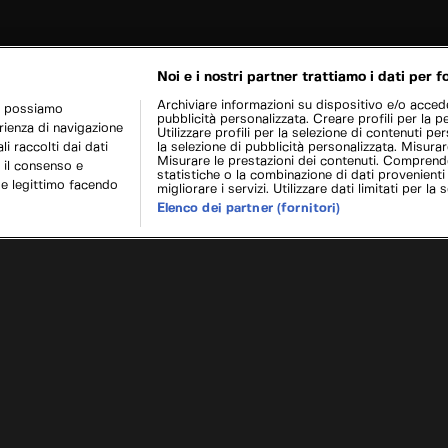
Noi e i nostri partner trattiamo i dati per fo
Archiviare informazioni su dispositivo e/o acceder
r possiamo
pubblicità personalizzata. Creare profili per la p
erienza di navigazione
Utilizzare profili per la selezione di contenuti pers
i raccolti dai dati
la selezione di pubblicità personalizzata. Misurar
Misurare le prestazioni dei contenuti. Comprende
 il consenso e
statistiche o la combinazione di dati provenienti
se legittimo facendo
migliorare i servizi. Utilizzare dati limitati per la 
Elenco dei partner (fornitori)
pisodio 2
Camper