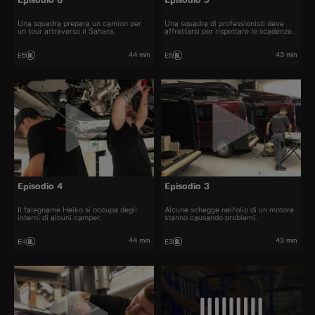
Episodio 6
Episodio 5
Una squadra prepara un camion per
Una squadra di professionisti deve
un tour attraverso il Sahara.
affrettarsi per rispettare le scadenze.
44 min
43 min
E6
E5
Episodio 4
Episodio 3
Il falegname Heiko si occupa degli
Alcune schegge nell'olio di un motore
interni di alcuni camper.
stanno causando problemi.
44 min
43 min
E4
E3