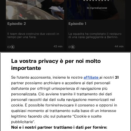
In riproduzione
Episodio 2
Episodio 1
Il team deve costruire due veicoli in
La squadra ha completato il restauro
tempo per una fiera.
di una casa galleggiante a Berlino.
43 min
44 min
E2
E1
La vostra privacy è per noi molto
importante
Se l'utente acconsente, insieme le nostre
affiliate
ai nostri
31
partner possiamo archiviare e accedere ai dati personali
dell'utente per offrirgli un'esperienza di navigazione più
personalizzata. Ciò avviene tramite il trattamento dei dati
personali raccolti dai dati sulla navigazione memorizzati nei
cookie. È possibile fornire/revocare il consenso e opporsi in
qualsiasi momento al trattamento sulla base di un interesse
legittimo facendo clic sul pulsante “Cookie e scelte
pubblicitarie”.
Noi e i nostri partner trattiamo i dati per fornire: