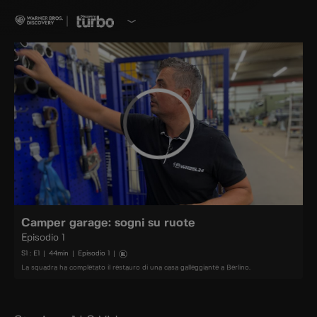
Camper garage: sogni su ruote
Episodio 1
S
1
: E
1
|
44
min
|
Episodio 1
|
La squadra ha completato il restauro di una casa galleggiante a Berlino.