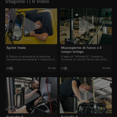
Stagione 1 | 8 Video
Sprint finale
Mezzogiorno di fuoco e il
tempo stringe
A Teltow è necessaria la massima
Il team di “4Wheel24” rimette in
concentrazione durante il trasporto di
funzione un veicolo fermo da molto
una casa galleggiante.
tempo. Nel “Camperwerk” gli
apprendisti producono nuovi
componenti da installare. A Teltow è
43 min
44 min
E8
E7
richiesta la massima concentrazione
per il trasporto di una casa
galleggiante lunga 16 metri.