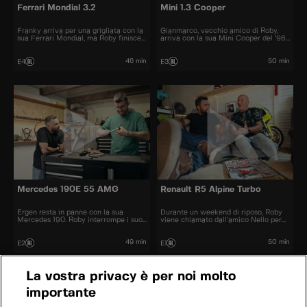
Ferrari Mondial 3.2
Mini 1.3 Cooper
Franky arriva per una grigliata con la
Gianmarco, vecchio amico di Roby,
sua Ferrari Mondial, ma Roby finisce
arriva con la sua Mini Cooper del ’96
a indagare su uno strano rumore di
in cerca di aiuto per un guasto al
marmitta.
motore.
46 min
50 min
E4
E3
Mercedes 190E 55 AMG
Renault R5 Alpine Turbo
Ergen resta in panne con la sua
Durante un weekend di riposo, Roby
Mercedes 190. Roby interrompe i suoi
viene chiamato dall’amico Nello per
piani per soccorrerlo e rimetterla in
risolvere un problema sulla sua
moto.
Renault R5 Turbo.
49 min
50 min
E2
E1
La vostra privacy è per noi molto
importante