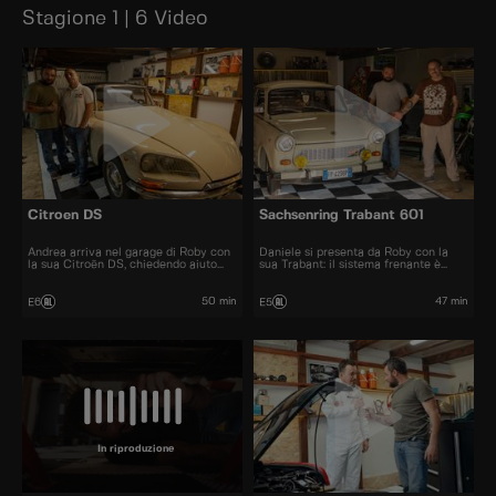
Stagione 1 | 6 Video
Citroen DS
Sachsenring Trabant 601
Andrea arriva nel garage di Roby con
Daniele si presenta da Roby con la
la sua Citroën DS, chiedendo aiuto
sua Trabant: il sistema frenante è
per un problema al carburatore della
danneggiato e solo lui può rimetterla
storica francese.
in sesto.
50 min
47 min
E6
E5
In riproduzione