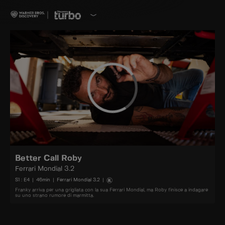
Better Call Roby
Ferrari Mondial 3.2
S
1
: E
4
|
46
min
|
Ferrari Mondial 3.2
|
Franky arriva per una grigliata con la sua Ferrari Mondial, ma Roby finisce a indagare
su uno strano rumore di marmitta.