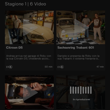
Stagione 1 | 6 Video
Citroen DS
Sachsenring Trabant 601
Andrea arriva nel garage di Roby con
Daniele si presenta da Roby con la
la sua Citroën DS, chiedendo aiuto
sua Trabant: il sistema frenante è
per un problema al carburatore della
danneggiato e solo lui può rimetterla
storica francese.
in sesto.
50 min
47 min
E6
E5
In riproduzione