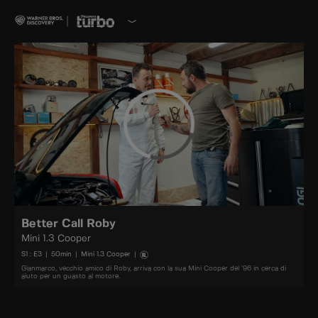
Better Call Roby
Mini 1.3 Cooper
S
1
: E
3
|
50
min
|
Mini 1.3 Cooper
|
Gianmarco, vecchio amico di Roby, arriva con la sua Mini Cooper del ’96 in cerca di
aiuto per un guasto al motore.