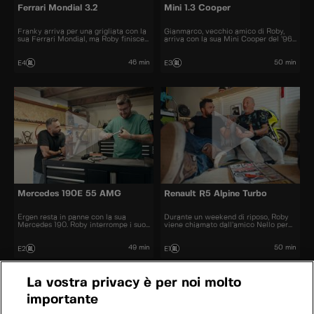
Ferrari Mondial 3.2
Mini 1.3 Cooper
Franky arriva per una grigliata con la
Gianmarco, vecchio amico di Roby,
sua Ferrari Mondial, ma Roby finisce
arriva con la sua Mini Cooper del ’96
a indagare su uno strano rumore di
in cerca di aiuto per un guasto al
marmitta.
motore.
46 min
50 min
E4
E3
Mercedes 190E 55 AMG
Renault R5 Alpine Turbo
Ergen resta in panne con la sua
Durante un weekend di riposo, Roby
Mercedes 190. Roby interrompe i suoi
viene chiamato dall’amico Nello per
piani per soccorrerlo e rimetterla in
risolvere un problema sulla sua
moto.
Renault R5 Turbo.
49 min
50 min
E2
E1
La vostra privacy è per noi molto
importante