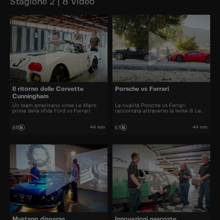
Stagione 2 | 8 Video
Il ritorno delle Corvette
Porsche vs Ferrari
Cunningham
Un team americano vinse Le Mans
La rivalità Porsche vs Ferrari
prima della sfida Ford vs Ferrari.
raccontata attraverso la lente di Le
Mans.
44 min
44 min
E8
E7
Mustang disperse
Innovazioni nascoste