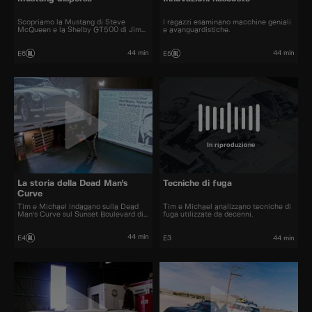
Scopriamo la Mustang di Steve
I ragazzi esaminano macchine geniali
McQueen e la Shelby GT500 di Jim
e avanguardistiche.
Morrison.
44 min
44 min
E6
E5
In riproduzione
La storia della Dead Man's
Tecniche di fuga
Curve
Tim e Michael indagano sulla Dead
Tim e Michael analizzano tecniche di
Man's Curve sul Sunset Boulevard di
fuga utilizzate da decenni.
LA.
44 min
E4
E3
44 min