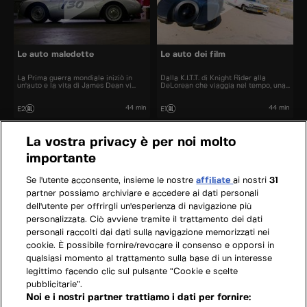
Le auto maledette
Le auto dei film
La Prima guerra mondiale iniziò in
Dalla K.I.T.T. di Knight Rider alla
un'auto e la vita di James Dean vi
DeLorean che viaggia nel tempo, una
trovò la fine. Secondo la leggenda, le
schiera epica di auto classiche del
auto coinvolte in queste tragedie
cinema viene messa a dura prova in
sarebbero “maledette” e
un viaggio su strada da Los Angeles a
44 min
44 min
E2
E1
continuerebbero a causare sventure
Las Vegas.
anche a distanza di anni da quei
terribili eventi.
La vostra privacy è per noi molto
importante
Se l'utente acconsente, insieme le nostre
affiliate
ai nostri
31
partner possiamo archiviare e accedere ai dati personali
dell'utente per offrirgli un'esperienza di navigazione più
personalizzata. Ciò avviene tramite il trattamento dei dati
personali raccolti dai dati sulla navigazione memorizzati nei
cookie. È possibile fornire/revocare il consenso e opporsi in
qualsiasi momento al trattamento sulla base di un interesse
legittimo facendo clic sul pulsante “Cookie e scelte
pubblicitarie”.
Noi e i nostri partner trattiamo i dati per fornire: