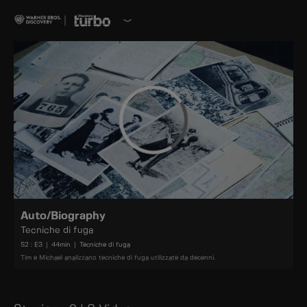
Auto/Biography
Tecniche di fuga
S
2
: E
3
|
44
min
|
Tecniche di fuga
Tim e Michael analizzano tecniche di fuga utilizzate da decenni.