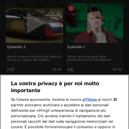
Episodio 2
Episodio 1
Nicolò mostra le curiosità del marchio
Nicolò racconta della casa
Ferrari e i segreti del modello
automobilistica di Sua Maestà.
Portofino.
50 min
50 min
E2
E1
La vostra privacy è per noi molto
importante
Se l'utente acconsente, insieme le nostre
affiliate
ai nostri
31
partner possiamo archiviare e accedere ai dati personali
dell'utente per offrirgli un'esperienza di navigazione più
personalizzata. Ciò avviene tramite il trattamento dei dati
personali raccolti dai dati sulla navigazione memorizzati nei
cookie. È possibile fornire/revocare il consenso e opporsi in