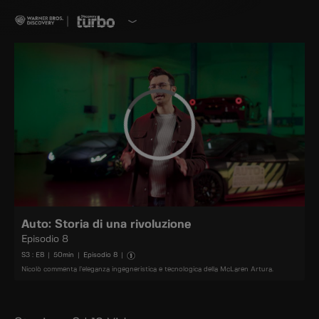
Auto: Storia di una rivoluzione
Episodio 8
S
3
: E
8
|
50
min
|
Episodio 8
|
Nicolò commenta l’eleganza ingegneristica e tecnologica della McLaren Artura.