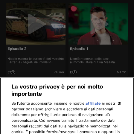
Episodio 2
Episodio 1
Nicolò mostra le curiosità del marchio
Nicolò racconta della casa
Ferrari e i segreti del modello
automobilistica di Sua Maestà.
Portofino.
50 min
50 min
E2
E1
La vostra privacy è per noi molto
importante
Se l'utente acconsente, insieme le nostre
affiliate
ai nostri
31
partner possiamo archiviare e accedere ai dati personali
dell'utente per offrirgli un'esperienza di navigazione più
personalizzata. Ciò avviene tramite il trattamento dei dati
personali raccolti dai dati sulla navigazione memorizzati nei
cookie. È possibile fornire/revocare il consenso e opporsi in