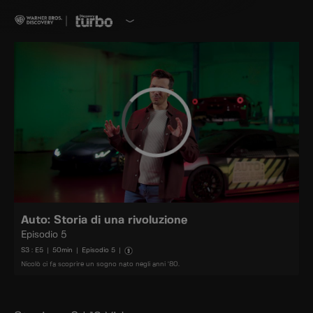
Auto: Storia di una rivoluzione
Episodio 5
S
3
: E
5
|
50
min
|
Episodio 5
|
Nicolò ci fa scoprire un sogno nato negli anni ‘80.