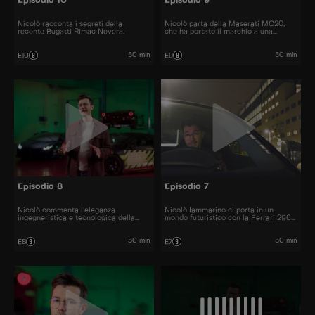
Episodio 10
Episodio 9
Nicolò racconta i segreti della
Nicolò parta della Maserati MC20,
recente Bugatti Rimac Nevera.
che ha portato il marchio a una
crescita delle vendite.
50 min
50 min
E10
E9
Episodio 8
Episodio 7
Nicolò commenta l’eleganza
Nicolò Iammarino ci porta in un
ingegneristica e tecnologica della
mondo futuristico con la Ferrari 296
McLaren Artura.
GTB.
50 min
50 min
E8
E7