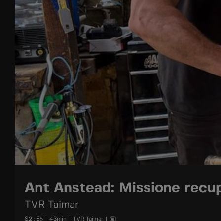
Ant Anstead: Missione recu
TVR Taimar
S
2
: E
5
|
43
min
|
TVR Taimar
|