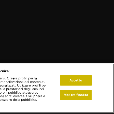
rnire:
vi. Creare profili per la
Accetto
ersonalizzazione dei contenuti.
onalizzati. Utilizzare profili per
e le prestazioni degli annunci.
re il pubblico attraverso
Mostra finalità
 da fonti diverse. Sviluppare e
selezione della pubblicità.
Live Now