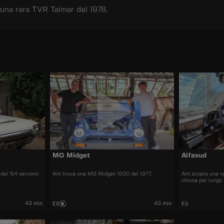
 una rara TVR Taimar del 1978.
MG Midget
Alfasud
del '64 servono
Ant trova una MG Midget 1500 del 1977.
Ant scopre una ra
chiusa per lungo
43 min
43 min
E6
E5