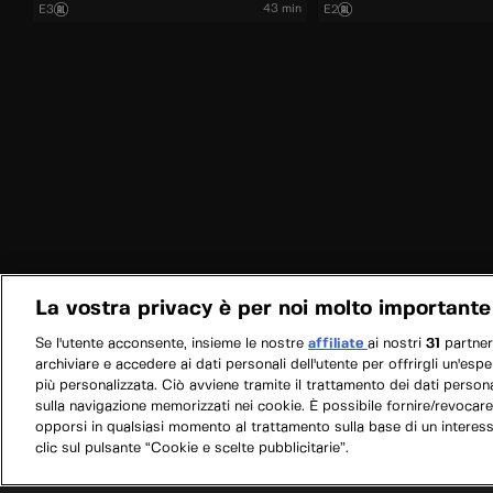
43 min
E3
E2
La vostra privacy è per noi molto importante
Se l'utente acconsente, insieme le nostre
affiliate
ai nostri
31
partne
archiviare e accedere ai dati personali dell'utente per offrirgli un'esp
più personalizzata. Ciò avviene tramite il trattamento dei dati personal
sulla navigazione memorizzati nei cookie. È possibile fornire/revocare
opporsi in qualsiasi momento al trattamento sulla base di un interes
clic sul pulsante “Cookie e scelte pubblicitarie”.