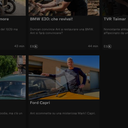
amore
BMW E30: che revival!
TVR Taimar
7 del 1929 ma
Duncan convince Ant a restaurare una BMW.
Nonostante abbia
Ant si farà convincere?
affascinato da u
43 min
44 min
E6
E5
Ford Capri
oodie, ma c'è un
Ant scommette su una misteriosa Mark1 Capri.