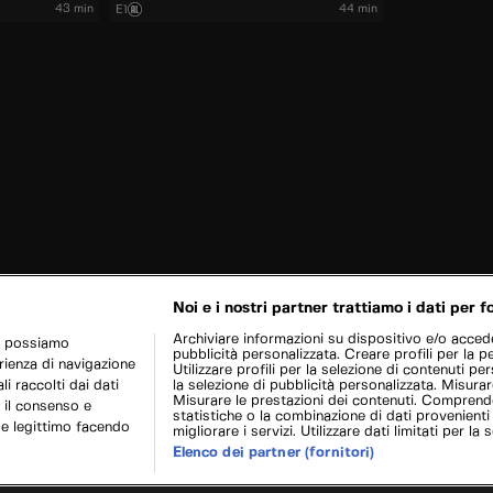
43 min
44 min
E1
Noi e i nostri partner trattiamo i dati per fo
Archiviare informazioni su dispositivo e/o acceder
r possiamo
pubblicità personalizzata. Creare profili per la p
erienza di navigazione
Utilizzare profili per la selezione di contenuti pers
i raccolti dai dati
la selezione di pubblicità personalizzata. Misurar
Misurare le prestazioni dei contenuti. Comprende
 il consenso e
statistiche o la combinazione di dati provenienti
se legittimo facendo
migliorare i servizi. Utilizzare dati limitati per la 
Elenco dei partner (fornitori)