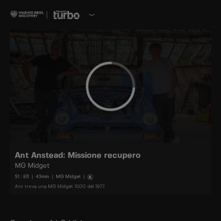
Ant Anstead: Missione recupero
MG Midget
S
1
: E
6
|
43
min
|
MG Midget
|
Ant trova una MG Midget 1500 del 1977.