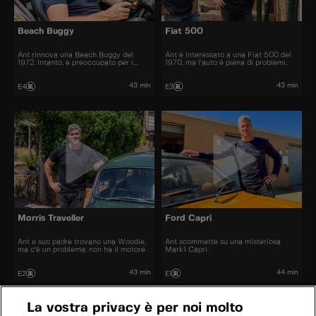
Beach Buggy
Fiat 500
Ant rinnova una Beach Buggy del
Ant è interessato a una Fiat 500 del
1972. Intanto, è preoccupato per i
1970, ma l'auto è piena di problemi.
lavori del casolare.
43 min
43 min
E4
E3
Morris Traveller
Ford Capri
Ant e suo padre trovano una Woodie,
Ant scommette su una misteriosa
ma c'è un problema: non ha il motore
Mark1 Capri.
43 min
44 min
E2
E1
La vostra privacy è per noi molto