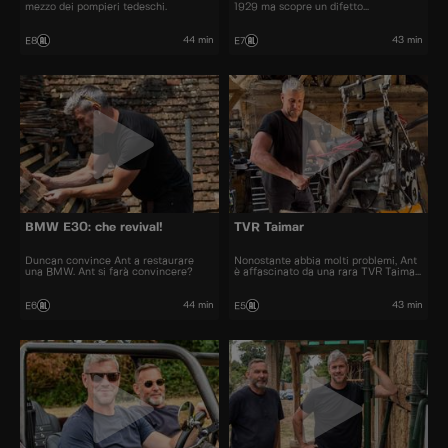
mezzo dei pompieri tedeschi.
1929 ma scopre un difetto
inaspettato.
44 min
43 min
E8
E7
BMW E30: che revival!
TVR Taimar
Duncan convince Ant a restaurare
Nonostante abbia molti problemi, Ant
una BMW. Ant si farà convincere?
è affascinato da una rara TVR Taimar
del 1978.
44 min
43 min
E6
E5