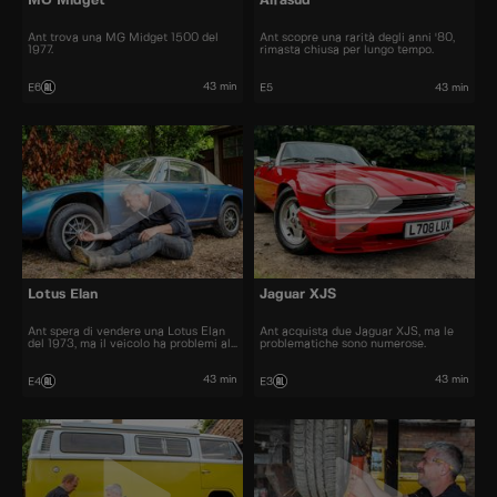
MG Midget
Alfasud
Ant trova una MG Midget 1500 del
Ant scopre una rarità degli anni '80,
1977.
rimasta chiusa per lungo tempo.
43 min
E6
E5
43 min
Lotus Elan
Jaguar XJS
Ant spera di vendere una Lotus Elan
Ant acquista due Jaguar XJS, ma le
del 1973, ma il veicolo ha problemi al
problematiche sono numerose.
motore.
43 min
43 min
E4
E3