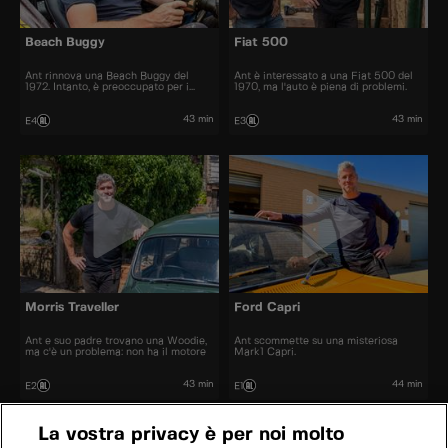
Beach Buggy
Fiat 500
Ant rinnova una Beach Buggy del
Ant è interessato a una Fiat 500 del
1972. Intanto, è preoccupato per i
1970, ma l'auto è piena di problemi.
lavori del casolare.
43 min
43 min
E4
E3
Morris Traveller
Ford Capri
Ant e suo padre trovano una Woodie,
Ant scommette su una misteriosa
ma c'è un problema: non ha il motore
Mark1 Capri.
43 min
44 min
E2
E1
La vostra privacy è per noi molto