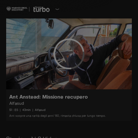
Ant Anstead: Missione recupero
Alfasud
S
1
: E
5
|
43
min
|
Alfasud
Ant scopre una rarità degli anni '80, rimasta chiusa per lungo tempo.