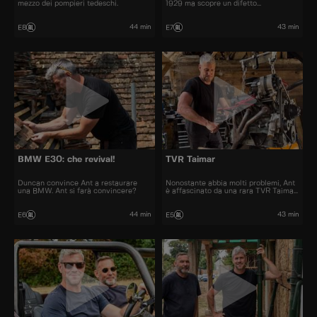
mezzo dei pompieri tedeschi.
1929 ma scopre un difetto
inaspettato.
44 min
43 min
E8
E7
BMW E30: che revival!
TVR Taimar
Duncan convince Ant a restaurare
Nonostante abbia molti problemi, Ant
una BMW. Ant si farà convincere?
è affascinato da una rara TVR Taimar
del 1978.
44 min
43 min
E6
E5