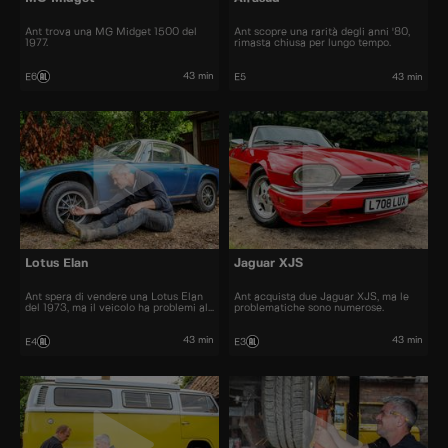
Ant trova una MG Midget 1500 del
Ant scopre una rarità degli anni '80,
1977.
rimasta chiusa per lungo tempo.
43 min
E6
E5
43 min
Lotus Elan
Jaguar XJS
Ant spera di vendere una Lotus Elan
Ant acquista due Jaguar XJS, ma le
del 1973, ma il veicolo ha problemi al
problematiche sono numerose.
motore.
43 min
43 min
E4
E3