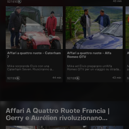
43 min
S27
:
E10
Affari a quattro ruote - Caterham
Affari a quattro ruote - Alfa
A
7
Romeo GTV
Mike sorprende Elvis con una
Mike ed Elvis preparano un'Alfa
M
Caterham Seven. Riusciranno a
Romeo GTV per un viaggio su strada
a
renderla pronta per correre in tempo?
in Italia.
44 min
43 min
S27
:
E9
S27
:
E8
S
Affari A Quattro Ruote Francia |
Gerry e Aurélien rivoluzionano
vecchie auto acquistate a prezzi