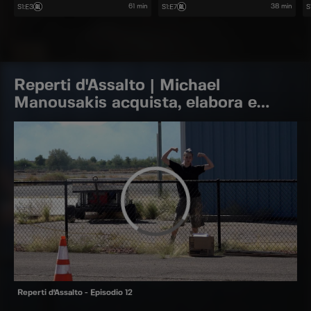
sta per essere completato e il
l'originale?
c
61 min
38 min
S1
:
E3
S1
:
E7
S
risultato lascerà a bocca aperta.
m
Reperti d'Assalto | Michael
Manousakis acquista, elabora e
rivende veicoli di vario genere
Reperti d'Assalto - Episodio 12