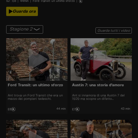
S
2
: E
8
|
44
min
|
Ford Transit: un ultimo sforzo
|
Guarda ora
Stagione 2
Guarda tutti i video
Ford Transit: un ultimo sforzo
Austin 7: una storia d'amore
Ant trova un Ford Transit che era un
Ant si innamora di una Austin 7 del
mezzo dei pompieri tedeschi.
1929 ma scopre un difetto
inaspettato.
44 min
43 min
E8
E7