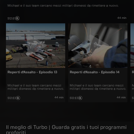
Michael e il suo team cercano mezzi militari dismessi da rimettere a nuovo.
44 min
S12
:
E1
Reperti d'Assalto - Episodio 13
Reperti d'Assalto - Episodio 14
R
Michael e il suo team cercano mezzi
Michael e il suo team cercano mezzi
M
militari dismessi da rimettere a nuovo.
militari dismessi da rimettere a nuovo.
m
44 min
44 min
S12
:
E2
S12
:
E3
S
Il meglio di Turbo | Guarda gratis i tuoi programmi
preferiti