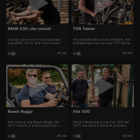
BMW E30: che revival!
TVR Taimar
Duncan convince Ant a restaurare
Nonostante abbia molti problemi, Ant
una BMW. Ant si farà convincere?
è affascinato da una rara TVR Taimar
del 1978.
44 min
43 min
E6
E5
Beach Buggy
Fiat 500
Ant rinnova una Beach Buggy del
Ant è interessato a una Fiat 500 del
1972. Intanto, è preoccupato per i
1970, ma l'auto è piena di problemi.
lavori del casolare.
43 min
43 min
E4
E3