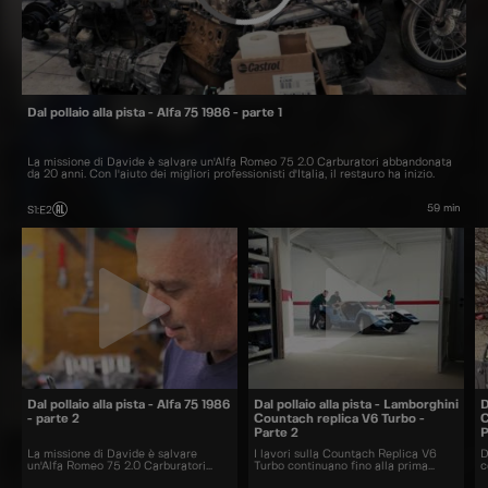
Dal pollaio alla pista - Alfa 75 1986 - parte 1
La missione di Davide è salvare un'Alfa Romeo 75 2.0 Carburatori abbandonata
da 20 anni. Con l'aiuto dei migliori professionisti d'Italia, il restauro ha inizio.
59 min
S1
:
E2
Dal pollaio alla pista - Alfa 75 1986
Dal pollaio alla pista - Lamborghini
D
- parte 2
Countach replica V6 Turbo -
C
Parte 2
P
La missione di Davide è salvare
I lavori sulla Countach Replica V6
D
un'Alfa Romeo 75 2.0 Carburatori
Turbo continuano fino alla prima
c
abbandonata da 20 anni. Il restauro
prova in pista, andrà forte come
L