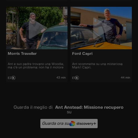
Morris Traveller
Ford Capri
Ant e suo padre trovano una Woodie,
Ant scommette su una misteriosa
ma c'è un problema: non ha il motore
Mark1 Capri.
43 min
44 min
E2
E1
Guarda il meglio di
Ant Anstead: Missione recupero
su
Guarda ora su