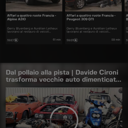
Affari a quattro ruote Francia -
Affari a quattro ruote Francia -
A
Alpine A310
Peugeot 309 GTI
Gerry Blyenberg e Aurélien Letheux
Gerry Blyenberg e Aurélien Letheux
G
lavorano al restauro di veicoli
lavorano al restauro di veicoli
l
d’epoca.
d’epoca.
d
61 min
59 min
S9
:
E7
S9
:
E6
S
Dal pollaio alla pista | Davide Cironi
trasforma vecchie auto dimenticate
e le riporta in pista