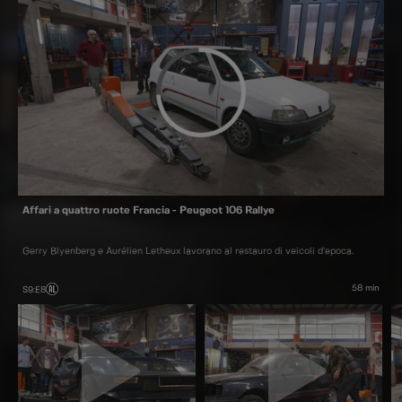
stracciati
Affari a quattro ruote Francia - Peugeot 106 Rallye
Gerry Blyenberg e Aurélien Letheux lavorano al restauro di veicoli d’epoca.
58 min
S9
:
E8