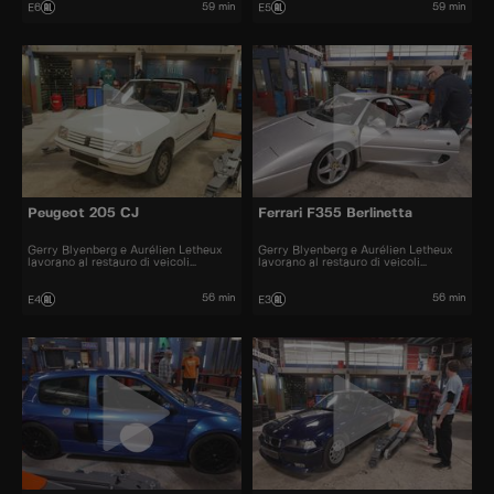
59 min
59 min
E6
E5
Peugeot 205 CJ
Ferrari F355 Berlinetta
Gerry Blyenberg e Aurélien Letheux
Gerry Blyenberg e Aurélien Letheux
lavorano al restauro di veicoli
lavorano al restauro di veicoli
d’epoca.
d’epoca.
56 min
56 min
E4
E3