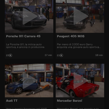
Porsche 911 Carrera 4S
Peugeot 405 Mi16
La Porsche 911, la mitica auto
Per meno di 2.000 euro Gerry
sportiva, è ancora in produzione.
acquista una giovane auto sportiva
degli anni '90.
57 min
58 min
E6
E5
Audi TT
Marcadier Barzoï
Vero e proprio fenomeno nel 1998,
Marcadier Barzoï, una piccola auto