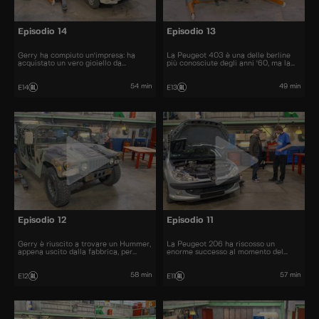
Episodio 14
Episodio 13
Gerry ha compiuto un'impresa: ha
La Peugeot 403 è una delle berline
acquistato un vero gioiello da
più conosciute degli anni '60, ma la
collezione: La Citroën Visa Chrono
sua cugina cabriolet non fa eccezione.
54 min
49 min
E14
E13
Episodio 12
Episodio 11
Gerry è riuscito a trovare un Hummer,
La Peugeot 206 ha riscosso un
appena uscito dalla fabbrica, per
enorme successo al momento del
22.000 euro.
lancio. Furono venduti più di 10
milioni di esemplari.
58 min
57 min
E12
E11