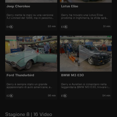
Jeep Cherokee
Lotus Elise
Gerry mette le mani su una versione
Gerry ha trovato una Lotus Elise
XJ Limited del 1988, ma in pessimo
prodotta in Inghilterra, la sfida sarà
stato, una vera sfida per Aurelien.
quella di spostare il volante a sinistra
53 min
51 min
E4
E3
Ford Thunderbird
BMW M3 E30
Gerry è sempre stato un grande
Gerry e Aurelien si cimentano nella
appassionato di auto americane, e
leggendaria BMW M3 E30, trovare i
porta in officina una Ford Thunderbird
pezzi e rimanere fedeli all'originale
del 1962
sarà una sfida
56 min
54 min
E2
E1
Stagione 8 | 16 Video