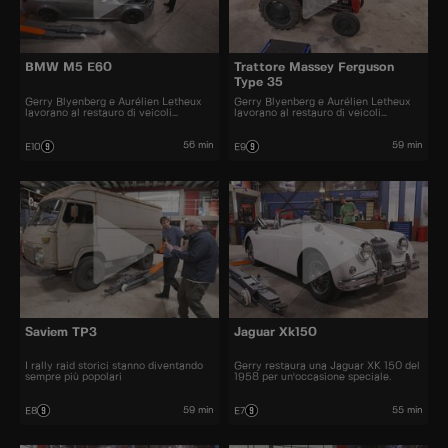
BMW M5 E60
Trattore Massey Ferguson
Type 35
Gerry Blyenberg e Aurélien Letheux
Gerry Blyenberg e Aurélien Letheux
lavorano al restauro di veicoli
lavorano al restauro di veicoli
d'epoca.
d’epoca.
56 min
59 min
E10
E9
Saviem TP3
Jaguar Xk150
I rally raid storici stanno diventando
Gerry restaura una Jaguar XK 150 del
sempre più popolari
1958 per un'occasione speciale.
59 min
55 min
E8
E7