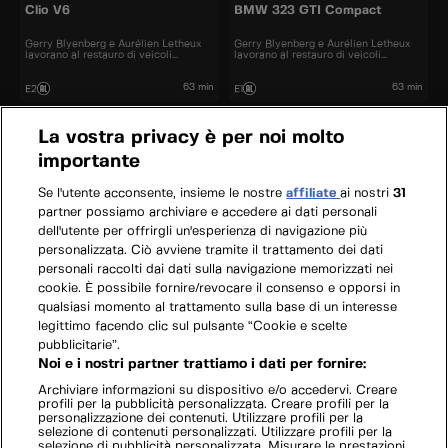
Clio V6
BMW 323 GTI Compact
Gerry Blyenberg e Aurélien Letheux
Gerry Blyenberg e Aurélien Letheux
lavorano al restauro di veicoli
lavorano al restauro di veicoli
d’epoca.
d’epoca.
63 min
63 min
E2
E1
La vostra privacy è per noi molto
importante
Se l'utente acconsente, insieme le nostre
affiliate
ai nostri
31
partner possiamo archiviare e accedere ai dati personali
dell'utente per offrirgli un'esperienza di navigazione più
personalizzata. Ciò avviene tramite il trattamento dei dati
personali raccolti dai dati sulla navigazione memorizzati nei
cookie. È possibile fornire/revocare il consenso e opporsi in
qualsiasi momento al trattamento sulla base di un interesse
legittimo facendo clic sul pulsante “Cookie e scelte
pubblicitarie”.
Noi e i nostri partner trattiamo i dati per fornire:
Archiviare informazioni su dispositivo e/o accedervi. Creare
profili per la pubblicità personalizzata. Creare profili per la
personalizzazione dei contenuti. Utilizzare profili per la
selezione di contenuti personalizzati. Utilizzare profili per la
selezione di pubblicità personalizzata. Misurare le prestazioni