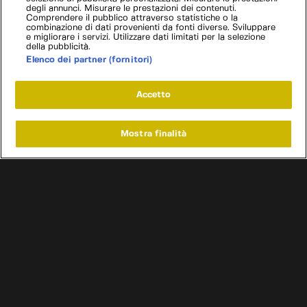
degli annunci. Misurare le prestazioni dei contenuti.
Comprendere il pubblico attraverso statistiche o la
combinazione di dati provenienti da fonti diverse. Sviluppare
e migliorare i servizi. Utilizzare dati limitati per la selezione
della pubblicità.
Elenco dei partner (fornitori)
Accetto
Mostra finalità
Home
Programmi
Live
Cerca
Menu
/
Programmi
/
Affari a quattro ruote Francia
/
Peugeot 309 GTI
Condizioni d'uso
Informativa privacy
Cookie e scelte pubblicitarie
Problemi di ricezione?