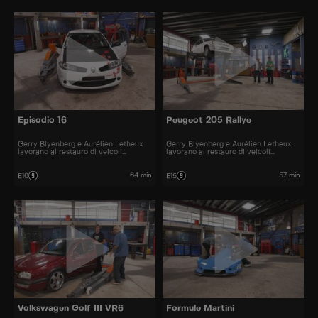
Episodio 16
Peugeot 205 Rallye
Gerry Blyenberg e Aurélien Letheux
Gerry Blyenberg e Aurélien Letheux
lavorano al restauro di veicoli
lavorano al restauro di veicoli
d’epoca.
d’epoca.
64 min
57 min
E16
E15
Volkswagen Golf III VR6
Formule Martini