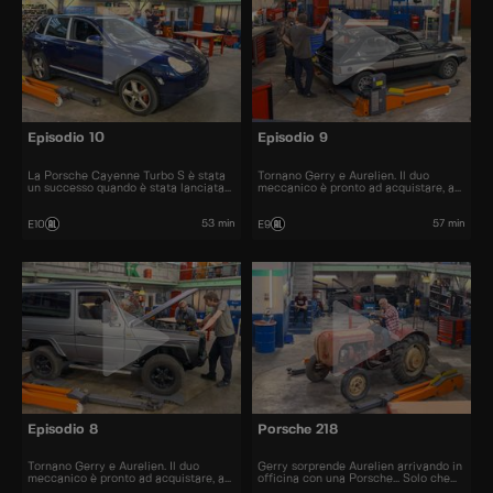
Episodio 10
Episodio 9
La Porsche Cayenne Turbo S è stata
Tornano Gerry e Aurelien. Il duo
un successo quando è stata lanciata
meccanico è pronto ad acquistare, a
nel 2006. All'epoca il prezzo era di
restaurare e a rivendere al miglior
120.000 euro.
prezzo automobili iconiche e
bellissime.
53 min
57 min
E10
E9
Episodio 8
Porsche 218
Tornano Gerry e Aurelien. Il duo
Gerry sorprende Aurelien arrivando in
meccanico è pronto ad acquistare, a
officina con una Porsche... Solo che
restaurare e a rivendere al miglior
questa volta si tratta di un trattore!