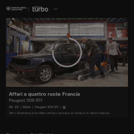
Affari a quattro ruote Francia
Peugeot 309 GTI
S
9
: E
6
|
59
min
|
Peugeot 309 GTI
|
Gerry Blyenberg e Aurélien Letheux lavorano al restauro di veicoli d’epoca.