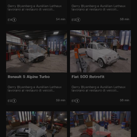
Gerry Blyenberg e Aurélien Letheux
Gerry Blyenberg e Aurélien Letheux
lavorano al restauro di veicoli
lavorano al restauro di veicoli
d’epoca.
d’epoca.
54 min
58 min
E14
E13
Renault 5 Alpine Turbo
Fiat 500 Retrofit
Gerry Blyenberg e Aurélien Letheux
Gerry Blyenberg e Aurélien Letheux
lavorano al restauro di veicoli
lavorano al restauro di veicoli
d’epoca.
d'epoca.
59 min
56 min
E12
E11