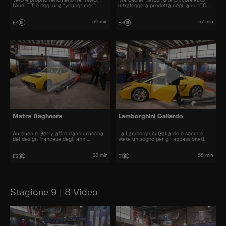
l'Audi TT è oggi una “youngtimer”.
ultraleggera prodotta negli anni '60 e
'70.
56 min
57 min
E4
E3
Matra Bagheera
Lamborghini Gallardo
Aurélien e Gerry affrontano un'icona
La Lamborghini Gallardo è sempre
del design francese degli anni
stata un sogno per gli appassionati.
Settanta.
58 min
55 min
E2
E1
Stagione 9 | 8 Video