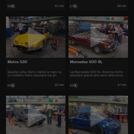
prezzo automobili iconiche e
bellissime.
54 min
58 min
E8
E7
Matra 530
Mercedes 500 SL
Questa volta, Gerry mette le mani su
La Mercedes 500 SL divenne molto
un modello meno popolare tra gli
popolare grazie alla serie televisiva
appassionati di auto, una Matra 530.
"Dallas" e fu una delle cabriolet più
graziose degli anni '70 e '80
53 min
57 min
E6
E5