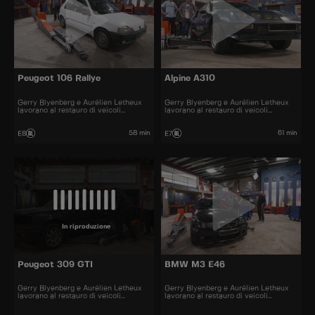
Peugeot 106 Rallye
Alpine A310
Gerry Blyenberg e Aurélien Letheux
Gerry Blyenberg e Aurélien Letheux
lavorano al restauro di veicoli
lavorano al restauro di veicoli
d’epoca.
d’epoca.
58 min
61 min
E8
E7
In riproduzione
Peugeot 309 GTI
BMW M3 E46
Gerry Blyenberg e Aurélien Letheux
Gerry Blyenberg e Aurélien Letheux
lavorano al restauro di veicoli
lavorano al restauro di veicoli
d’epoca.
d’epoca.