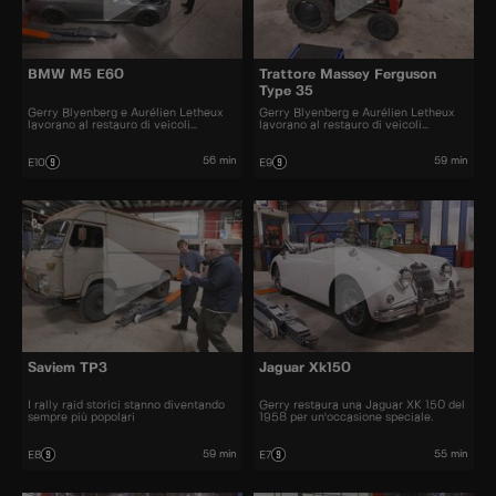
BMW M5 E60
Trattore Massey Ferguson
Type 35
Gerry Blyenberg e Aurélien Letheux
Gerry Blyenberg e Aurélien Letheux
lavorano al restauro di veicoli
lavorano al restauro di veicoli
d'epoca.
d’epoca.
56 min
59 min
E10
E9
Saviem TP3
Jaguar Xk150
I rally raid storici stanno diventando
Gerry restaura una Jaguar XK 150 del
sempre più popolari
1958 per un'occasione speciale.
59 min
55 min
E8
E7