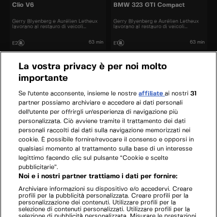
Clio V6
BMW 323 GTI Compact
Gerry Blyenberg e Aurélien Letheux
Gerry Blyenberg e Aurélien Letheux
lavorano al restauro di veicoli
lavorano al restauro di veicoli
d’epoca.
d’epoca.
63 min
63 min
E2
E1
La vostra privacy è per noi molto
importante
Se l'utente acconsente, insieme le nostre
affiliate
ai nostri
31
partner possiamo archiviare e accedere ai dati personali
dell'utente per offrirgli un'esperienza di navigazione più
personalizzata. Ciò avviene tramite il trattamento dei dati
personali raccolti dai dati sulla navigazione memorizzati nei
cookie. È possibile fornire/revocare il consenso e opporsi in
qualsiasi momento al trattamento sulla base di un interesse
legittimo facendo clic sul pulsante “Cookie e scelte
pubblicitarie”.
Noi e i nostri partner trattiamo i dati per fornire:
Archiviare informazioni su dispositivo e/o accedervi. Creare
profili per la pubblicità personalizzata. Creare profili per la
personalizzazione dei contenuti. Utilizzare profili per la
selezione di contenuti personalizzati. Utilizzare profili per la
selezione di pubblicità personalizzata. Misurare le prestazioni