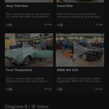
Jeep Cherokee
Lotus Elise
Gerry mette le mani su una versione
Gerry ha trovato una Lotus Elise
XJ Limited del 1988, ma in pessimo
prodotta in Inghilterra, la sfida sarà
stato, una vera sfida per Aurelien.
quella di spostare il volante a sinistra
53 min
51 min
E4
E3
Ford Thunderbird
BMW M3 E30
Gerry è sempre stato un grande
Gerry e Aurelien si cimentano nella
appassionato di auto americane, e
leggendaria BMW M3 E30, trovare i
porta in officina una Ford Thunderbird
pezzi e rimanere fedeli all'originale
del 1962
sarà una sfida
56 min
54 min
E2
E1
Stagione 8 | 16 Video