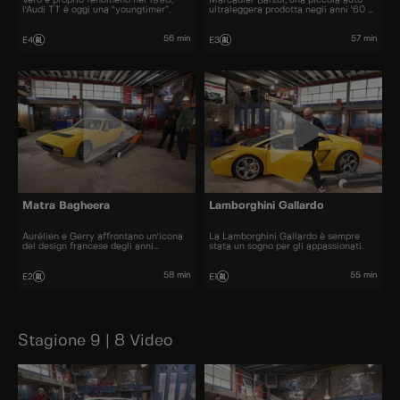
l'Audi TT è oggi una “youngtimer”.
ultraleggera prodotta negli anni '60 e
'70.
56 min
57 min
E4
E3
Matra Bagheera
Lamborghini Gallardo
Aurélien e Gerry affrontano un'icona
La Lamborghini Gallardo è sempre
del design francese degli anni
stata un sogno per gli appassionati.
Settanta.
58 min
55 min
E2
E1
Stagione 9 | 8 Video