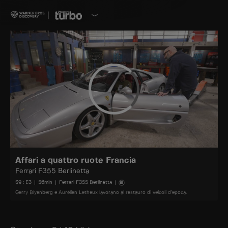
Affari a quattro ruote Francia
Ferrari F355 Berlinetta
S
9
: E
3
|
56
min
|
Ferrari F355 Berlinetta
|
Gerry Blyenberg e Aurélien Letheux lavorano al restauro di veicoli d’epoca.