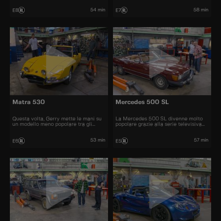
prezzo automobili iconiche e
bellissime.
54 min
58 min
E8
E7
Matra 530
Mercedes 500 SL
Questa volta, Gerry mette le mani su
La Mercedes 500 SL divenne molto
un modello meno popolare tra gli
popolare grazie alla serie televisiva
appassionati di auto, una Matra 530.
"Dallas" e fu una delle cabriolet più
graziose degli anni '70 e '80
53 min
57 min
E6
E5