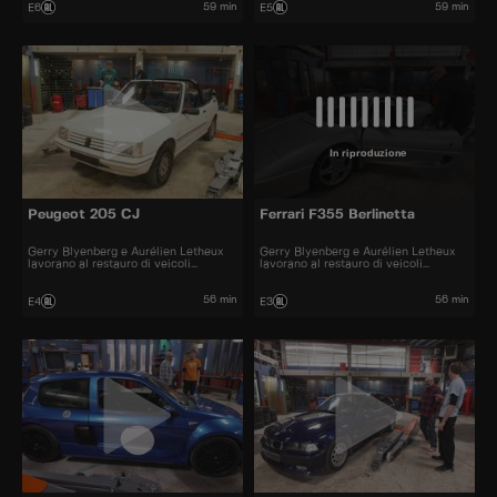
59 min
59 min
E6
E5
In riproduzione
Peugeot 205 CJ
Ferrari F355 Berlinetta
Gerry Blyenberg e Aurélien Letheux
Gerry Blyenberg e Aurélien Letheux
lavorano al restauro di veicoli
lavorano al restauro di veicoli
d’epoca.
d’epoca.
56 min
56 min
E4
E3