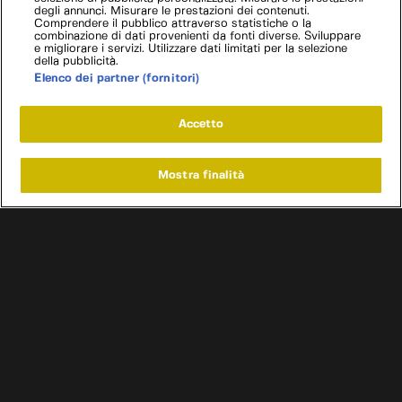
degli annunci. Misurare le prestazioni dei contenuti.
Comprendere il pubblico attraverso statistiche o la
combinazione di dati provenienti da fonti diverse. Sviluppare
e migliorare i servizi. Utilizzare dati limitati per la selezione
della pubblicità.
Elenco dei partner (fornitori)
Accetto
Mostra finalità
Home
Programmi
Live
Cerca
Menu
/
Programmi
/
Affari a quattro ruote Francia
/
Ferrari F355 Berlinetta
Condizioni d'uso
Informativa privacy
Cookie e scelte pubblicitarie
Problemi di ricezione?