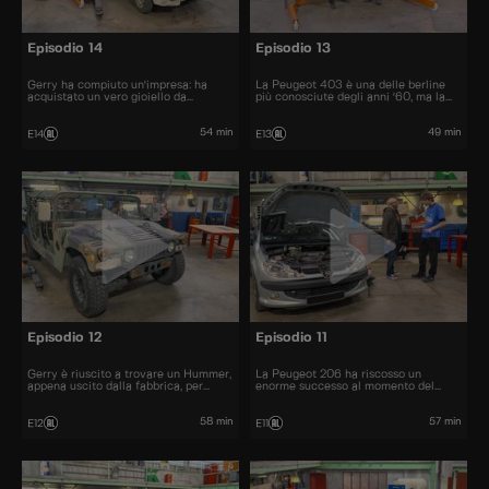
Episodio 14
Episodio 13
Gerry ha compiuto un'impresa: ha
La Peugeot 403 è una delle berline
acquistato un vero gioiello da
più conosciute degli anni '60, ma la
collezione: La Citroën Visa Chrono
sua cugina cabriolet non fa eccezione.
54 min
49 min
E14
E13
Episodio 12
Episodio 11
Gerry è riuscito a trovare un Hummer,
La Peugeot 206 ha riscosso un
appena uscito dalla fabbrica, per
enorme successo al momento del
22.000 euro.
lancio. Furono venduti più di 10
milioni di esemplari.
58 min
57 min
E12
E11