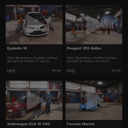
Episodio 16
Peugeot 205 Rallye
Gerry Blyenberg e Aurélien Letheux
Gerry Blyenberg e Aurélien Letheux
lavorano al restauro di veicoli
lavorano al restauro di veicoli
d’epoca.
d’epoca.
64 min
57 min
E16
E15
Volkswagen Golf III VR6
Formule Martini