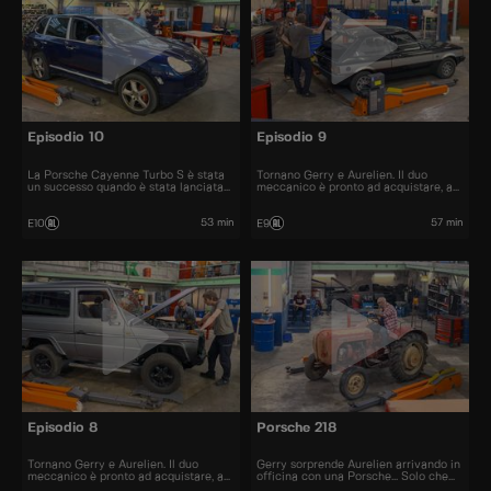
Episodio 10
Episodio 9
La Porsche Cayenne Turbo S è stata
Tornano Gerry e Aurelien. Il duo
un successo quando è stata lanciata
meccanico è pronto ad acquistare, a
nel 2006. All'epoca il prezzo era di
restaurare e a rivendere al miglior
120.000 euro.
prezzo automobili iconiche e
bellissime.
53 min
57 min
E10
E9
Episodio 8
Porsche 218
Tornano Gerry e Aurelien. Il duo
Gerry sorprende Aurelien arrivando in
meccanico è pronto ad acquistare, a
officina con una Porsche... Solo che
restaurare e a rivendere al miglior
questa volta si tratta di un trattore!