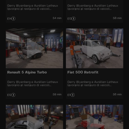
Gerry Blyenberg e Aurélien Letheux
Gerry Blyenberg e Aurélien Letheux
lavorano al restauro di veicoli
lavorano al restauro di veicoli
d’epoca.
d’epoca.
54 min
58 min
E14
E13
Renault 5 Alpine Turbo
Fiat 500 Retrofit
Gerry Blyenberg e Aurélien Letheux
Gerry Blyenberg e Aurélien Letheux
lavorano al restauro di veicoli
lavorano al restauro di veicoli
d’epoca.
d'epoca.
59 min
56 min
E12
E11