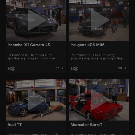
Porsche 911 Carrera 4S
Peugeot 405 Mi16
La Porsche 911, la mitica auto
Per meno di 2.000 euro Gerry
sportiva, è ancora in produzione.
acquista una giovane auto sportiva
degli anni '90.
57 min
58 min
E6
E5
Audi TT
Marcadier Barzoï
Vero e proprio fenomeno nel 1998,
Marcadier Barzoï, una piccola auto