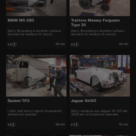
BMW M5 E60
Trattore Massey Ferguson
Type 35
Gerry Blyenberg e Aurélien Letheux
Gerry Blyenberg e Aurélien Letheux
lavorano al restauro di veicoli
lavorano al restauro di veicoli
d'epoca.
d’epoca.
56 min
59 min
E10
E9
Saviem TP3
Jaguar Xk150
I rally raid storici stanno diventando
Gerry restaura una Jaguar XK 150 del
sempre più popolari
1958 per un'occasione speciale.
59 min
55 min
E8
E7