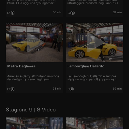
l'Audi TT è oggi una “youngtimer”.
ultraleggera prodotta negli anni '60 e
'70.
56 min
57 min
E4
E3
Matra Bagheera
Lamborghini Gallardo
Aurélien e Gerry affrontano un'icona
La Lamborghini Gallardo è sempre
del design francese degli anni
stata un sogno per gli appassionati.
Settanta.
58 min
55 min
E2
E1
Stagione 9 | 8 Video