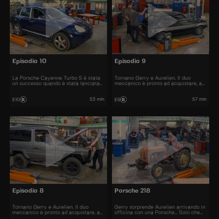
Episodio 10
Episodio 9
La Porsche Cayenne Turbo S è stata
Tornano Gerry e Aurelien. Il duo
un successo quando è stata lanciata
meccanico è pronto ad acquistare, a
nel 2006. All'epoca il prezzo era di
restaurare e a rivendere al miglior
120.000 euro.
prezzo automobili iconiche e
bellissime.
53 min
57 min
E10
E9
Episodio 8
Porsche 218
Tornano Gerry e Aurelien. Il duo
Gerry sorprende Aurelien arrivando in
meccanico è pronto ad acquistare, a
officina con una Porsche... Solo che
restaurare e a rivendere al miglior
questa volta si tratta di un trattore!