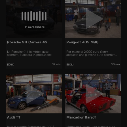
In riproduzione
Porsche 911 Carrera 4S
Peugeot 405 Mi16
La Porsche 911, la mitica auto
Per meno di 2.000 euro Gerry
sportiva, è ancora in produzione.
acquista una giovane auto sportiva
degli anni '90.
57 min
58 min
E6
E5
Audi TT
Marcadier Barzoï
Vero e proprio fenomeno nel 1998,
Marcadier Barzoï, una piccola auto