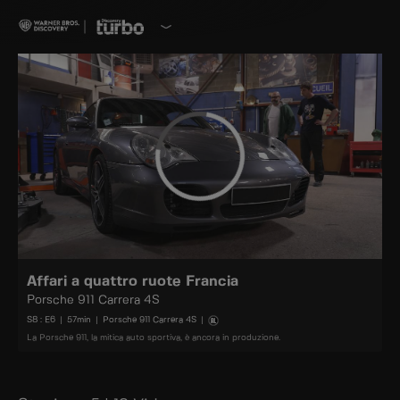
Affari a quattro ruote Francia
Porsche 911 Carrera 4S
S
8
: E
6
|
57
min
|
Porsche 911 Carrera 4S
|
La Porsche 911, la mitica auto sportiva, è ancora in produzione.