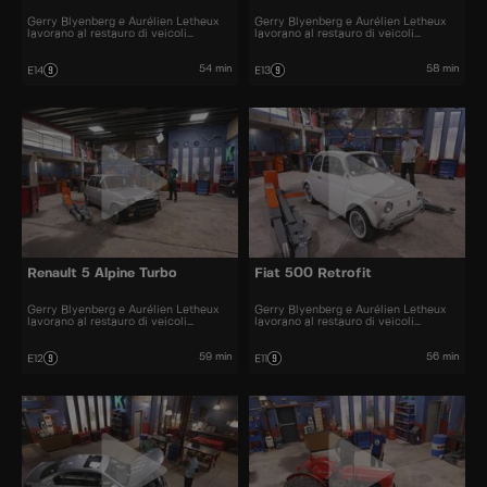
Gerry Blyenberg e Aurélien Letheux
Gerry Blyenberg e Aurélien Letheux
lavorano al restauro di veicoli
lavorano al restauro di veicoli
d’epoca.
d’epoca.
54 min
58 min
E14
E13
Renault 5 Alpine Turbo
Fiat 500 Retrofit
Gerry Blyenberg e Aurélien Letheux
Gerry Blyenberg e Aurélien Letheux
lavorano al restauro di veicoli
lavorano al restauro di veicoli
d’epoca.
d'epoca.
59 min
56 min
E12
E11