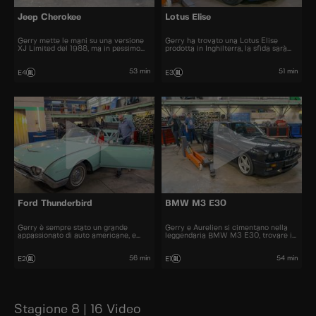
Jeep Cherokee
Lotus Elise
Gerry mette le mani su una versione
Gerry ha trovato una Lotus Elise
XJ Limited del 1988, ma in pessimo
prodotta in Inghilterra, la sfida sarà
stato, una vera sfida per Aurelien.
quella di spostare il volante a sinistra
53 min
51 min
E4
E3
Ford Thunderbird
BMW M3 E30
Gerry è sempre stato un grande
Gerry e Aurelien si cimentano nella
appassionato di auto americane, e
leggendaria BMW M3 E30, trovare i
porta in officina una Ford Thunderbird
pezzi e rimanere fedeli all'originale
del 1962
sarà una sfida
56 min
54 min
E2
E1
Stagione 8 | 16 Video