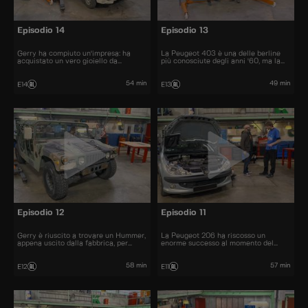
Episodio 14
Episodio 13
Gerry ha compiuto un'impresa: ha
La Peugeot 403 è una delle berline
acquistato un vero gioiello da
più conosciute degli anni '60, ma la
collezione: La Citroën Visa Chrono
sua cugina cabriolet non fa eccezione.
54 min
49 min
E14
E13
Episodio 12
Episodio 11
Gerry è riuscito a trovare un Hummer,
La Peugeot 206 ha riscosso un
appena uscito dalla fabbrica, per
enorme successo al momento del
22.000 euro.
lancio. Furono venduti più di 10
milioni di esemplari.
58 min
57 min
E12
E11