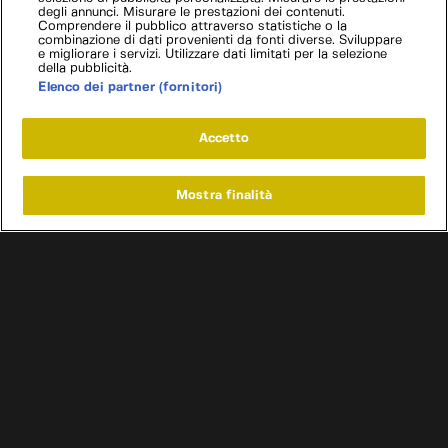
degli annunci. Misurare le prestazioni dei contenuti.
Comprendere il pubblico attraverso statistiche o la
combinazione di dati provenienti da fonti diverse. Sviluppare
e migliorare i servizi. Utilizzare dati limitati per la selezione
della pubblicità.
Elenco dei partner (fornitori)
Accetto
Mostra finalità
Home
Programmi
Live
Cerca
Menu
/
Programmi
/
Affari a quattro ruote Francia
/
Porsche 911 Carrera 4S
Condizioni d'uso
Informativa privacy
Cookie e scelte pubblicitarie
Problemi di ricezione?