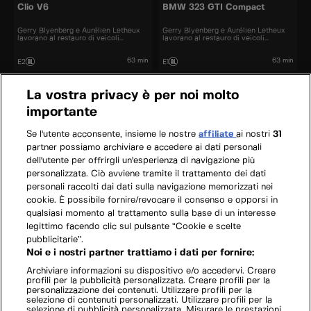
Clio V6
BMW 323 GTI Compact
Gerry Blyenberg e Aurélien Letheux
Gerry Blyenberg e Aurélien Letheux
lavorano al restauro di veicoli
lavorano al restauro di veicoli
d’epoca.
d’epoca.
63 min
63 min
E2
E1
La vostra privacy è per noi molto
importante
Se l'utente acconsente, insieme le nostre
affiliate
ai nostri
31
partner possiamo archiviare e accedere ai dati personali
dell'utente per offrirgli un'esperienza di navigazione più
personalizzata. Ciò avviene tramite il trattamento dei dati
personali raccolti dai dati sulla navigazione memorizzati nei
cookie. È possibile fornire/revocare il consenso e opporsi in
qualsiasi momento al trattamento sulla base di un interesse
legittimo facendo clic sul pulsante “Cookie e scelte
pubblicitarie”.
Noi e i nostri partner trattiamo i dati per fornire:
Archiviare informazioni su dispositivo e/o accedervi. Creare
profili per la pubblicità personalizzata. Creare profili per la
personalizzazione dei contenuti. Utilizzare profili per la
selezione di contenuti personalizzati. Utilizzare profili per la
selezione di pubblicità personalizzata. Misurare le prestazioni