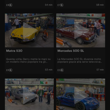
prezzo automobili iconiche e
bellissime.
54 min
58 min
E8
E7
Matra 530
Mercedes 500 SL
Questa volta, Gerry mette le mani su
La Mercedes 500 SL divenne molto
un modello meno popolare tra gli
popolare grazie alla serie televisiva
appassionati di auto, una Matra 530.
"Dallas" e fu una delle cabriolet più
graziose degli anni '70 e '80
53 min
57 min
E6
E5