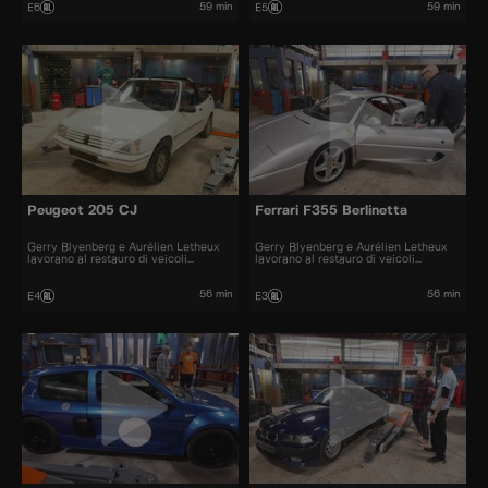
59 min
59 min
E6
E5
Peugeot 205 CJ
Ferrari F355 Berlinetta
Gerry Blyenberg e Aurélien Letheux
Gerry Blyenberg e Aurélien Letheux
lavorano al restauro di veicoli
lavorano al restauro di veicoli
d’epoca.
d’epoca.
56 min
56 min
E4
E3