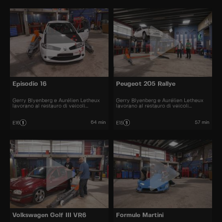
Episodio 16
Peugeot 205 Rallye
Gerry Blyenberg e Aurélien Letheux
Gerry Blyenberg e Aurélien Letheux
lavorano al restauro di veicoli
lavorano al restauro di veicoli
d’epoca.
d’epoca.
64 min
57 min
E16
E15
Volkswagen Golf III VR6
Formule Martini