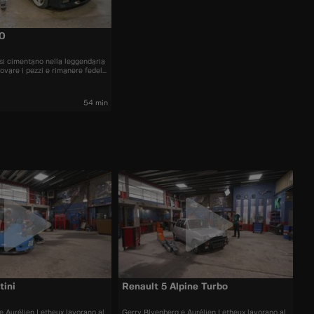
0
 si cimentano nella leggendaria
are i pezzi e rimanere fedeli
 una sfida
54 min
tini
Renault 5 Alpine Turbo
e Aurélien Letheux lavorano al
Gerry Blyenberg e Aurélien Letheux lavorano al