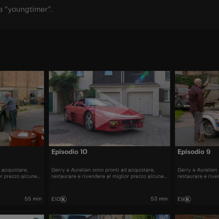
a “youngtimer”.
Episodio 10
Episodio 9
 acquistare,
Gerry e Aurelien sono pronti ad acquistare,
Gerry e Aurelien 
or prezzo alcune
restaurare e rivendere al miglior prezzo alcune
restaurare e rive
nti sul mercato.
delle automobili più belle presenti sul mercato.
delle automobili 
55 min
53 min
E10
E9