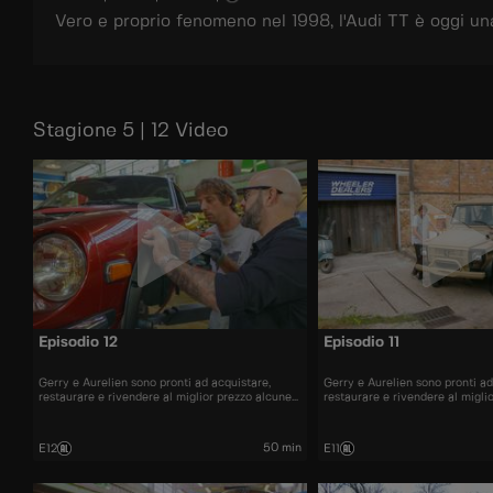
Vero e proprio fenomeno nel 1998, l'Audi TT è oggi un
Stagione 5 | 12 Video
Episodio 12
Episodio 11
Gerry e Aurelien sono pronti ad acquistare,
Gerry e Aurelien sono pronti ad
restaurare e rivendere al miglior prezzo alcune
restaurare e rivendere al migli
delle automobili più belle presenti sul mercato.
delle automobili più belle prese
50 min
E12
E11