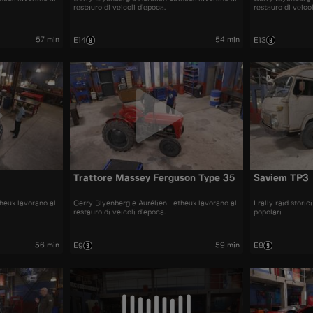
restauro di veicoli d’epoca.
restauro di veico
57 min
54 min
E14
E13
Trattore Massey Ferguson Type 35
Saviem TP3
heux lavorano al
Gerry Blyenberg e Aurélien Letheux lavorano al
I rally raid stor
restauro di veicoli d’epoca.
popolari
56 min
59 min
E9
E8