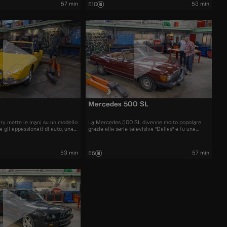
57 min
53 min
E10
Mercedes 500 SL
rry mette le mani su un modello
La Mercedes 500 SL divenne molto popolare
 gli appassionati di auto, una
grazie alla serie televisiva "Dallas" e fu una
delle cabriolet più graziose degli anni '70 e '80
53 min
57 min
E5