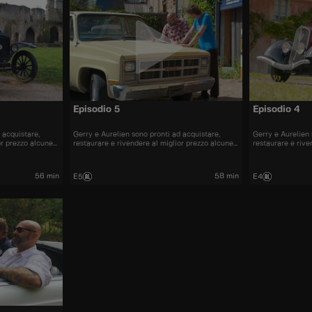
Episodio 5
Episodio 4
 acquistare,
Gerry e Aurelien sono pronti ad acquistare,
Gerry e Aurelien 
or prezzo alcune
restaurare e rivendere al miglior prezzo alcune
restaurare e rive
nti sul mercato.
delle automobili più belle presenti sul mercato.
delle automobili 
56 min
58 min
E5
E4