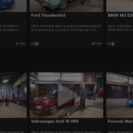
Ford Thunderbird
BMW M3 E3
e prodotta in
Gerry è sempre stato un grande appassionato di
Gerry e Aurelien
di spostare il
auto americane, e porta in officina una Ford
BMW M3 E30, trov
Thunderbird del 1962
all'originale sarà
51 min
56 min
E2
E1
Volkswagen Golf III VR6
Formule Mar
heux lavorano al
Gerry Blyenberg e Aurélien Letheux lavorano al
Gerry Blyenberg 