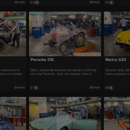
49 min
58 min
E12
E11
Porsche 218
Matra 530
uo meccanico è
Gerry sorprende Aurelien arrivando in officina
Questa volta, Ge
are e a rivendere
con una Porsche... Solo che questa volta si
meno popolare tra
oniche e
tratta di un trattore!
Matra 530.
54 min
58 min
E7
E6