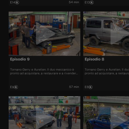
54 min
E14
E13
Episodio 9
Episodio 8
Tornano Gerry e Aurelien. Il duo meccanico è
Tornano Gerry e Aurelien. Il d
pronto ad acquistare, a restaurare e a rivendere
pronto ad acquistare, a restaur
al miglior prezzo automobili iconiche e
al miglior prezzo automobili ic
bellissime.
bellissime.
57 min
E9
E8