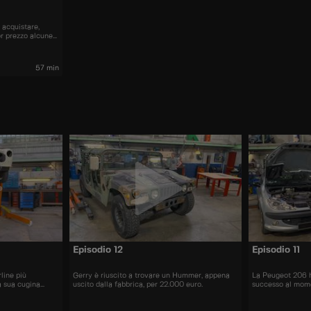
 acquistare,
or prezzo alcune
nti sul mercato.
57 min
Episodio 12
Episodio 11
line più
Gerry è riuscito a trovare un Hummer, appena
La Peugeot 206 
a sua cugina
uscito dalla fabbrica, per 22.000 euro.
successo al mome
più di 10 milioni 