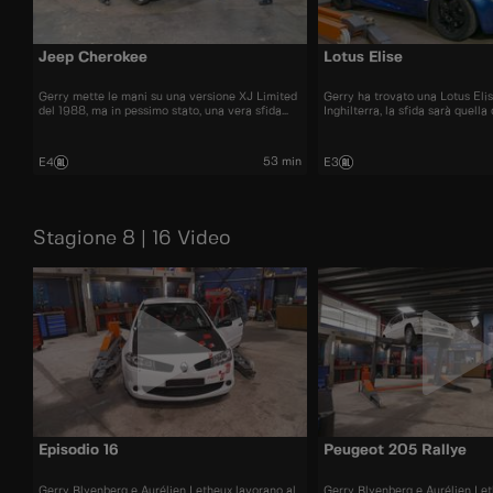
Jeep Cherokee
Lotus Elise
Gerry mette le mani su una versione XJ Limited
Gerry ha trovato una Lotus Elis
del 1988, ma in pessimo stato, una vera sfida
Inghilterra, la sfida sarà quella 
per Aurelien.
volante a sinistra
53 min
E4
E3
Stagione 8 | 16 Video
Episodio 16
Peugeot 205 Rallye
Gerry Blyenberg e Aurélien Letheux lavorano al
Gerry Blyenberg e Aurélien Let