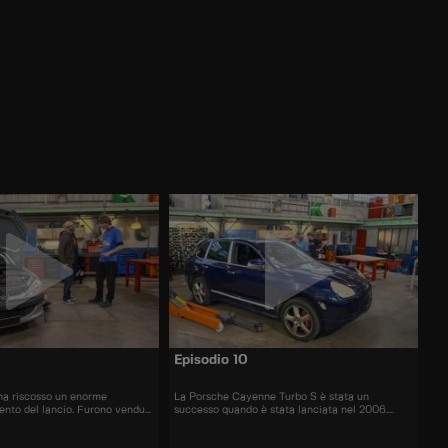
Episodio 10
ha riscosso un enorme
La Porsche Cayenne Turbo S è stata un
nto del lancio. Furono venduti
successo quando è stata lanciata nel 2006.
di esemplari.
All'epoca il prezzo era di 120.000 euro.