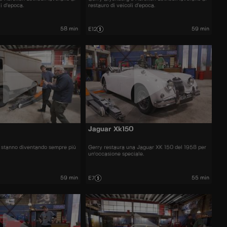
li d’epoca.
restauro di veicoli d’epoca.
58 min
59 min
E12
Jaguar Xk150
ici stanno diventando sempre più
Gerry restaura una Jaguar XK 150 del 1958 per
un'occasione speciale.
59 min
55 min
E7