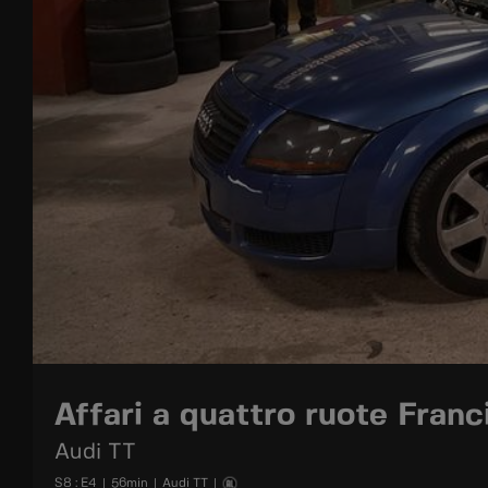
Affari a quattro ruote Franc
Audi TT
S
8
: E
4
|
56
min
|
Audi TT
|