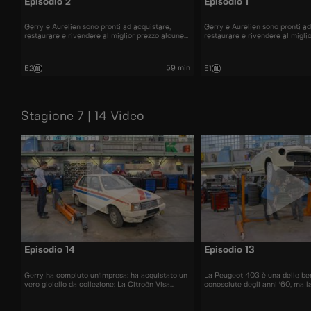
Episodio 2
Episodio 1
Gerry e Aurelien sono pronti ad acquistare,
Gerry e Aurelien sono pronti ad
restaurare e rivendere al miglior prezzo alcune
restaurare e rivendere al migli
delle automobili più belle presenti sul mercato.
delle automobili più belle prese
59 min
E2
E1
Stagione 7 | 14 Video
Episodio 14
Episodio 13
Gerry ha compiuto un'impresa: ha acquistato un
La Peugeot 403 è una delle ber
vero gioiello da collezione: La Citroën Visa
conosciute degli anni '60, ma l
Chrono
cabriolet non fa eccezione.