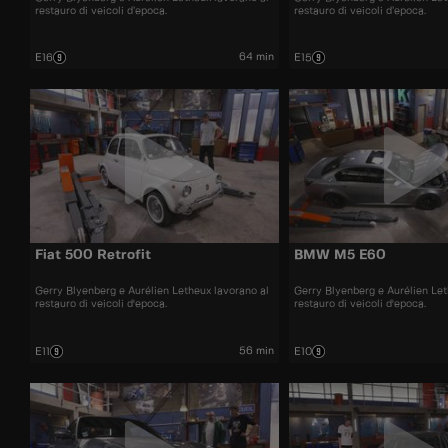
restauro di veicoli d’epoca.
restauro di veicoli d’epoca.
64 min
E16
E15
Fiat 500 Retrofit
BMW M5 E60
Gerry Blyenberg e Aurélien Letheux lavorano al
Gerry Blyenberg e Aurélien Let
restauro di veicoli d'epoca.
restauro di veicoli d'epoca.
56 min
E11
E10