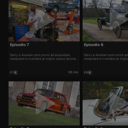
Episodio 7
Episodio 6
Gerry e Aurelien sono pronti ad acquistare,
Gerry e Aurelien sono pronti ad
restaurare e rivendere al miglior prezzo alcune
restaurare e rivendere al migli
delle automobili più belle presenti sul mercato.
delle automobili più belle prese
56 min
E7
E6