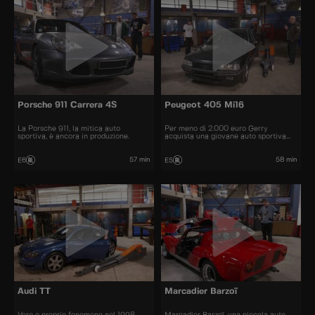
Porsche 911 Carrera 4S
Peugeot 405 Mi16
La Porsche 911, la mitica auto
Per meno di 2.000 euro Gerry
sportiva, è ancora in produzione.
acquista una giovane auto sportiva
degli anni '90.
57 min
58 min
E6
E5
Audi TT
Marcadier Barzoï
Vero e proprio fenomeno nel 1998,
Marcadier Barzoï, una piccola auto