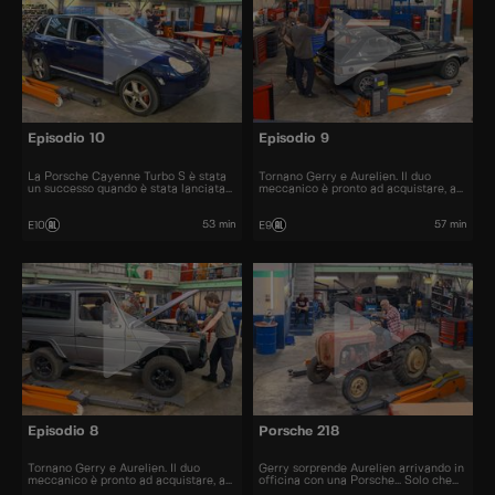
Episodio 10
Episodio 9
La Porsche Cayenne Turbo S è stata
Tornano Gerry e Aurelien. Il duo
un successo quando è stata lanciata
meccanico è pronto ad acquistare, a
nel 2006. All'epoca il prezzo era di
restaurare e a rivendere al miglior
120.000 euro.
prezzo automobili iconiche e
bellissime.
53 min
57 min
E10
E9
Episodio 8
Porsche 218
Tornano Gerry e Aurelien. Il duo
Gerry sorprende Aurelien arrivando in
meccanico è pronto ad acquistare, a
officina con una Porsche... Solo che
restaurare e a rivendere al miglior
questa volta si tratta di un trattore!