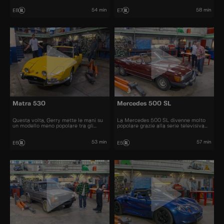
prezzo automobili iconiche e
bellissime.
54 min
58 min
E8
E7
Matra 530
Mercedes 500 SL
Questa volta, Gerry mette le mani su
La Mercedes 500 SL divenne molto
un modello meno popolare tra gli
popolare grazie alla serie televisiva
appassionati di auto, una Matra 530.
"Dallas" e fu una delle cabriolet più
graziose degli anni '70 e '80
53 min
57 min
E6
E5