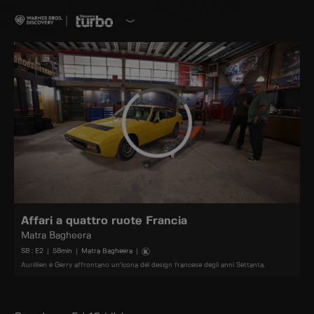
Affari a quattro ruote Francia
Matra Bagheera
S
8
: E
2
|
58
min
|
Matra Bagheera
|
Aurélien e Gerry affrontano un'icona del design francese degli anni Settanta.