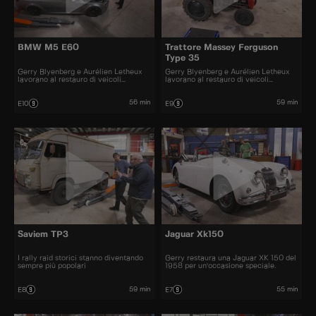
BMW M5 E60
Trattore Massey Ferguson
Type 35
Gerry Blyenberg e Aurélien Letheux
Gerry Blyenberg e Aurélien Letheux
lavorano al restauro di veicoli
lavorano al restauro di veicoli
d'epoca.
d’epoca.
56 min
59 min
E10
E9
Saviem TP3
Jaguar Xk150
I rally raid storici stanno diventando
Gerry restaura una Jaguar XK 150 del
sempre più popolari
1958 per un'occasione speciale.
59 min
55 min
E8
E7