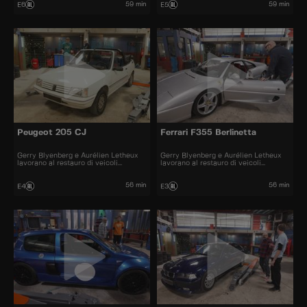
59 min
59 min
E6
E5
Peugeot 205 CJ
Ferrari F355 Berlinetta
Gerry Blyenberg e Aurélien Letheux
Gerry Blyenberg e Aurélien Letheux
lavorano al restauro di veicoli
lavorano al restauro di veicoli
d’epoca.
d’epoca.
56 min
56 min
E4
E3