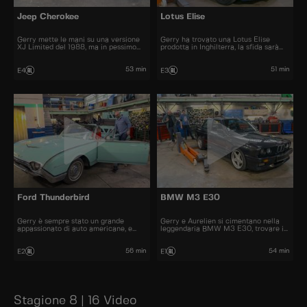
Jeep Cherokee
Lotus Elise
Gerry mette le mani su una versione
Gerry ha trovato una Lotus Elise
XJ Limited del 1988, ma in pessimo
prodotta in Inghilterra, la sfida sarà
stato, una vera sfida per Aurelien.
quella di spostare il volante a sinistra
53 min
51 min
E4
E3
Ford Thunderbird
BMW M3 E30
Gerry è sempre stato un grande
Gerry e Aurelien si cimentano nella
appassionato di auto americane, e
leggendaria BMW M3 E30, trovare i
porta in officina una Ford Thunderbird
pezzi e rimanere fedeli all'originale
del 1962
sarà una sfida
56 min
54 min
E2
E1
Stagione 8 | 16 Video