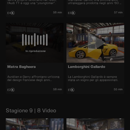
l'Audi TT è oggi una “youngtimer”.
ultraleggera prodotta negli anni '60 e
'70.
56 min
57 min
E4
E3
In riproduzione
Matra Bagheera
Lamborghini Gallardo
Aurélien e Gerry affrontano un'icona
La Lamborghini Gallardo è sempre
del design francese degli anni
stata un sogno per gli appassionati.
Settanta.
58 min
55 min
E2
E1
Stagione 9 | 8 Video