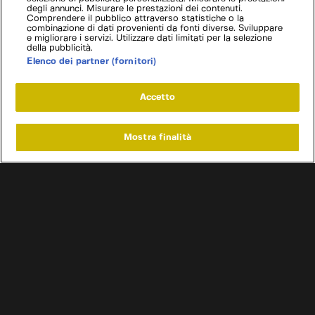
degli annunci. Misurare le prestazioni dei contenuti.
Comprendere il pubblico attraverso statistiche o la
combinazione di dati provenienti da fonti diverse. Sviluppare
e migliorare i servizi. Utilizzare dati limitati per la selezione
della pubblicità.
Elenco dei partner (fornitori)
Accetto
Mostra finalità
Home
Programmi
Live
Cerca
Menu
/
Programmi
/
Affari a quattro ruote Francia
/
Matra Bagheera
Condizioni d'uso
Informativa privacy
Cookie e scelte pubblicitarie
Problemi di ricezione?