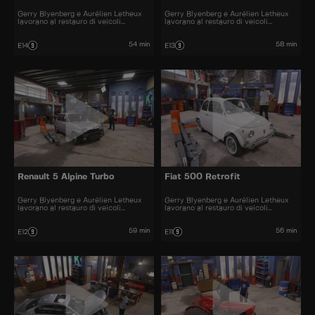
Gerry Blyenberg e Aurélien Letheux
Gerry Blyenberg e Aurélien Letheux
lavorano al restauro di veicoli
lavorano al restauro di veicoli
d’epoca.
d’epoca.
54 min
58 min
E14
E13
Renault 5 Alpine Turbo
Fiat 500 Retrofit
Gerry Blyenberg e Aurélien Letheux
Gerry Blyenberg e Aurélien Letheux
lavorano al restauro di veicoli
lavorano al restauro di veicoli
d’epoca.
d'epoca.
59 min
56 min
E12
E11