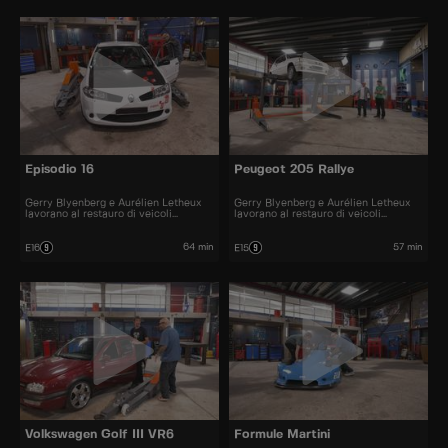
Episodio 16
Peugeot 205 Rallye
Gerry Blyenberg e Aurélien Letheux
Gerry Blyenberg e Aurélien Letheux
lavorano al restauro di veicoli
lavorano al restauro di veicoli
d’epoca.
d’epoca.
64 min
57 min
E16
E15
Volkswagen Golf III VR6
Formule Martini