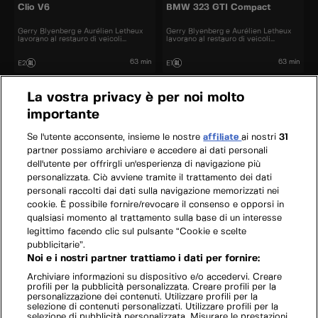
Clio V6
BMW 323 GTI Compact
Gerry Blyenberg e Aurélien Letheux
Gerry Blyenberg e Aurélien Letheux
lavorano al restauro di veicoli
lavorano al restauro di veicoli
d’epoca.
d’epoca.
63 min
63 min
E2
E1
La vostra privacy è per noi molto
importante
Se l'utente acconsente, insieme le nostre
affiliate
ai nostri
31
partner possiamo archiviare e accedere ai dati personali
dell'utente per offrirgli un'esperienza di navigazione più
personalizzata. Ciò avviene tramite il trattamento dei dati
personali raccolti dai dati sulla navigazione memorizzati nei
cookie. È possibile fornire/revocare il consenso e opporsi in
qualsiasi momento al trattamento sulla base di un interesse
legittimo facendo clic sul pulsante “Cookie e scelte
pubblicitarie”.
Noi e i nostri partner trattiamo i dati per fornire:
Archiviare informazioni su dispositivo e/o accedervi. Creare
profili per la pubblicità personalizzata. Creare profili per la
personalizzazione dei contenuti. Utilizzare profili per la
selezione di contenuti personalizzati. Utilizzare profili per la
selezione di pubblicità personalizzata. Misurare le prestazioni