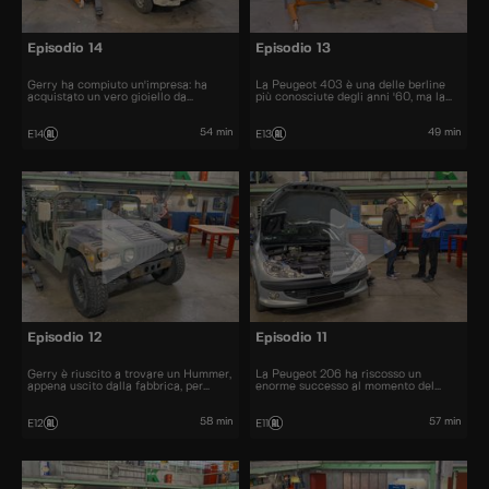
Episodio 14
Episodio 13
Gerry ha compiuto un'impresa: ha
La Peugeot 403 è una delle berline
acquistato un vero gioiello da
più conosciute degli anni '60, ma la
collezione: La Citroën Visa Chrono
sua cugina cabriolet non fa eccezione.
54 min
49 min
E14
E13
Episodio 12
Episodio 11
Gerry è riuscito a trovare un Hummer,
La Peugeot 206 ha riscosso un
appena uscito dalla fabbrica, per
enorme successo al momento del
22.000 euro.
lancio. Furono venduti più di 10
milioni di esemplari.
58 min
57 min
E12
E11