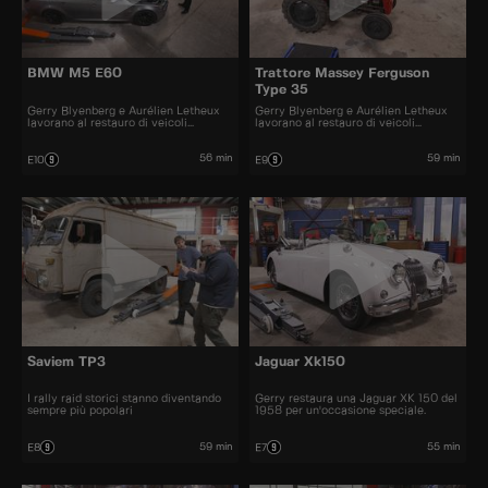
BMW M5 E60
Trattore Massey Ferguson
Type 35
Gerry Blyenberg e Aurélien Letheux
Gerry Blyenberg e Aurélien Letheux
lavorano al restauro di veicoli
lavorano al restauro di veicoli
d'epoca.
d’epoca.
56 min
59 min
E10
E9
Saviem TP3
Jaguar Xk150
I rally raid storici stanno diventando
Gerry restaura una Jaguar XK 150 del
sempre più popolari
1958 per un'occasione speciale.
59 min
55 min
E8
E7