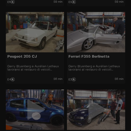
59 min
59 min
E6
E5
Peugeot 205 CJ
Ferrari F355 Berlinetta
Gerry Blyenberg e Aurélien Letheux
Gerry Blyenberg e Aurélien Letheux
lavorano al restauro di veicoli
lavorano al restauro di veicoli
d’epoca.
d’epoca.
56 min
56 min
E4
E3