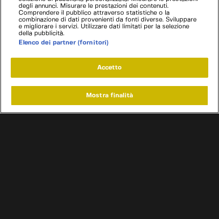
degli annunci. Misurare le prestazioni dei contenuti.
Comprendere il pubblico attraverso statistiche o la
combinazione di dati provenienti da fonti diverse. Sviluppare
e migliorare i servizi. Utilizzare dati limitati per la selezione
della pubblicità.
Elenco dei partner (fornitori)
Accetto
Mostra finalità
Home
Programmi
Live
Cerca
Menu
/
Programmi
/
Affari a quattro ruote Francia
/
Renault 5 Alpine Turbo
Condizioni d'uso
Informativa privacy
Cookie e scelte pubblicitarie
Problemi di ricezione?