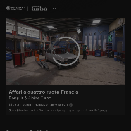
Affari a quattro ruote Francia
Renault 5 Alpine Turbo
S
8
: E
12
|
59
min
|
Renault 5 Alpine Turbo
|
Gerry Blyenberg e Aurélien Letheux lavorano al restauro di veicoli d’epoca.