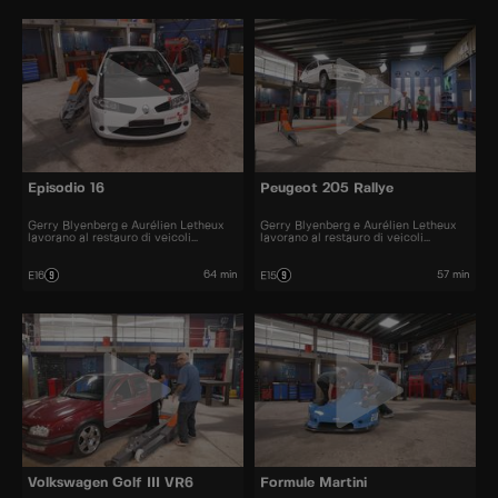
Episodio 16
Peugeot 205 Rallye
Gerry Blyenberg e Aurélien Letheux
Gerry Blyenberg e Aurélien Letheux
lavorano al restauro di veicoli
lavorano al restauro di veicoli
d’epoca.
d’epoca.
64 min
57 min
E16
E15
Volkswagen Golf III VR6
Formule Martini