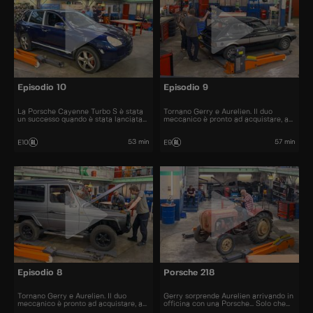
Episodio 10
Episodio 9
La Porsche Cayenne Turbo S è stata
Tornano Gerry e Aurelien. Il duo
un successo quando è stata lanciata
meccanico è pronto ad acquistare, a
nel 2006. All'epoca il prezzo era di
restaurare e a rivendere al miglior
120.000 euro.
prezzo automobili iconiche e
bellissime.
53 min
57 min
E10
E9
Episodio 8
Porsche 218
Tornano Gerry e Aurelien. Il duo
Gerry sorprende Aurelien arrivando in
meccanico è pronto ad acquistare, a
officina con una Porsche... Solo che
restaurare e a rivendere al miglior
questa volta si tratta di un trattore!