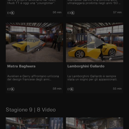
l'Audi TT è oggi una “youngtimer”.
ultraleggera prodotta negli anni '60 e
'70.
56 min
57 min
E4
E3
Matra Bagheera
Lamborghini Gallardo
Aurélien e Gerry affrontano un'icona
La Lamborghini Gallardo è sempre
del design francese degli anni
stata un sogno per gli appassionati.
Settanta.
58 min
55 min
E2
E1
Stagione 9 | 8 Video