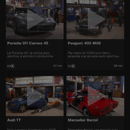
Porsche 911 Carrera 4S
Peugeot 405 Mi16
La Porsche 911, la mitica auto
Per meno di 2.000 euro Gerry
sportiva, è ancora in produzione.
acquista una giovane auto sportiva
degli anni '90.
57 min
58 min
E6
E5
Audi TT
Marcadier Barzoï
Vero e proprio fenomeno nel 1998,
Marcadier Barzoï, una piccola auto