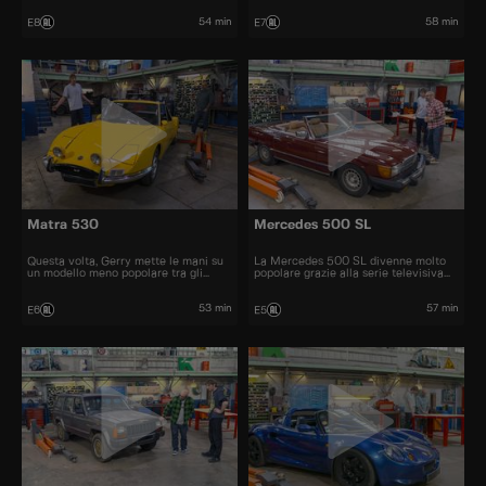
prezzo automobili iconiche e
bellissime.
54 min
58 min
E8
E7
Matra 530
Mercedes 500 SL
Questa volta, Gerry mette le mani su
La Mercedes 500 SL divenne molto
un modello meno popolare tra gli
popolare grazie alla serie televisiva
appassionati di auto, una Matra 530.
"Dallas" e fu una delle cabriolet più
graziose degli anni '70 e '80
53 min
57 min
E6
E5