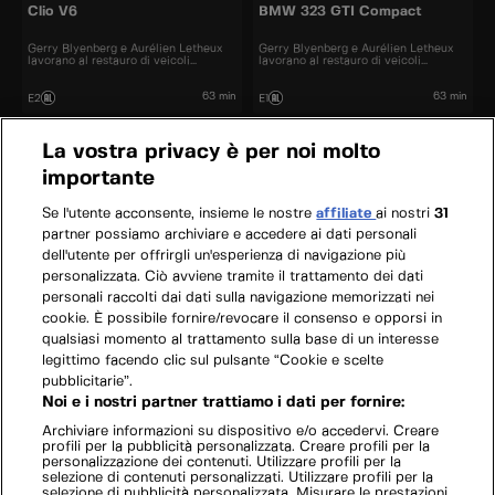
Clio V6
BMW 323 GTI Compact
Gerry Blyenberg e Aurélien Letheux
Gerry Blyenberg e Aurélien Letheux
lavorano al restauro di veicoli
lavorano al restauro di veicoli
d’epoca.
d’epoca.
63 min
63 min
E2
E1
La vostra privacy è per noi molto
importante
Se l'utente acconsente, insieme le nostre
affiliate
ai nostri
31
partner possiamo archiviare e accedere ai dati personali
dell'utente per offrirgli un'esperienza di navigazione più
personalizzata. Ciò avviene tramite il trattamento dei dati
personali raccolti dai dati sulla navigazione memorizzati nei
cookie. È possibile fornire/revocare il consenso e opporsi in
qualsiasi momento al trattamento sulla base di un interesse
legittimo facendo clic sul pulsante “Cookie e scelte
pubblicitarie”.
Noi e i nostri partner trattiamo i dati per fornire:
Archiviare informazioni su dispositivo e/o accedervi. Creare
profili per la pubblicità personalizzata. Creare profili per la
personalizzazione dei contenuti. Utilizzare profili per la
selezione di contenuti personalizzati. Utilizzare profili per la
selezione di pubblicità personalizzata. Misurare le prestazioni