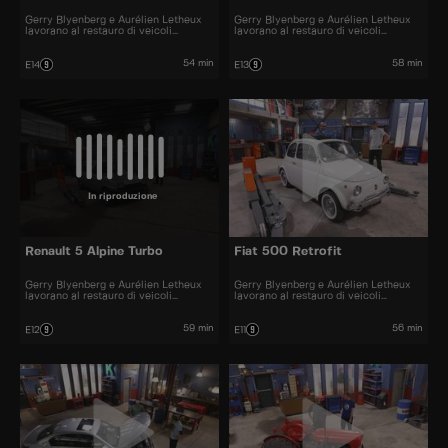
Gerry Blyenberg e Aurélien Letheux
Gerry Blyenberg e Aurélien Letheux
lavorano al restauro di veicoli
lavorano al restauro di veicoli
d’epoca.
d’epoca.
54 min
58 min
E14
E13
In riproduzione
Renault 5 Alpine Turbo
Fiat 500 Retrofit
Gerry Blyenberg e Aurélien Letheux
Gerry Blyenberg e Aurélien Letheux
lavorano al restauro di veicoli
lavorano al restauro di veicoli
d’epoca.
d'epoca.
59 min
56 min
E12
E11