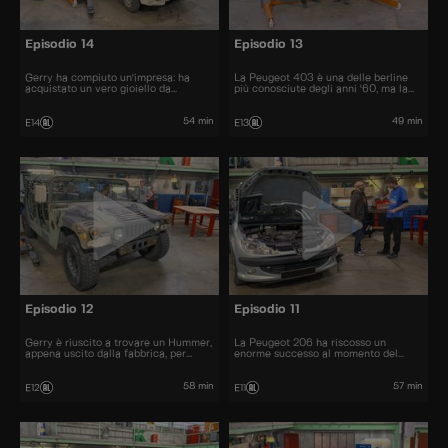
Episodio 14
Episodio 13
Gerry ha compiuto un'impresa: ha
La Peugeot 403 è una delle berline
acquistato un vero gioiello da
più conosciute degli anni '60, ma la
collezione: La Citroën Visa Chrono
sua cugina cabriolet non fa eccezione.
54 min
49 min
E14
E13
Episodio 12
Episodio 11
Gerry è riuscito a trovare un Hummer,
La Peugeot 206 ha riscosso un
appena uscito dalla fabbrica, per
enorme successo al momento del
22.000 euro.
lancio. Furono venduti più di 10
milioni di esemplari.
58 min
57 min
E12
E11