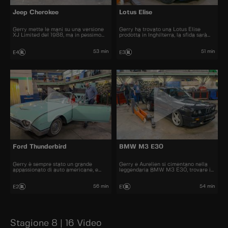
Jeep Cherokee
Lotus Elise
Gerry mette le mani su una versione
Gerry ha trovato una Lotus Elise
XJ Limited del 1988, ma in pessimo
prodotta in Inghilterra, la sfida sarà
stato, una vera sfida per Aurelien.
quella di spostare il volante a sinistra
53 min
51 min
E4
E3
Ford Thunderbird
BMW M3 E30
Gerry è sempre stato un grande
Gerry e Aurelien si cimentano nella
appassionato di auto americane, e
leggendaria BMW M3 E30, trovare i
porta in officina una Ford Thunderbird
pezzi e rimanere fedeli all'originale
del 1962
sarà una sfida
56 min
54 min
E2
E1
Stagione 8 | 16 Video