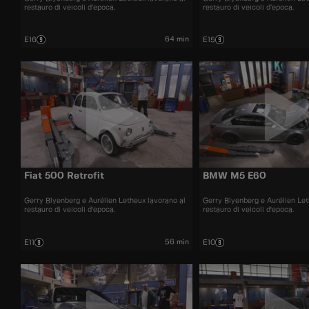
restauro di veicoli d’epoca.
restauro di veicoli d’epoca.
64 min
E16
E15
Fiat 500 Retrofit
BMW M5 E60
Gerry Blyenberg e Aurélien Letheux lavorano al
Gerry Blyenberg e Aurélien Let
restauro di veicoli d'epoca.
restauro di veicoli d'epoca.
56 min
E11
E10