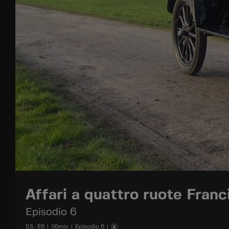
Affari a quattro ruote Franc
Episodio 6
S
5
: E
6
|
56
min
|
Episodio 6
|