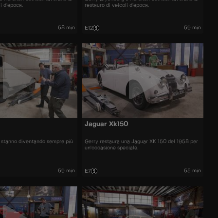
li d’epoca.
restauro di veicoli d’epoca.
58 min
59 min
E12
Jaguar Xk150
ici stanno diventando sempre più
Gerry restaura una Jaguar XK 150 del 1958 per
un'occasione speciale.
59 min
55 min
E7