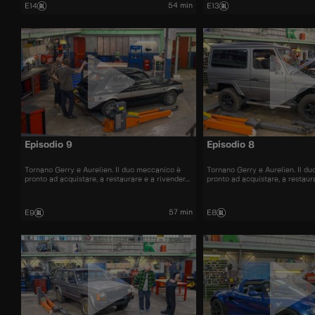
54 min
E14
E13
Episodio 9
Episodio 8
Tornano Gerry e Aurelien. Il duo meccanico è
Tornano Gerry e Aurelien. Il d
pronto ad acquistare, a restaurare e a rivendere
pronto ad acquistare, a restaur
al miglior prezzo automobili iconiche e
al miglior prezzo automobili ic
bellissime.
bellissime.
57 min
E9
E8