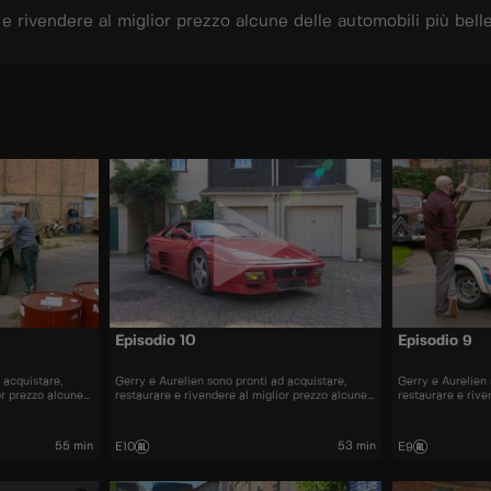
e rivendere al miglior prezzo alcune delle automobili più bell
Episodio 10
Episodio 9
 acquistare,
Gerry e Aurelien sono pronti ad acquistare,
Gerry e Aurelien 
or prezzo alcune
restaurare e rivendere al miglior prezzo alcune
restaurare e rive
nti sul mercato.
delle automobili più belle presenti sul mercato.
delle automobili 
55 min
53 min
E10
E9