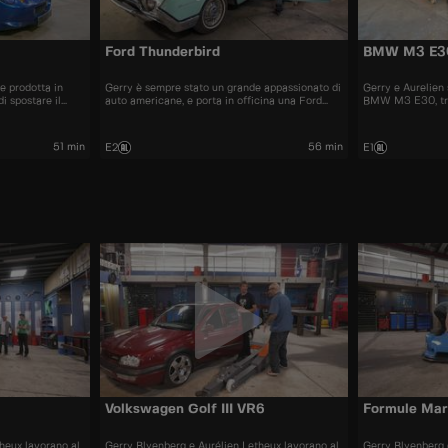
Ford Thunderbird
BMW M3 E3
e prodotta in
Gerry è sempre stato un grande appassionato di
Gerry e Aurelien
di spostare il
auto americane, e porta in officina una Ford
BMW M3 E30, trov
Thunderbird del 1962
all'originale sarà
51 min
56 min
E2
E1
Volkswagen Golf III VR6
Formule Mar
heux lavorano al
Gerry Blyenberg e Aurélien Letheux lavorano al
Gerry Blyenberg 