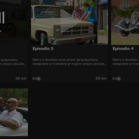
e
Episodio 5
Episodio 4
 acquistare,
Gerry e Aurelien sono pronti ad acquistare,
Gerry e Aurelien 
or prezzo alcune
restaurare e rivendere al miglior prezzo alcune
restaurare e rive
nti sul mercato.
delle automobili più belle presenti sul mercato.
delle automobili 
56 min
58 min
E5
E4