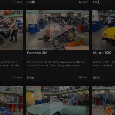
49 min
58 min
E12
E11
Porsche 218
Matra 530
uo meccanico è
Gerry sorprende Aurelien arrivando in officina
Questa volta, Ge
are e a rivendere
con una Porsche... Solo che questa volta si
meno popolare tra
oniche e
tratta di un trattore!
Matra 530.
54 min
58 min
E7
E6