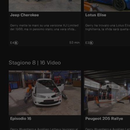
Jeep Cherokee
Lotus Elise
Gerry mette le mani su una versione XJ Limited
Gerry ha trovato una Lotus Elis
del 1988, ma in pessimo stato, una vera sfida
Inghilterra, la sfida sarà quella 
per Aurelien.
volante a sinistra
53 min
E4
E3
Stagione 8 | 16 Video
Episodio 16
Peugeot 205 Rallye
Gerry Blyenberg e Aurélien Letheux lavorano al
Gerry Blyenberg e Aurélien Let