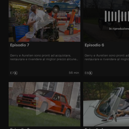
In riproduzion
Episodio 7
Episodio 6
Gerry e Aurelien sono pronti ad acquistare,
Gerry e Aurelien sono pronti ad
restaurare e rivendere al miglior prezzo alcune
restaurare e rivendere al migli
delle automobili più belle presenti sul mercato.
delle automobili più belle prese
56 min
E7
E6