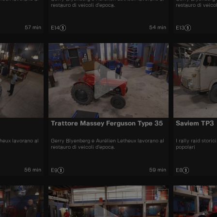
restauro di veicoli d’epoca.
restauro di veico
57 min
54 min
E14
E13
Trattore Massey Ferguson Type 35
Saviem TP3
heux lavorano al
Gerry Blyenberg e Aurélien Letheux lavorano al
I rally raid stor
restauro di veicoli d’epoca.
popolari
56 min
59 min
E9
E8