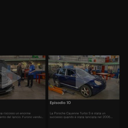
Episodio 10
ha riscosso un enorme
La Porsche Cayenne Turbo S è stata un
nto del lancio. Furono venduti
successo quando è stata lanciata nel 2006.
di esemplari.
All'epoca il prezzo era di 120.000 euro.