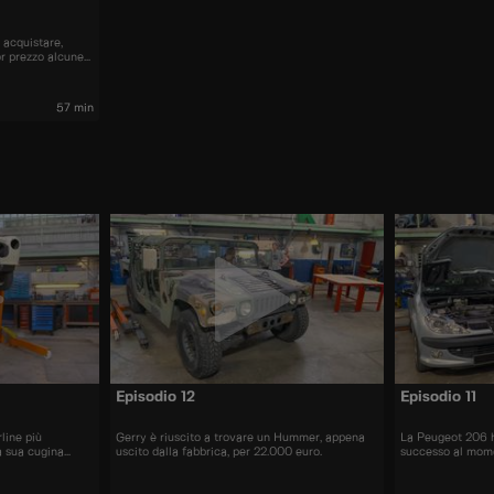
 acquistare,
or prezzo alcune
nti sul mercato.
57 min
Episodio 12
Episodio 11
line più
Gerry è riuscito a trovare un Hummer, appena
La Peugeot 206 
a sua cugina
uscito dalla fabbrica, per 22.000 euro.
successo al mome
più di 10 milioni 