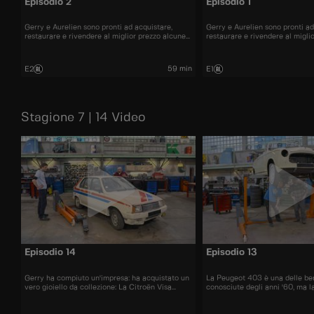
Episodio 2
Episodio 1
Gerry e Aurelien sono pronti ad acquistare,
Gerry e Aurelien sono pronti ad
restaurare e rivendere al miglior prezzo alcune
restaurare e rivendere al migli
delle automobili più belle presenti sul mercato.
delle automobili più belle prese
59 min
E2
E1
Stagione 7 | 14 Video
Episodio 14
Episodio 13
Gerry ha compiuto un'impresa: ha acquistato un
La Peugeot 403 è una delle ber
vero gioiello da collezione: La Citroën Visa
conosciute degli anni '60, ma l
Chrono
cabriolet non fa eccezione.