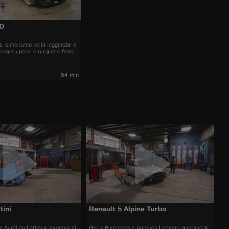
0
 si cimentano nella leggendaria
are i pezzi e rimanere fedeli
 una sfida
54 min
tini
Renault 5 Alpine Turbo
e Aurélien Letheux lavorano al
Gerry Blyenberg e Aurélien Letheux lavorano al