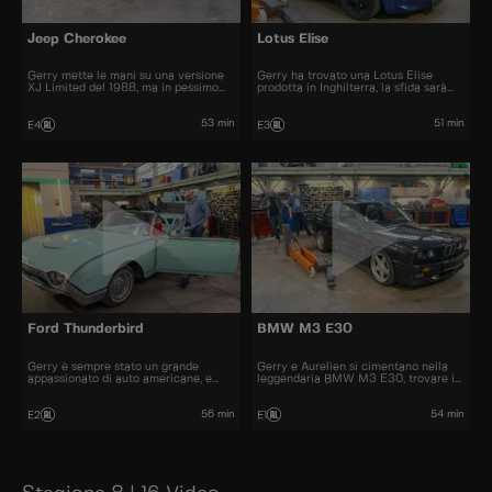
Jeep Cherokee
Lotus Elise
Gerry mette le mani su una versione
Gerry ha trovato una Lotus Elise
XJ Limited del 1988, ma in pessimo
prodotta in Inghilterra, la sfida sarà
stato, una vera sfida per Aurelien.
quella di spostare il volante a sinistra
53 min
51 min
E4
E3
Ford Thunderbird
BMW M3 E30
Gerry è sempre stato un grande
Gerry e Aurelien si cimentano nella
appassionato di auto americane, e
leggendaria BMW M3 E30, trovare i
porta in officina una Ford Thunderbird
pezzi e rimanere fedeli all'originale
del 1962
sarà una sfida
56 min
54 min
E2
E1