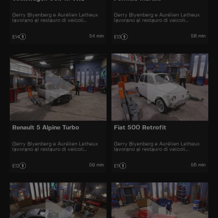
Gerry Blyenberg e Aurélien Letheux
Gerry Blyenberg e Aurélien Letheux
lavorano al restauro di veicoli
lavorano al restauro di veicoli
d’epoca.
d’epoca.
54 min
58 min
E14
E13
Renault 5 Alpine Turbo
Fiat 500 Retrofit
Gerry Blyenberg e Aurélien Letheux
Gerry Blyenberg e Aurélien Letheux
lavorano al restauro di veicoli
lavorano al restauro di veicoli
d’epoca.
d'epoca.
59 min
56 min
E12
E11