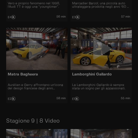
Vero e proprio fenomeno nel 1998,
Marcadier Barzoï, una piccola auto
l'Audi TT è oggi una “youngtimer”.
ultraleggera prodotta negli anni '60 e
'70.
56 min
57 min
E4
E3
Matra Bagheera
Lamborghini Gallardo
Aurélien e Gerry affrontano un'icona
La Lamborghini Gallardo è sempre
del design francese degli anni
stata un sogno per gli appassionati.
Settanta.
58 min
55 min
E2
E1
Stagione 9 | 8 Video