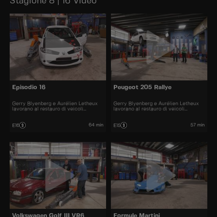
Stagione 8 | 16 Video
Episodio 16
Peugeot 205 Rallye
Gerry Blyenberg e Aurélien Letheux
Gerry Blyenberg e Aurélien Letheux
lavorano al restauro di veicoli
lavorano al restauro di veicoli
d’epoca.
d’epoca.
64 min
57 min
E16
E15
Volkswagen Golf III VR6
Formule Martini