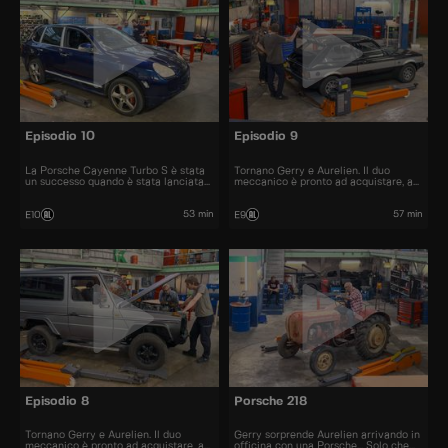
Episodio 10
Episodio 9
La Porsche Cayenne Turbo S è stata
Tornano Gerry e Aurelien. Il duo
un successo quando è stata lanciata
meccanico è pronto ad acquistare, a
nel 2006. All'epoca il prezzo era di
restaurare e a rivendere al miglior
120.000 euro.
prezzo automobili iconiche e
bellissime.
53 min
57 min
E10
E9
Episodio 8
Porsche 218
Tornano Gerry e Aurelien. Il duo
Gerry sorprende Aurelien arrivando in
meccanico è pronto ad acquistare, a
officina con una Porsche... Solo che