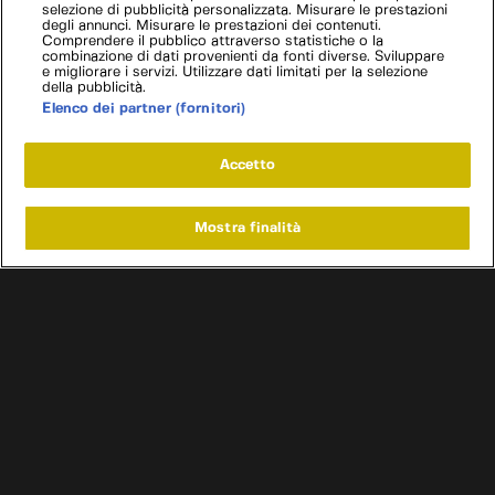
selezione di pubblicità personalizzata. Misurare le prestazioni
degli annunci. Misurare le prestazioni dei contenuti.
Comprendere il pubblico attraverso statistiche o la
combinazione di dati provenienti da fonti diverse. Sviluppare
e migliorare i servizi. Utilizzare dati limitati per la selezione
della pubblicità.
Elenco dei partner (fornitori)
Accetto
Mostra finalità
Home
Programmi
Live
Cerca
Menu
/
Programmi
/
Affari a quattro ruote Francia
/
Episodio 4
Condizioni d'uso
Informativa privacy
Cookie e scelte pubblicitarie
Problemi di ricezione?