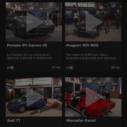
Porsche 911 Carrera 4S
Peugeot 405 Mi16
La Porsche 911, la mitica auto
Per meno di 2.000 euro Gerry
sportiva, è ancora in produzione.
acquista una giovane auto sportiva
degli anni '90.
57 min
58 min
E6
E5
Audi TT
Marcadier Barzoï