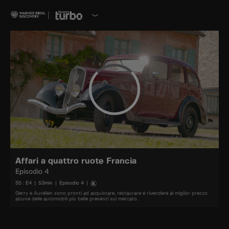
Affari a quattro ruote Francia
Episodio 4
S
5
: E
4
|
53
min
|
Episodio 4
|
Gerry e Aurelien sono pronti ad acquistare, restaurare e rivendere al miglior prezzo
alcune delle automobili più belle presenti sul mercato.