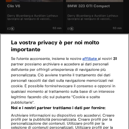
Clio V6
BMW 323 GTI Compact
Gerry Blyenberg e Aurélien Letheux
Gerry Blyenberg e Aurélien Letheux
lavorano al restauro di veicoli
lavorano al restauro di veicoli
d’epoca.
d’epoca.
63 min
63 min
E2
E1
La vostra privacy è per noi molto
importante
Se l'utente acconsente, insieme le nostre
affiliate
ai nostri
31
partner possiamo archiviare e accedere ai dati personali
dell'utente per offrirgli un'esperienza di navigazione più
personalizzata. Ciò avviene tramite il trattamento dei dati
personali raccolti dai dati sulla navigazione memorizzati nei
cookie. È possibile fornire/revocare il consenso e opporsi in
qualsiasi momento al trattamento sulla base di un interesse
legittimo facendo clic sul pulsante “Cookie e scelte
pubblicitarie”.
Noi e i nostri partner trattiamo i dati per fornire:
Archiviare informazioni su dispositivo e/o accedervi. Creare
profili per la pubblicità personalizzata. Creare profili per la
personalizzazione dei contenuti. Utilizzare profili per la
selezione di contenuti personalizzati. Utilizzare profili per la