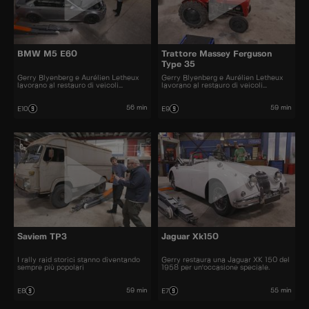
BMW M5 E60
Trattore Massey Ferguson
Type 35
Gerry Blyenberg e Aurélien Letheux
Gerry Blyenberg e Aurélien Letheux
lavorano al restauro di veicoli
lavorano al restauro di veicoli
d'epoca.
d’epoca.
56 min
59 min
E10
E9
Saviem TP3
Jaguar Xk150
I rally raid storici stanno diventando
Gerry restaura una Jaguar XK 150 del
sempre più popolari
1958 per un'occasione speciale.
59 min
55 min
E8
E7