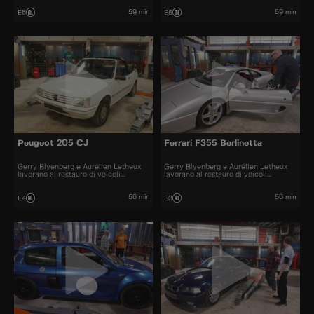
59 min
59 min
E6
E5
Peugeot 205 CJ
Ferrari F355 Berlinetta
Gerry Blyenberg e Aurélien Letheux
Gerry Blyenberg e Aurélien Letheux
lavorano al restauro di veicoli
lavorano al restauro di veicoli
d’epoca.
d’epoca.
56 min
56 min
E4
E3