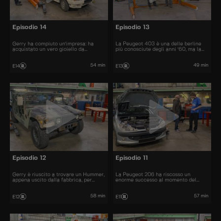
Episodio 14
Episodio 13
Gerry ha compiuto un'impresa: ha
La Peugeot 403 è una delle berline
acquistato un vero gioiello da
più conosciute degli anni '60, ma la
collezione: La Citroën Visa Chrono
sua cugina cabriolet non fa eccezione.
54 min
49 min
E14
E13
Episodio 12
Episodio 11
Gerry è riuscito a trovare un Hummer,
La Peugeot 206 ha riscosso un
appena uscito dalla fabbrica, per
enorme successo al momento del
22.000 euro.
lancio. Furono venduti più di 10
milioni di esemplari.
58 min
57 min
E12
E11