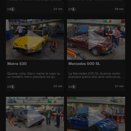
restaurare e a rivendere al miglior
questa volta si tratta di un trattore!
prezzo automobili iconiche e
bellissime.
54 min
58 min
E8
E7
Matra 530
Mercedes 500 SL
Questa volta, Gerry mette le mani su
La Mercedes 500 SL divenne molto
un modello meno popolare tra gli
popolare grazie alla serie televisiva
appassionati di auto, una Matra 530.
"Dallas" e fu una delle cabriolet più
graziose degli anni '70 e '80
53 min
57 min
E6
E5