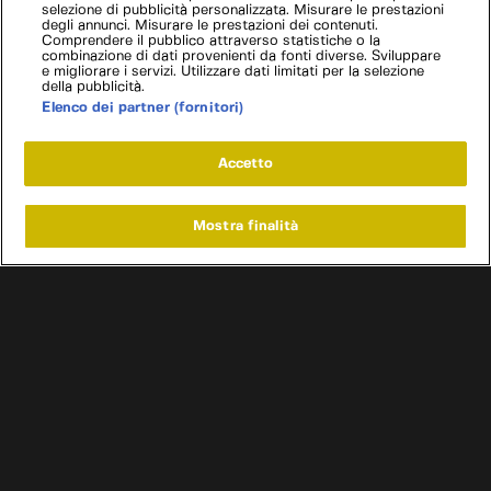
selezione di pubblicità personalizzata. Misurare le prestazioni
degli annunci. Misurare le prestazioni dei contenuti.
Comprendere il pubblico attraverso statistiche o la
combinazione di dati provenienti da fonti diverse. Sviluppare
e migliorare i servizi. Utilizzare dati limitati per la selezione
della pubblicità.
Elenco dei partner (fornitori)
Accetto
Mostra finalità
Home
Programmi
Live
Cerca
Menu
/
Programmi
/
Affari a quattro ruote Francia
/
Episodio 2
Condizioni d'uso
Informativa privacy
Cookie e scelte pubblicitarie
Problemi di ricezione?