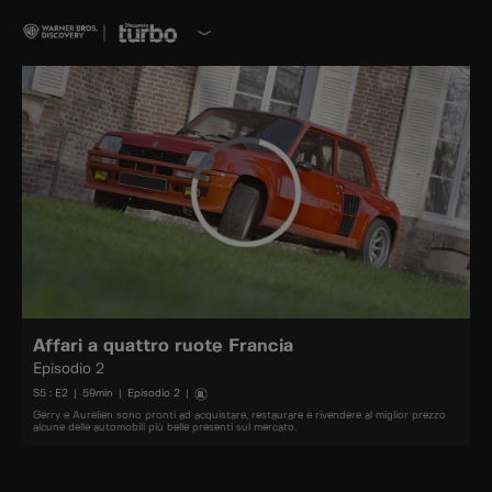
Affari a quattro ruote Francia
Episodio 2
S
5
: E
2
|
59
min
|
Episodio 2
|
Gerry e Aurelien sono pronti ad acquistare, restaurare e rivendere al miglior prezzo
alcune delle automobili più belle presenti sul mercato.