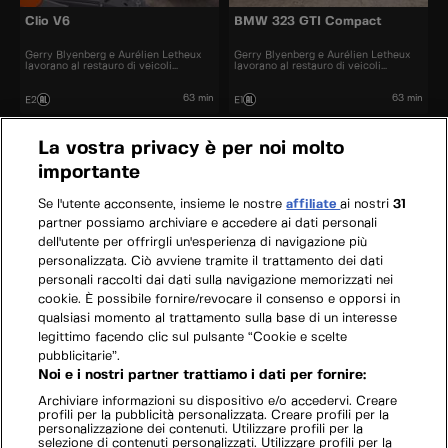
Clio V6
BMW 323 GTI Compact
Gerry Blyenberg e Aurélien Letheux
Gerry Blyenberg e Aurélien Letheux
lavorano al restauro di veicoli
lavorano al restauro di veicoli
d’epoca.
d’epoca.
63 min
63 min
E2
E1
La vostra privacy è per noi molto
importante
Se l'utente acconsente, insieme le nostre
affiliate
ai nostri
31
partner possiamo archiviare e accedere ai dati personali
dell'utente per offrirgli un'esperienza di navigazione più
personalizzata. Ciò avviene tramite il trattamento dei dati
personali raccolti dai dati sulla navigazione memorizzati nei
cookie. È possibile fornire/revocare il consenso e opporsi in
qualsiasi momento al trattamento sulla base di un interesse
legittimo facendo clic sul pulsante “Cookie e scelte
pubblicitarie”.
Noi e i nostri partner trattiamo i dati per fornire:
Archiviare informazioni su dispositivo e/o accedervi. Creare
profili per la pubblicità personalizzata. Creare profili per la
personalizzazione dei contenuti. Utilizzare profili per la
selezione di contenuti personalizzati. Utilizzare profili per la