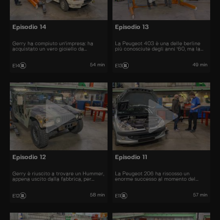
Episodio 14
Episodio 13
Gerry ha compiuto un'impresa: ha
La Peugeot 403 è una delle berline
acquistato un vero gioiello da
più conosciute degli anni '60, ma la
collezione: La Citroën Visa Chrono
sua cugina cabriolet non fa eccezione.
54 min
49 min
E14
E13
Episodio 12
Episodio 11
Gerry è riuscito a trovare un Hummer,
La Peugeot 206 ha riscosso un
appena uscito dalla fabbrica, per
enorme successo al momento del
22.000 euro.
lancio. Furono venduti più di 10
milioni di esemplari.
58 min
57 min
E12
E11