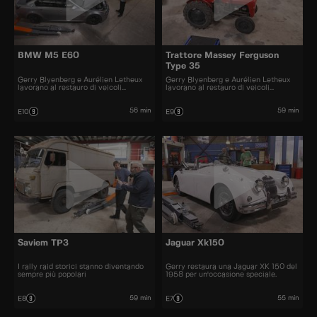
BMW M5 E60
Trattore Massey Ferguson
Type 35
Gerry Blyenberg e Aurélien Letheux
Gerry Blyenberg e Aurélien Letheux
lavorano al restauro di veicoli
lavorano al restauro di veicoli
d'epoca.
d’epoca.
56 min
59 min
E10
E9
Saviem TP3
Jaguar Xk150
I rally raid storici stanno diventando
Gerry restaura una Jaguar XK 150 del
sempre più popolari
1958 per un'occasione speciale.
59 min
55 min
E8
E7