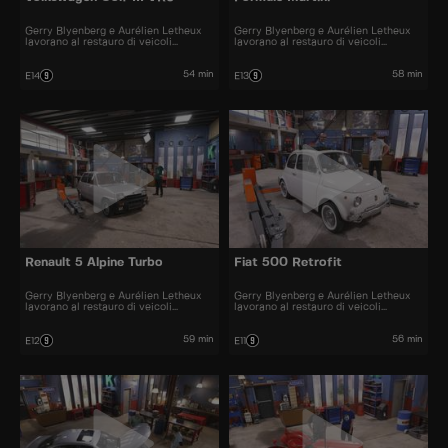
Gerry Blyenberg e Aurélien Letheux
Gerry Blyenberg e Aurélien Letheux
lavorano al restauro di veicoli
lavorano al restauro di veicoli
d’epoca.
d’epoca.
54 min
58 min
E14
E13
Renault 5 Alpine Turbo
Fiat 500 Retrofit
Gerry Blyenberg e Aurélien Letheux
Gerry Blyenberg e Aurélien Letheux
lavorano al restauro di veicoli
lavorano al restauro di veicoli
d’epoca.
d'epoca.
59 min
56 min
E12
E11