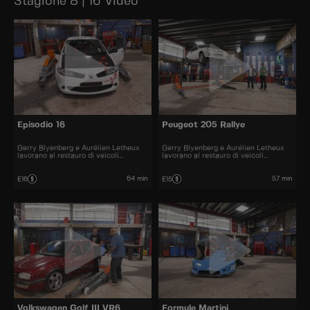
Stagione 8 | 16 Video
Episodio 16
Peugeot 205 Rallye
Gerry Blyenberg e Aurélien Letheux
Gerry Blyenberg e Aurélien Letheux
lavorano al restauro di veicoli
lavorano al restauro di veicoli
d’epoca.
d’epoca.
64 min
57 min
E16
E15
Volkswagen Golf III VR6
Formule Martini