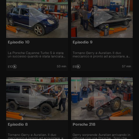
Episodio 10
Episodio 9
La Porsche Cayenne Turbo S è stata
Tornano Gerry e Aurelien. Il duo
un successo quando è stata lanciata
meccanico è pronto ad acquistare, a
nel 2006. All'epoca il prezzo era di
restaurare e a rivendere al miglior
120.000 euro.
prezzo automobili iconiche e
bellissime.
53 min
57 min
E10
E9
Episodio 8
Porsche 218
Tornano Gerry e Aurelien. Il duo
Gerry sorprende Aurelien arrivando in
meccanico è pronto ad acquistare, a
officina con una Porsche... Solo che