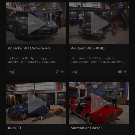
Porsche 911 Carrera 4S
Peugeot 405 Mi16
La Porsche 911, la mitica auto
Per meno di 2.000 euro Gerry
sportiva, è ancora in produzione.
acquista una giovane auto sportiva
degli anni '90.
57 min
58 min
E6
E5
Audi TT
Marcadier Barzoï