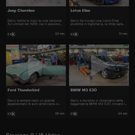
Jeep Cherokee
Lotus Elise
Gerry mette le mani su una versione
Gerry ha trovato una Lotus Elise
XJ Limited del 1988, ma in pessimo
prodotta in Inghilterra, la sfida sarà
stato, una vera sfida per Aurelien.
quella di spostare il volante a sinistra
53 min
51 min
E4
E3
Ford Thunderbird
BMW M3 E30
Gerry è sempre stato un grande
Gerry e Aurelien si cimentano nella
appassionato di auto americane, e
leggendaria BMW M3 E30, trovare i
porta in officina una Ford Thunderbird
pezzi e rimanere fedeli all'originale
del 1962
sarà una sfida
56 min
54 min
E2
E1