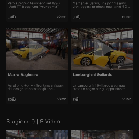
Vero e proprio fenomeno nel 1998,
Marcadier Barzoï, una piccola auto
l'Audi TT è oggi una “youngtimer”.
ultraleggera prodotta negli anni '60 e
'70.
56 min
57 min
E4
E3
Matra Bagheera
Lamborghini Gallardo
Aurélien e Gerry affrontano un'icona
La Lamborghini Gallardo è sempre
del design francese degli anni
stata un sogno per gli appassionati.
Settanta.
58 min
55 min
E2
E1
Stagione 9 | 8 Video