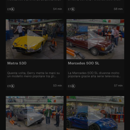
restaurare e a rivendere al miglior
questa volta si tratta di un trattore!
prezzo automobili iconiche e
bellissime.
54 min
58 min
E8
E7
Matra 530
Mercedes 500 SL
Questa volta, Gerry mette le mani su
La Mercedes 500 SL divenne molto
un modello meno popolare tra gli
popolare grazie alla serie televisiva
appassionati di auto, una Matra 530.
"Dallas" e fu una delle cabriolet più
graziose degli anni '70 e '80
53 min
57 min
E6
E5