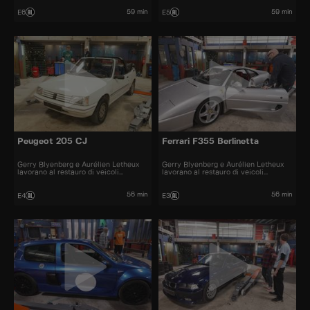
59 min
59 min
E6
E5
Peugeot 205 CJ
Ferrari F355 Berlinetta
Gerry Blyenberg e Aurélien Letheux
Gerry Blyenberg e Aurélien Letheux
lavorano al restauro di veicoli
lavorano al restauro di veicoli
d’epoca.
d’epoca.
56 min
56 min
E4
E3