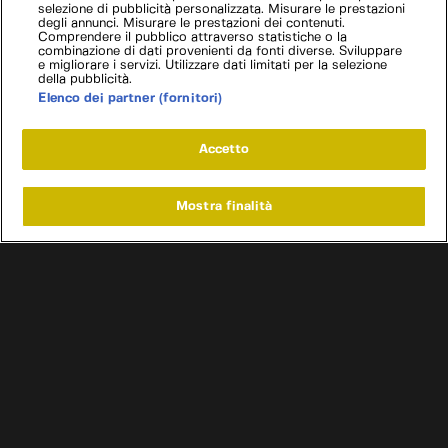
selezione di pubblicità personalizzata. Misurare le prestazioni
degli annunci. Misurare le prestazioni dei contenuti.
Comprendere il pubblico attraverso statistiche o la
combinazione di dati provenienti da fonti diverse. Sviluppare
e migliorare i servizi. Utilizzare dati limitati per la selezione
della pubblicità.
Elenco dei partner (fornitori)
Accetto
Mostra finalità
Home
Programmi
Live
Cerca
Menu
/
Programmi
/
Affari a quattro ruote Francia
/
Episodio 10
Condizioni d'uso
Informativa privacy
Cookie e scelte pubblicitarie
Problemi di ricezione?