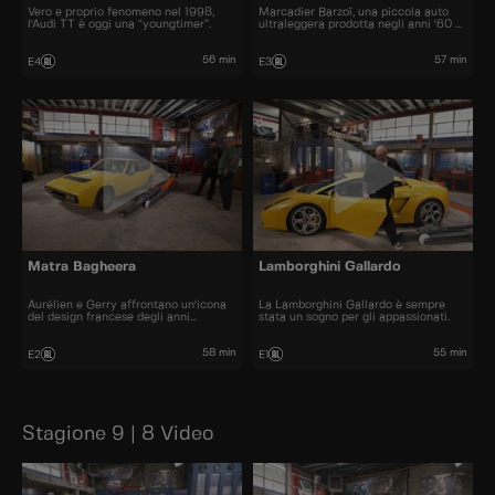
Vero e proprio fenomeno nel 1998,
Marcadier Barzoï, una piccola auto
l'Audi TT è oggi una “youngtimer”.
ultraleggera prodotta negli anni '60 e
'70.
56 min
57 min
E4
E3
Matra Bagheera
Lamborghini Gallardo
Aurélien e Gerry affrontano un'icona
La Lamborghini Gallardo è sempre
del design francese degli anni
stata un sogno per gli appassionati.
Settanta.
58 min
55 min
E2
E1
Stagione 9 | 8 Video