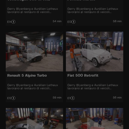
Gerry Blyenberg e Aurélien Letheux
Gerry Blyenberg e Aurélien Letheux
lavorano al restauro di veicoli
lavorano al restauro di veicoli
d’epoca.
d’epoca.
54 min
58 min
E14
E13
Renault 5 Alpine Turbo
Fiat 500 Retrofit
Gerry Blyenberg e Aurélien Letheux
Gerry Blyenberg e Aurélien Letheux
lavorano al restauro di veicoli
lavorano al restauro di veicoli
d’epoca.
d'epoca.
59 min
56 min
E12
E11