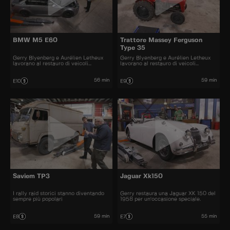
BMW M5 E60
Trattore Massey Ferguson
Type 35
Gerry Blyenberg e Aurélien Letheux
Gerry Blyenberg e Aurélien Letheux
lavorano al restauro di veicoli
lavorano al restauro di veicoli
d'epoca.
d’epoca.
56 min
59 min
E10
E9
Saviem TP3
Jaguar Xk150
I rally raid storici stanno diventando
Gerry restaura una Jaguar XK 150 del
sempre più popolari
1958 per un'occasione speciale.
59 min
55 min
E8
E7