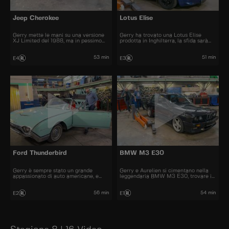
Jeep Cherokee
Lotus Elise
Gerry mette le mani su una versione
Gerry ha trovato una Lotus Elise
XJ Limited del 1988, ma in pessimo
prodotta in Inghilterra, la sfida sarà
stato, una vera sfida per Aurelien.
quella di spostare il volante a sinistra
53 min
51 min
E4
E3
Ford Thunderbird
BMW M3 E30
Gerry è sempre stato un grande
Gerry e Aurelien si cimentano nella
appassionato di auto americane, e
leggendaria BMW M3 E30, trovare i
porta in officina una Ford Thunderbird
pezzi e rimanere fedeli all'originale
del 1962
sarà una sfida
56 min
54 min
E2
E1