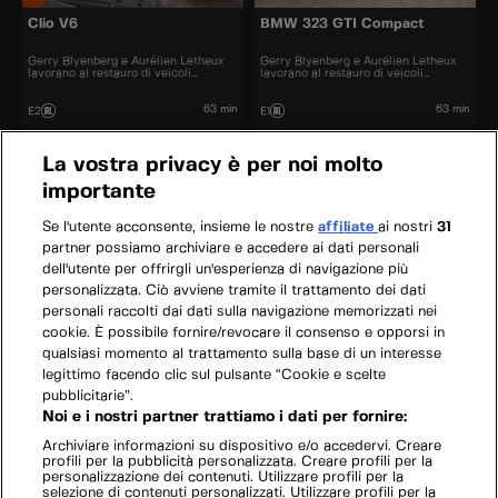
Clio V6
BMW 323 GTI Compact
Gerry Blyenberg e Aurélien Letheux
Gerry Blyenberg e Aurélien Letheux
lavorano al restauro di veicoli
lavorano al restauro di veicoli
d’epoca.
d’epoca.
63 min
63 min
E2
E1
La vostra privacy è per noi molto
importante
Se l'utente acconsente, insieme le nostre
affiliate
ai nostri
31
partner possiamo archiviare e accedere ai dati personali
dell'utente per offrirgli un'esperienza di navigazione più
personalizzata. Ciò avviene tramite il trattamento dei dati
personali raccolti dai dati sulla navigazione memorizzati nei
cookie. È possibile fornire/revocare il consenso e opporsi in
qualsiasi momento al trattamento sulla base di un interesse
legittimo facendo clic sul pulsante “Cookie e scelte
pubblicitarie”.
Noi e i nostri partner trattiamo i dati per fornire:
Archiviare informazioni su dispositivo e/o accedervi. Creare
profili per la pubblicità personalizzata. Creare profili per la
personalizzazione dei contenuti. Utilizzare profili per la
selezione di contenuti personalizzati. Utilizzare profili per la