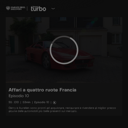
Affari a quattro ruote Francia
Episodio 10
S
5
: E
10
|
53
min
|
Episodio 10
|
Gerry e Aurelien sono pronti ad acquistare, restaurare e rivendere al miglior prezzo
alcune delle automobili più belle presenti sul mercato.