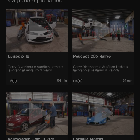
Stagione 8 | 16 Video
Episodio 16
Peugeot 205 Rallye
Gerry Blyenberg e Aurélien Letheux
Gerry Blyenberg e Aurélien Letheux
lavorano al restauro di veicoli
lavorano al restauro di veicoli
d’epoca.
d’epoca.
64 min
57 min
E16
E15
Volkswagen Golf III VR6
Formule Martini