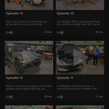
Episodio 14
Episodio 13
Gerry ha compiuto un'impresa: ha
La Peugeot 403 è una delle berline
acquistato un vero gioiello da
più conosciute degli anni '60, ma la
collezione: La Citroën Visa Chrono
sua cugina cabriolet non fa eccezione.
54 min
49 min
E14
E13
Episodio 12
Episodio 11
Gerry è riuscito a trovare un Hummer,
La Peugeot 206 ha riscosso un
appena uscito dalla fabbrica, per
enorme successo al momento del
22.000 euro.
lancio. Furono venduti più di 10
milioni di esemplari.
58 min
57 min
E12
E11