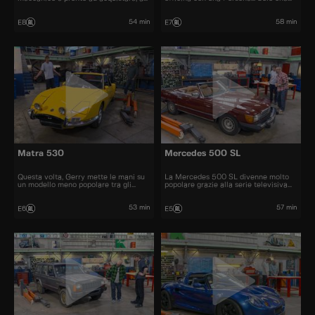
restaurare e a rivendere al miglior
questa volta si tratta di un trattore!
prezzo automobili iconiche e
bellissime.
54 min
58 min
E8
E7
Matra 530
Mercedes 500 SL
Questa volta, Gerry mette le mani su
La Mercedes 500 SL divenne molto
un modello meno popolare tra gli
popolare grazie alla serie televisiva
appassionati di auto, una Matra 530.
"Dallas" e fu una delle cabriolet più
graziose degli anni '70 e '80
53 min
57 min
E6
E5