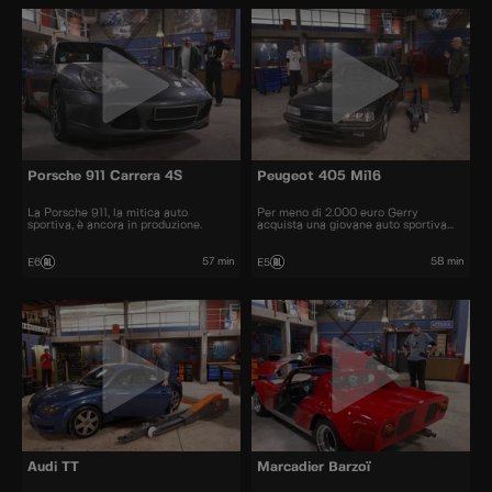
Porsche 911 Carrera 4S
Peugeot 405 Mi16
La Porsche 911, la mitica auto
Per meno di 2.000 euro Gerry
sportiva, è ancora in produzione.
acquista una giovane auto sportiva
degli anni '90.
57 min
58 min
E6
E5
Audi TT
Marcadier Barzoï