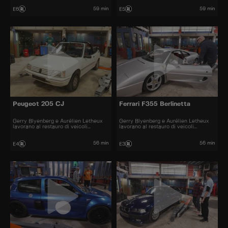
59 min
59 min
E6
E5
Peugeot 205 CJ
Ferrari F355 Berlinetta
Gerry Blyenberg e Aurélien Letheux
Gerry Blyenberg e Aurélien Letheux
lavorano al restauro di veicoli
lavorano al restauro di veicoli
d’epoca.
d’epoca.
56 min
56 min
E4
E3