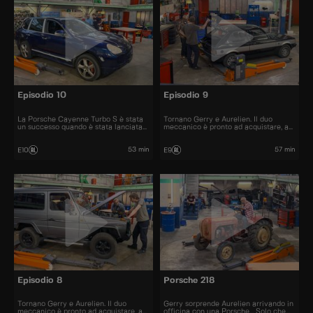
Episodio 10
Episodio 9
La Porsche Cayenne Turbo S è stata
Tornano Gerry e Aurelien. Il duo
un successo quando è stata lanciata
meccanico è pronto ad acquistare, a
nel 2006. All'epoca il prezzo era di
restaurare e a rivendere al miglior
120.000 euro.
prezzo automobili iconiche e
bellissime.
53 min
57 min
E10
E9
Episodio 8
Porsche 218
Tornano Gerry e Aurelien. Il duo
Gerry sorprende Aurelien arrivando in
meccanico è pronto ad acquistare, a
officina con una Porsche... Solo che