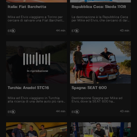
Italia: Fiat Barchetta
Repubblica Ceca: Skoda 110R
Mike ed Elvis viaggiano a Torino per
La destinazione è la Repubblica Ceca
cercare di salvare una Fiat Barchetta
per Mike ed Elvis, che cercano di dare
malandata. Ma quando i ricambi si
all’eroe locale, la Skoda 110R, un
rivelano quasi impossibili da trovare,
restyling. Ma avendo preso in carico il
sembra che dovranno dire addio al
progetto abbandonato di qualcun
44 min
43 min
E8
E7
loro sogno di una sportiva italiana.
altro, scoprono presto che è un lavoro
più difficile del previsto.
In riproduzione
Turchia: Anadol STC16
Spagna: SEAT 600
Mike ed Elvis viaggiano in Turchia
Destinazione Spagna per Mike ed
alla ricerca di una delle auto più rare
Elvis, dove la SEAT 600 ha
che abbiano mai comprato, l’Anadol
rivoluzionato la mobilità negli anni
STC16. Ma dopo averne acquistata
’60. I ragazzi trovano un esemplare
una che sembra più un rottame che un
molto amato, ma quando si rompe
44 min
43 min
E6
E5
pezzo da collezione, li aspetta un
subito iniziano a chiedersi se abbiano
lavoro davvero impegnativo.
fatto la scelta giusta.