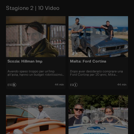
Stagione 2 | 10 Video
Scozia: Hillman Imp
Malta: Ford Cortina
Avendo speso troppo per un’Imp
Dopo aver desiderato comprare una
all’asta, hanno un budget ridottissimo
Ford Cortina per 20 anni, Mike
per risolvere il famoso problema di
finalmente trova una Mk2 a Malta.
surriscaldamento. Con un giornalista
Purtroppo l'auto è un completo
pronto a recensire l’auto finita, la
disastro. Elvis e a qualche
44 min
44 min
E10
E9
pressione è alle stelle.
intraprendente meccanico maltese
cercano di salvare il sogno Cortina di
Mike.