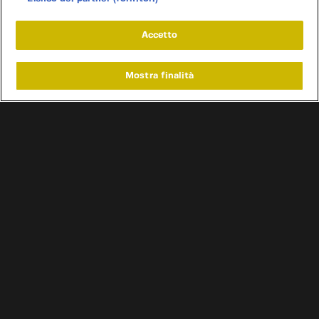
Accetto
Mostra finalità
Home
Programmi
Live
Cerca
Menu
/
Programmi
/
Affari a 4 ruote: World tour
/
Turchia: Anadol STC16
Condizioni d'uso
Informativa privacy
Cookie e scelte pubblicitarie
Problemi di ricezione?