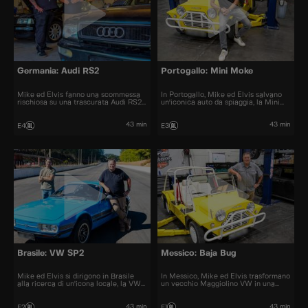
Germania: Audi RS2
Portogallo: Mini Moke
Mike ed Elvis fanno una scommessa
In Portogallo, Mike ed Elvis salvano
rischiosa su una trascurata Audi RS2
un'iconica auto da spiaggia, la Mini
station wagon.
Moke.
43 min
43 min
E4
E3
Brasile: VW SP2
Messico: Baja Bug
Mike ed Elvis si dirigono in Brasile
In Messico, Mike ed Elvis trasformano
alla ricerca di un'icona locale, la VW
un vecchio Maggiolino VW in una
SP2.
Baja Bug da corsa.
43 min
43 min
E2
E1