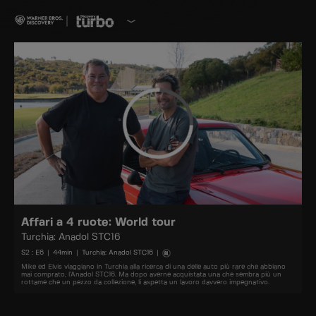
Affari a 4 ruote: World tour
Turchia: Anadol STC16
S
2
: E
6
|
44
min
|
Turchia: Anadol STC16
|
Mike ed Elvis viaggiano in Turchia alla ricerca di una delle auto più rare che abbiano
mai comprato, l’Anadol STC16. Ma dopo averne acquistata una che sembra più un
rottame che un pezzo da collezione, li aspetta un lavoro davvero impegnativo.