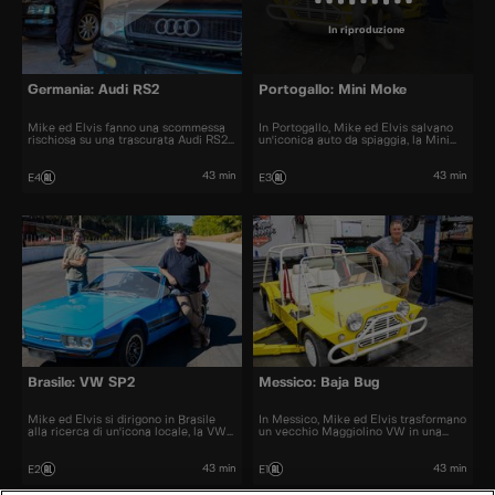
In riproduzione
Germania: Audi RS2
Portogallo: Mini Moke
Mike ed Elvis fanno una scommessa
In Portogallo, Mike ed Elvis salvano
rischiosa su una trascurata Audi RS2
un'iconica auto da spiaggia, la Mini
station wagon.
Moke.
43 min
43 min
E4
E3
Brasile: VW SP2
Messico: Baja Bug
Mike ed Elvis si dirigono in Brasile
In Messico, Mike ed Elvis trasformano
alla ricerca di un'icona locale, la VW
un vecchio Maggiolino VW in una
SP2.
Baja Bug da corsa.
43 min
43 min
E2
E1