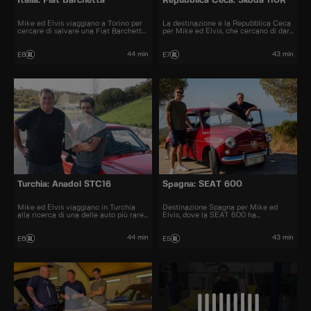
Italia: Fiat Barchetta
Repubblica Ceca: Skoda 110R
Mike ed Elvis viaggiano a Torino per
La destinazione è la Repubblica Ceca
cercare di salvare una Fiat Barchetta
per Mike ed Elvis, che cercano di dare
malandata. Ma quando i ricambi si
all’eroe locale, la Skoda 110R, un
rivelano quasi impossibili da trovare,
restyling. Ma avendo preso in carico il
sembra che dovranno dire addio al
progetto abbandonato di qualcun
44 min
43 min
E8
E7
loro sogno di una sportiva italiana.
altro, scoprono presto che è un lavoro
più difficile del previsto.
Turchia: Anadol STC16
Spagna: SEAT 600
Mike ed Elvis viaggiano in Turchia
Destinazione Spagna per Mike ed
alla ricerca di una delle auto più rare
Elvis, dove la SEAT 600 ha
che abbiano mai comprato, l’Anadol
rivoluzionato la mobilità negli anni
STC16. Ma dopo averne acquistata
’60. I ragazzi trovano un esemplare
una che sembra più un rottame che un
molto amato, ma quando si rompe
44 min
43 min
E6
E5
pezzo da collezione, li aspetta un
subito iniziano a chiedersi se abbiano
lavoro davvero impegnativo.
fatto la scelta giusta.