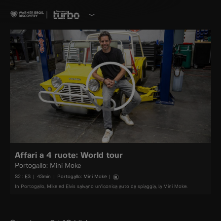
Affari a 4 ruote: World tour
Portogallo: Mini Moke
S
2
: E
3
|
43
min
|
Portogallo: Mini Moke
|
In Portogallo, Mike ed Elvis salvano un'iconica auto da spiaggia, la Mini Moke.