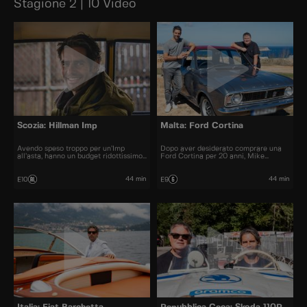
Stagione 2 | 10 Video
Scozia: Hillman Imp
Malta: Ford Cortina
Avendo speso troppo per un’Imp
Dopo aver desiderato comprare una
all’asta, hanno un budget ridottissimo
Ford Cortina per 20 anni, Mike
per risolvere il famoso problema di
finalmente trova una Mk2 a Malta.
surriscaldamento. Con un giornalista
Purtroppo l'auto è un completo
pronto a recensire l’auto finita, la
disastro. Elvis e a qualche
44 min
44 min
E10
E9
pressione è alle stelle.
intraprendente meccanico maltese
cercano di salvare il sogno Cortina di
Mike.