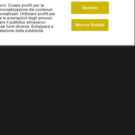
vi. Creare profili per la
Accetto
ersonalizzazione dei contenuti.
onalizzati. Utilizzare profili per
e le prestazioni degli annunci.
re il pubblico attraverso
Mostra finalità
 da fonti diverse. Sviluppare e
selezione della pubblicità.
Live Now