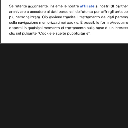
Se l'utente acconsente, insieme le nostre
affiliate
ai nostri
31
partne
archiviare e accedere ai dati personali dell'utente per offrirgli un'esp
più personalizzata. Ciò avviene tramite il trattamento dei dati personal
sulla navigazione memorizzati nei cookie. È possibile fornire/revocare
opporsi in qualsiasi momento al trattamento sulla base di un interes
clic sul pulsante “Cookie e scelte pubblicitarie”.
/
MotorTrend cambia nome: dal 4 gennaio 2026 si c
Condizioni d'uso
Informativa privacy