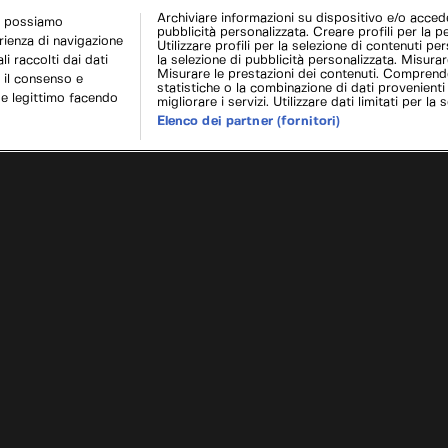
Archiviare informazioni su dispositivo e/o acceder
r possiamo
pubblicità personalizzata. Creare profili per la p
erienza di navigazione
Utilizzare profili per la selezione di contenuti pers
i raccolti dai dati
la selezione di pubblicità personalizzata. Misurar
Misurare le prestazioni dei contenuti. Comprende
 il consenso e
statistiche o la combinazione di dati provenienti
se legittimo facendo
migliorare i servizi. Utilizzare dati limitati per la 
Elenco dei partner (fornitori)
hiamerà Turbo
Cookie e scelte pubblicitarie
Problemi di ricezione?