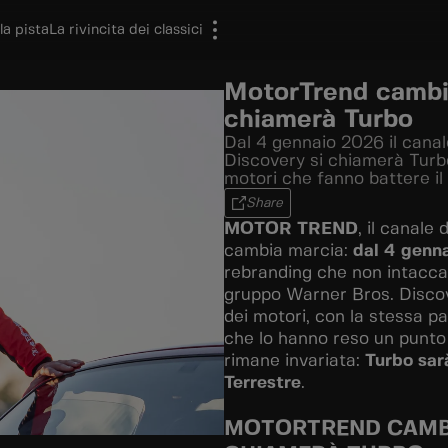
la pista
La rivincita dei classici
MotorTrend cambi
chiamerà Turbo
Dal 4 gennaio 2026 il canal
Discovery si chiamerà Turb
motori che fanno battere il
Share
MOTOR TREND
, il canale 
cambia marcia:
dal 4 genn
rebranding che non intacca 
gruppo Warner Bros. Discov
dei motori, con la stessa pa
che lo hanno reso un punto 
rimane invariata:
Turbo sarà
Terrestre
.
MOTORTREND CAMBI