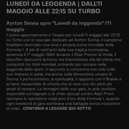
LUNEDÌ DA LEGGENDA | DALL'11
MAGGIO ALLE 22:15 SU TURBO
Ayrton Senna apre "Lunedì da leggenda" l'11
maggio
Il primo appuntamento è fissato per lunedì 11 maggio alle 22:15
su Turbo con lo speciale dedicato ad Ayrton Senna, il campione
brasiliano diventato una vera e propria icona mondiale della
Formula 1. A più di vent’anni dalla sua tragica scomparsa,
avvenuta il 1° maggio 1994 durante il Gran Premio di Imola, il
docufilm ripercorre la breve ma intensissima vita del pilota che
conquistò tre titoli mondiali, entrando per sempre nella
leggenda dello sport. Il racconto si concentra non solo sulle
sue imprese in pista, ma anche sulla dimensione umana di
Senna: il perfezionismo, la spiritualità, il rapporto con il Brasile e
la fame inesauribile di vittoria che lo rese uno dei piloti più
amati di sempre. Le immagini delle sue gare, le pole position
impossibili sul bagnato e le sfide epocali contro Alain Prost
riportano lo spettatore negli anni d’oro della Formula 1, quando
ogni weekend di gara sembrava una battaglia senza esclusione
di colpi...
CONTINUA A LEGGERE QUI SOTTO