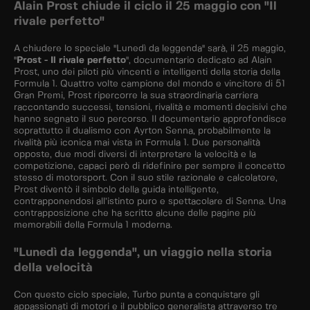
Alain Prost chiude il ciclo il 25 maggio con "Il
rivale perfetto"
A chiudere lo speciale "Lunedì da leggenda" sarà, il 25 maggio,
"
Prost - Il rivale perfetto
", documentario dedicato ad Alain
Prost, uno dei piloti più vincenti e intelligenti della storia della
Formula 1. Quattro volte campione del mondo e vincitore di 51
Gran Premi, Prost ripercorre la sua straordinaria carriera
raccontando successi, tensioni, rivalità e momenti decisivi che
hanno segnato il suo percorso. Il documentario approfondisce
soprattutto il dualismo con Ayrton Senna, probabilmente la
rivalità più iconica mai vista in Formula 1. Due personalità
opposte, due modi diversi di interpretare la velocità e la
competizione, capaci però di ridefinire per sempre il concetto
stesso di motorsport. Con il suo stile razionale e calcolatore,
Prost diventò il simbolo della guida intelligente,
contrapponendosi all’istinto puro e spettacolare di Senna. Una
contrapposizione che ha scritto alcune delle pagine più
memorabili della Formula 1 moderna.
"Lunedì da leggenda", un viaggio nella storia
della velocità
Con questo ciclo speciale, Turbo punta a conquistare gli
appassionati di motori e il pubblico generalista attraverso tre