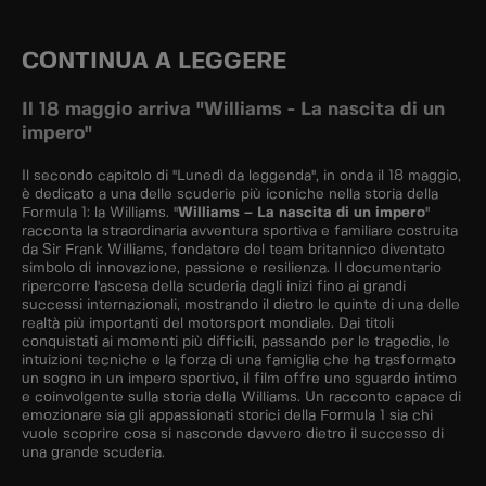
CONTINUA A LEGGERE
Il 18 maggio arriva "Williams - La nascita di un
impero"
Il secondo capitolo di "Lunedì da leggenda", in onda il 18 maggio,
è dedicato a una delle scuderie più iconiche nella storia della
Formula 1: la Williams. "
Williams – La nascita di un impero
"
racconta la straordinaria avventura sportiva e familiare costruita
da Sir Frank Williams, fondatore del team britannico diventato
simbolo di innovazione, passione e resilienza. Il documentario
ripercorre l'ascesa della scuderia dagli inizi fino ai grandi
successi internazionali, mostrando il dietro le quinte di una delle
realtà più importanti del motorsport mondiale. Dai titoli
conquistati ai momenti più difficili, passando per le tragedie, le
intuizioni tecniche e la forza di una famiglia che ha trasformato
un sogno in un impero sportivo, il film offre uno sguardo intimo
e coinvolgente sulla storia della Williams. Un racconto capace di
emozionare sia gli appassionati storici della Formula 1 sia chi
vuole scoprire cosa si nasconde davvero dietro il successo di
una grande scuderia.