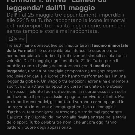
Formula 1: arriva "Lunedì da
leggenda" dall'11 maggio
Dall'11 al 25 maggio tre appuntamenti imperdibili
alle 22:15 su Turbo raccontano le icone immortali
del motorsport tra rivalità leggendarie, campioni
senza tempo e storie mai raccontate.
Share
Tre settimane consecutive per raccontare
il fascino immortale
della Formula 1
, le sue rivalità più intense, le scuderie che
hanno cambiato la storia e i piloti diventati simboli assoluti della
velocità. Dall'11 maggio, ogni lunedì alle 22:15, Turbo porta il
pubblico dentro l'anima del motorsport con "
Lunedì da
leggenda
", uno stunt speciale composto da tre appuntamenti
esclusivi dedicati alle icone che hanno trasformato la F1 in una
leggenda globale. Un viaggio tra emozioni, adrenalina e memoria
sportiva che attraversa epoche diverse ma unite dallo stesso
filo rosso: il talento fuori dal comune, la ricerca ossessiva della
perfezione e il prezzo altissimo pagato per vivere al limite. Per
tre lunedì consecutivi, gli spettatori verranno accompagnati in
un racconto intenso e cinematografico fatto di immagini
d’archivio, testimonianze, retroscena e storie mai raccontate.
Dai circuiti più iconici del mondo alle rivalità entrate nella storia
dello sport, Turbo celebra tre nomi che ancora oggi fanno
battere il cuore degli appassionati.