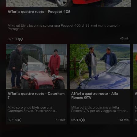
Affari a quattro ruote - Peugeot 405
Mike ed Elvis lavorano su una rara Peugeot 405 di 33 anni mentre sono in
Portogallo.
43 min
S27
:
E10
Affari a quattro ruote - Caterham
Affari a quattro ruote - Alfa
A
7
Romeo GTV
Mike sorprende Elvis con una
Mike ed Elvis preparano un'Alfa
M
Caterham Seven. Riusciranno a
Romeo GTV per un viaggio su strada
a
renderla pronta per correre in tempo?
in Italia.
44 min
43 min
S27
:
E9
S27
:
E8
S