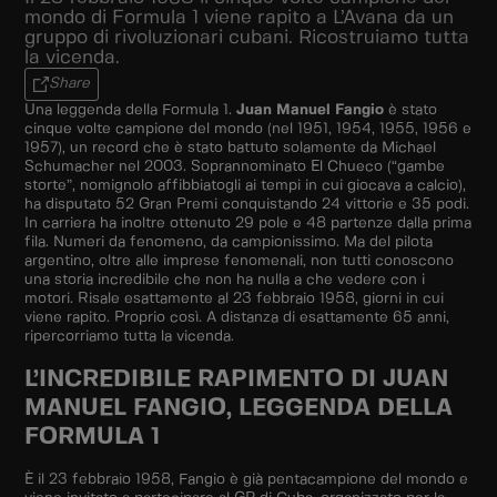
mondo di Formula 1 viene rapito a L’Avana da un
gruppo di rivoluzionari cubani. Ricostruiamo tutta
la vicenda.
Share
Una leggenda della Formula 1.
Juan Manuel Fangio
è stato
cinque volte campione del mondo (nel 1951, 1954, 1955, 1956 e
1957), un record che è stato battuto solamente da Michael
Schumacher nel 2003. Soprannominato El Chueco (“gambe
storte”, nomignolo affibbiatogli ai tempi in cui giocava a calcio),
ha disputato 52 Gran Premi conquistando 24 vittorie e 35 podi.
In carriera ha inoltre ottenuto 29 pole e 48 partenze dalla prima
fila. Numeri da fenomeno, da campionissimo. Ma del pilota
argentino, oltre alle imprese fenomenali, non tutti conoscono
una storia incredibile che non ha nulla a che vedere con i
motori. Risale esattamente al 23 febbraio 1958, giorni in cui
viene rapito. Proprio così. A distanza di esattamente 65 anni,
ripercorriamo tutta la vicenda.
L’INCREDIBILE RAPIMENTO DI JUAN
MANUEL FANGIO, LEGGENDA DELLA
FORMULA 1
È il 23 febbraio 1958, Fangio è già pentacampione del mondo e