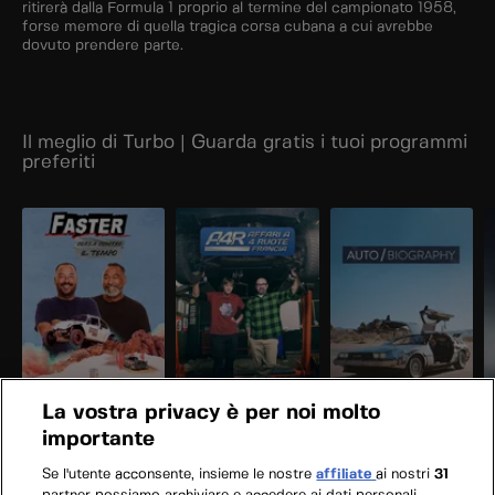
ritirerà dalla Formula 1 proprio al termine del campionato 1958,
forse memore di quella tragica corsa cubana a cui avrebbe
dovuto prendere parte.
Il meglio di Turbo | Guarda gratis i tuoi programmi
preferiti
La vostra privacy è per noi molto
importante
Se l'utente acconsente, insieme le nostre
affiliate
ai nostri
31