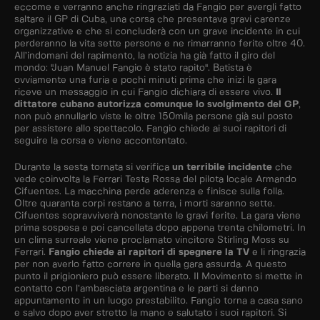
eccome e verranno anche ringraziati da Fangio per avergli fatto
saltare il GP di Cuba, una corsa che presentava gravi carenze
organizzative e che si concluderà con un grave incidente in cui
perderanno la vita sette persone e ne rimarranno ferite oltre 40.
All’indomani del rapimento, la notizia ha già fatto il giro del
mondo: "Juan Manuel Fangio è stato rapito". Batista è
ovviamente una furia e pochi minuti prima che inizi la gara
riceve un messaggio in cui Fangio dichiara di essere vivo.
Il
dittatore cubano autorizza comunque lo svolgimento del GP
,
non può annullarlo viste le oltre 150mila persone già sul posto
per assistere allo spettacolo. Fangio chiede ai suoi rapitori di
seguire la corsa e viene accontentato.
Durante la sesta tornata si verifica
un terribile incidente
che
vede coinvolta la Ferrari Testa Rossa del pilota locale Armando
Cifuentes. La macchina perde aderenza e finisce sulla folla.
Oltre quaranta corpi restano a terra, i morti saranno sette.
Cifuentes sopravviverà nonostante le gravi ferite. La gara viene
prima sospesa e poi cancellata dopo appena trenta chilometri. In
un clima surreale viene proclamato vincitore Stirling Moss su
Ferrari.
Fangio chiede ai rapitori di spegnere la TV
e li ringrazia
per non averlo fatto correre in quella gara assurda. A questo
punto il prigioniero può essere liberato. Il Movimento si mette in
contatto con l’ambasciata argentina e le parti si danno
appuntamento in un luogo prestabilito. Fangio torna a casa sano
e salvo dopo aver stretto la mano e salutato i suoi rapitori. Si