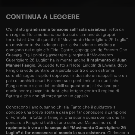
CONTINUA A LEGGERE
C’è infatti
grandissima tensione sull’isola caraibica
, retta da
un regime filo-americano contro cui si armano dei gruppi
terroristici. Uno di questi è il “Movimento Guerrigliero 26 Luglio”,
un movimento rivoluzionario per la rivoluzione socialista a
comando del quale c’è Fidel Castro, appoggiato da Ernesto Che
Guevara. Tra i colpi da assestare al regime il “Movimento
Guerrigliero 26 Luglio” ha in mente anche
il rapimento di Juan
Manuel Fangio
. Succede tutto all’Hotel Lincoln di L’Avana, dove
Fangio si vede puntare una pistola contro e con estrema
serenità segue i rapitori dopo aver indossato un cappellino e un
paio di occhiali scuri. Passano solo pochi minuti e quelli che
Fangio crede siano dei temibili sequestratori, si rivelano per
quello sono: giovani studenti che lottano contro il regime di
Batista e che non gli torceranno un capello.
Conoscono Fangio, sanno chi sia. Tanto che il guidatore si
concede una breve sosta a casa per far conoscere il campione
di Formula 1 a tutta la famiglia. Una scena quasi comica che fa
pensare a Fangio si tratti di uno scherzo. Ma così non è,
il
rapimento è vero e lo scopo del “Movimento Guerrigliero 26
Luglio” è far conoscere al mondo la sua esistenza
. Ci riescono