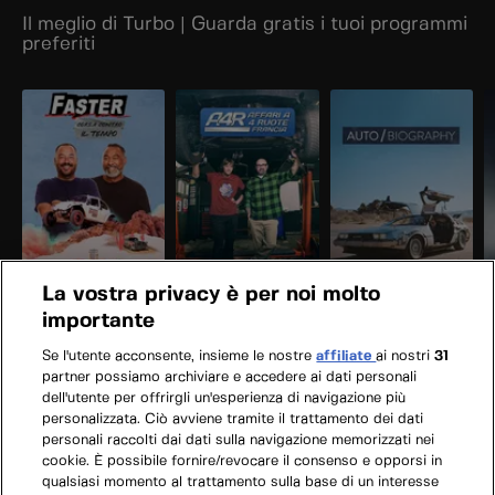
Il meglio di Turbo | Guarda gratis i tuoi programmi
preferiti
La vostra privacy è per noi molto
importante
Se l'utente acconsente, insieme le nostre
affiliate
ai nostri
31
partner possiamo archiviare e accedere ai dati personali
dell'utente per offrirgli un'esperienza di navigazione più
personalizzata. Ciò avviene tramite il trattamento dei dati
personali raccolti dai dati sulla navigazione memorizzati nei
cookie. È possibile fornire/revocare il consenso e opporsi in
qualsiasi momento al trattamento sulla base di un interesse