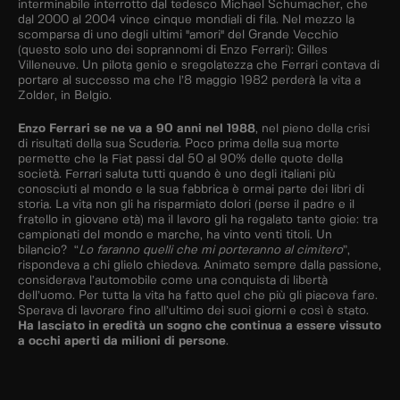
interminabile interrotto dal tedesco Michael Schumacher, che
dal 2000 al 2004 vince cinque mondiali di fila. Nel mezzo la
scomparsa di uno degli ultimi "amori" del Grande Vecchio
(questo solo uno dei soprannomi di Enzo Ferrari): Gilles
Villeneuve. Un pilota genio e sregolatezza che Ferrari contava di
portare al successo ma che l’8 maggio 1982 perderà la vita a
Zolder, in Belgio.
Enzo Ferrari se ne va a 90 anni nel 1988
, nel pieno della crisi
di risultati della sua Scuderia. Poco prima della sua morte
permette che la Fiat passi dal 50 al 90% delle quote della
società. Ferrari saluta tutti quando è uno degli italiani più
conosciuti al mondo e la sua fabbrica è ormai parte dei libri di
storia. La vita non gli ha risparmiato dolori (perse il padre e il
fratello in giovane età) ma il lavoro gli ha regalato tante gioie: tra
campionati del mondo e marche, ha vinto venti titoli. Un
bilancio? “
Lo faranno quelli che mi porteranno al cimitero
”,
rispondeva a chi glielo chiedeva. Animato sempre dalla passione,
considerava l’automobile come una conquista di libertà
dell’uomo. Per tutta la vita ha fatto quel che più gli piaceva fare.
Sperava di lavorare fino all’ultimo dei suoi giorni e così è stato.
Ha lasciato in eredità un sogno che continua a essere vissuto
a occhi aperti da milioni di persone
.