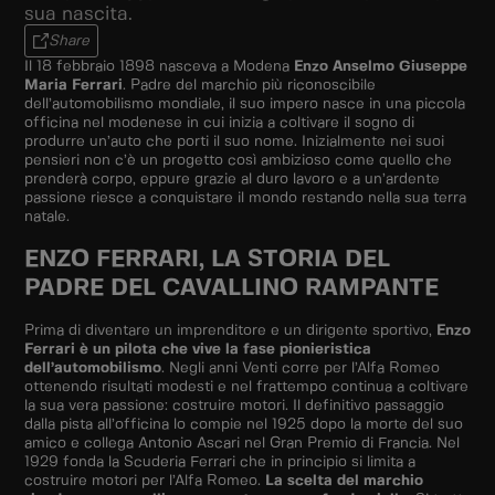
sua nascita.
Share
Il 18 febbraio 1898 nasceva a Modena
Enzo Anselmo Giuseppe
Maria Ferrari
. Padre del marchio più riconoscibile
dell’automobilismo mondiale, il suo impero nasce in una piccola
officina nel modenese in cui inizia a coltivare il sogno di
produrre un’auto che porti il suo nome. Inizialmente nei suoi
pensieri non c’è un progetto così ambizioso come quello che
prenderà corpo, eppure grazie al duro lavoro e a un’ardente
passione riesce a conquistare il mondo restando nella sua terra
natale.
ENZO FERRARI, LA STORIA DEL
PADRE DEL CAVALLINO RAMPANTE
Prima di diventare un imprenditore e un dirigente sportivo,
Enzo
Ferrari è un pilota che vive la fase pionieristica
dell’automobilismo
. Negli anni Venti corre per l’Alfa Romeo
ottenendo risultati modesti e nel frattempo continua a coltivare
la sua vera passione: costruire motori. Il definitivo passaggio
dalla pista all’officina lo compie nel 1925 dopo la morte del suo
amico e collega Antonio Ascari nel Gran Premio di Francia. Nel
1929 fonda la Scuderia Ferrari che in principio si limita a
costruire motori per l’Alfa Romeo.
La scelta del marchio