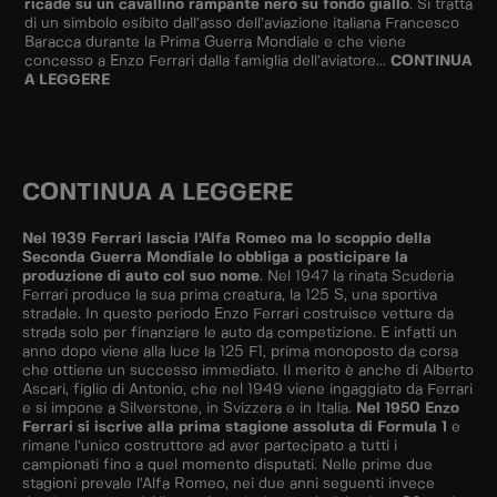
ricade su un cavallino rampante nero su fondo giallo
. Si tratta
di un simbolo esibito dall’asso dell’aviazione italiana Francesco
Baracca durante la Prima Guerra Mondiale e che viene
concesso a Enzo Ferrari dalla famiglia dell’aviatore...
CONTINUA
A LEGGERE
CONTINUA A LEGGERE
Nel 1939 Ferrari lascia l’Alfa Romeo ma lo scoppio della
Seconda Guerra Mondiale lo obbliga a posticipare la
produzione di auto col suo nome
. Nel 1947 la rinata Scuderia
Ferrari produce la sua prima creatura, la 125 S, una sportiva
stradale. In questo periodo Enzo Ferrari costruisce vetture da
strada solo per finanziare le auto da competizione. E infatti un
anno dopo viene alla luce la 125 F1, prima monoposto da corsa
che ottiene un successo immediato. Il merito è anche di Alberto
Ascari, figlio di Antonio, che nel 1949 viene ingaggiato da Ferrari
e si impone a Silverstone, in Svizzera e in Italia.
Nel 1950 Enzo
Ferrari si iscrive alla prima stagione assoluta di Formula 1
e
rimane l’unico costruttore ad aver partecipato a tutti i
campionati fino a quel momento disputati. Nelle prime due
stagioni prevale l’Alfa Romeo, nei due anni seguenti invece