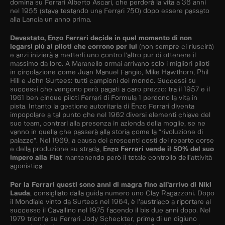
domina su Ferrari Alberto Ascari, che perderà la vita a 36 anni
nel 1955 (stava testando una Ferrari 750) dopo essere passato
alla Lancia un anno prima.
Devastato, Enzo Ferrari decide in quel momento di non
legarsi più ai piloti che corrono per lui
(non sempre ci riuscirà)
e anzi inizierà a metterli uno contro l’altro pur di ottenere il
massimo da loro. A Maranello ormai arrivano solo i migliori piloti
in circolazione come Juan Manuel Fangio, Mike Hawthorn, Phil
Hill e John Surtees: tutti campioni del mondo. Successi su
successi che vengono però pagati a caro prezzo: tra il 1957 e il
1961 ben cinque piloti Ferrari di Formula 1 perdono la vita in
pista. Intanto la gestione autoritaria di Enzo Ferrari diventa
impopolare a tal punto che nel 1962 diversi elementi chiave del
suo team, contrari alla presenza in azienda della moglie, se ne
vanno in quella che passerà alla storia come la “rivoluzione di
palazzo”. Nel 1969, a causa dei crescenti costi del reparto corse
e della produzione su strada,
Enzo Ferrari vende il 50% del suo
impero alla Fiat
mantenendo però il totale controllo dell’attività
agonistica.
Per la Ferrari questi sono anni di magra fino all’arrivo di Niki
Lauda
, consigliato dalla guida numero uno Clay Ragazzoni. Dopo
il Mondiale vinto da Surtees nel 1964, è l’austriaco a riportare al
successo il Cavallino nel 1975 facendo il bis due anni dopo. Nel
1979 trionfa su Ferrari Jody Scheckter, prima di un digiuno