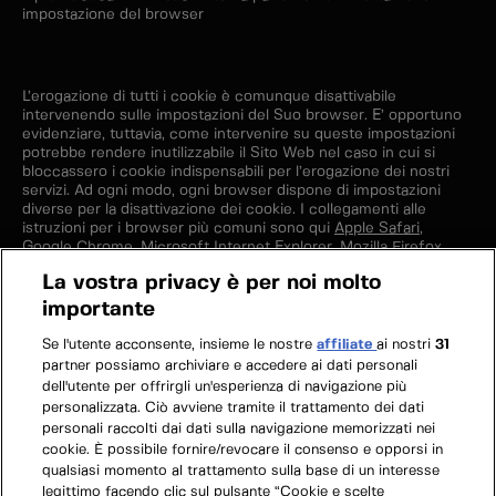
impostazione del browser
L’erogazione di tutti i cookie è comunque disattivabile
intervenendo sulle impostazioni del Suo browser. E’ opportuno
evidenziare, tuttavia, come intervenire su queste impostazioni
potrebbe rendere inutilizzabile il Sito Web nel caso in cui si
bloccassero i cookie indispensabili per l’erogazione dei nostri
servizi. Ad ogni modo, ogni browser dispone di impostazioni
diverse per la disattivazione dei cookie. I collegamenti alle
istruzioni per i browser più comuni sono qui
Apple Safari
,
Google Chrome
,
Microsoft Internet Explorer
,
Mozilla Firefox
,
Opera
.
La vostra privacy è per noi molto
importante
Se l'utente acconsente, insieme le nostre
affiliate
ai nostri
31
partner possiamo archiviare e accedere ai dati personali
dell'utente per offrirgli un'esperienza di navigazione più
personalizzata. Ciò avviene tramite il trattamento dei dati
personali raccolti dai dati sulla navigazione memorizzati nei
cookie. È possibile fornire/revocare il consenso e opporsi in
qualsiasi momento al trattamento sulla base di un interesse
legittimo facendo clic sul pulsante “Cookie e scelte